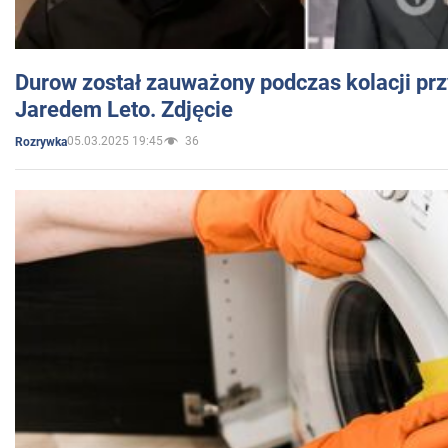
Durow został zauważony podczas kolacji prz
Jaredem Leto. Zdjęcie
05.03.2025 19:45
36
Rozrywka