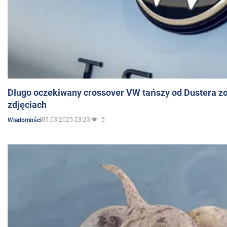
Długo oczekiwany crossover VW tańszy od Dustera zo
zdjęciach
05.03.2025 23:23
5
Wiadomości