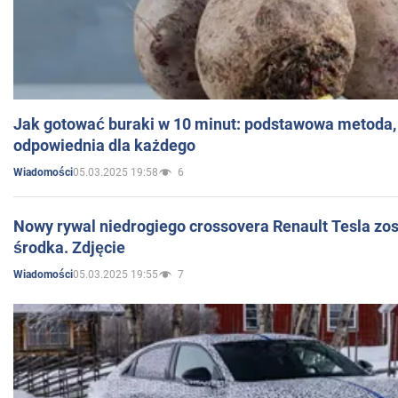
Jak gotować buraki w 10 minut: podstawowa metoda, 
odpowiednia dla każdego
05.03.2025 19:58
6
Wiadomości
Nowy rywal niedrogiego crossovera Renault Tesla zo
środka. Zdjęcie
05.03.2025 19:55
7
Wiadomości