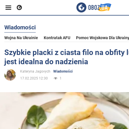
Wiadomości
Biznes
Wojna Na Ukrainie
Kontratak AFU
Pomoc Wojskowa Dla Ukrain
Sport
Szybkie placki z ciasta filo na obfity 
jest idealna do nadzienia
Rozrywka
Kateryna Jagovych
Wiadomości
17.02.2025 12:30
1
Życie
Polityka
Społeczeństwo