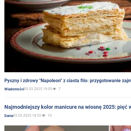
Pyszny i zdrowy "Napoleon" z ciasta filo: przygotowanie zaj
05.03.2025 19:05
7
Wiadomości
Najmodniejszy kolor manicure na wiosnę 2025: pięć
05.03.2025 18:52
10
Dama