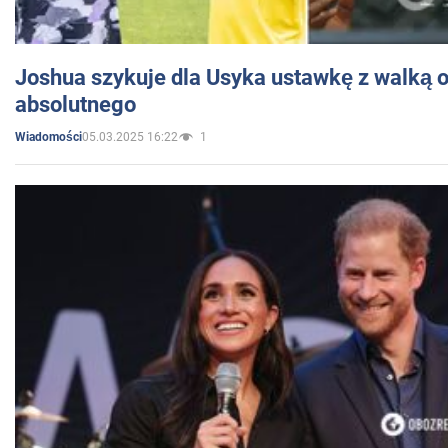
Joshua szykuje dla Usyka ustawkę z walką o 
absolutnego
05.03.2025 16:22
1
Wiadomości