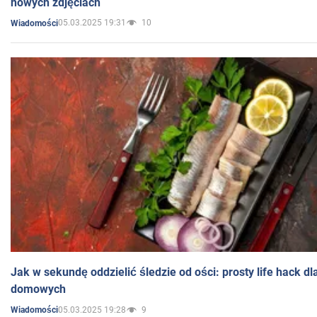
nowych zdjęciach
05.03.2025 19:31
10
Wiadomości
Jak w sekundę oddzielić śledzie od ości: prosty life hack d
domowych
05.03.2025 19:28
9
Wiadomości