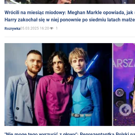
Wrócili na miesiąc miodowy: Meghan Markle opowiada, jak s
Harry zakochał się w niej ponownie po siedmiu latach małż
05.03.2025 16:20
1
Rozrywka
"Nie mogę tego wyrzucić z głowy": Reprezentantka Polski n