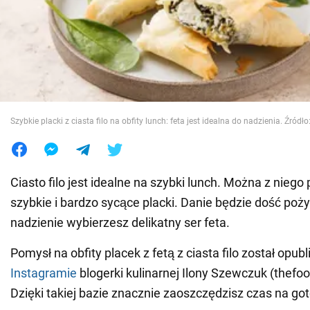
Wojna na Ukrainie
Świat
Jedzenie
Szybkie placki z ciasta filo na obfity lunch: feta jest idealna do nadzienia. Źródło:
Ciasto filo jest idealne na szybki lunch. Można z nieg
szybkie i bardzo sycące placki. Danie będzie dość pożyw
nadzienie wybierzesz delikatny ser feta.
Pomysł na obfity placek z fetą z ciasta filo został opu
Instagramie
blogerki kulinarnej Ilony Szewczuk (thefoo
Dzięki takiej bazie znacznie zaoszczędzisz czas na go