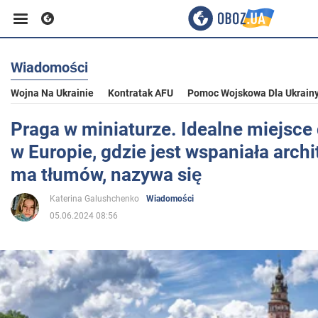
Wiadomości
Biznes
Wojna Na Ukrainie
Kontratak AFU
Pomoc Wojskowa Dla Ukrain
Sport
Praga w miniaturze. Idealne miejsce 
w Europie, gdzie jest wspaniała archit
Rozrywka
ma tłumów, nazywa się
Katerina Galushchenko
Wiadomości
Życie
05.06.2024 08:56
Polityka
Społeczeństwo