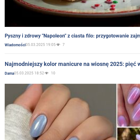
Pyszny i zdrowy "Napoleon" z ciasta filo: przygotowanie zaj
05.03.2025 19:05
7
Wiadomości
Najmodniejszy kolor manicure na wiosnę 2025: pięć
05.03.2025 18:52
10
Dama