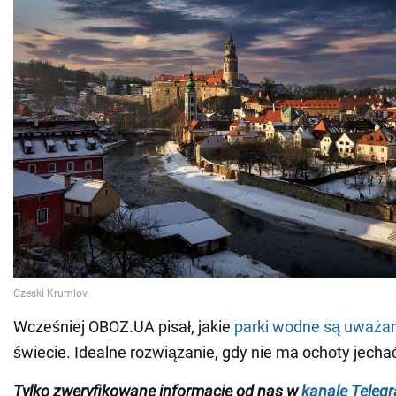
Wcześniej OBOZ.UA pisał, jakie
parki wodne są uważan
świecie. Idealne rozwiązanie, gdy nie ma ochoty jecha
Tylko zweryfikowane informacje od nas w
kanale Teleg