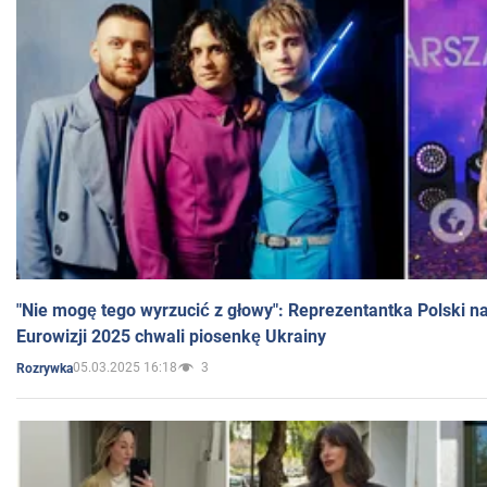
"Nie mogę tego wyrzucić z głowy": Reprezentantka Polski n
Eurowizji 2025 chwali piosenkę Ukrainy
05.03.2025 16:18
3
Rozrywka