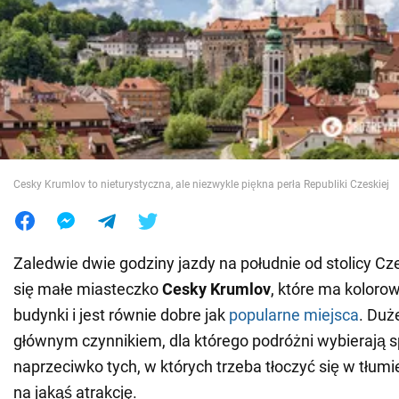
Wojna na Ukrainie
Świat
Jedzenie
Cesky Krumlov to nieturystyczna, ale niezwykle piękna perła Republiki Czeskiej
Zaledwie dwie godziny jazdy na południe od stolicy Cze
się małe miasteczko
Cesky Krumlov
, które ma kolor
budynki i jest równie dobre jak
popularne miejsca
. Duż
głównym czynnikiem, dla którego podróżni wybierają s
naprzeciwko tych, w których trzeba tłoczyć się w tłumi
na jakąś atrakcję.