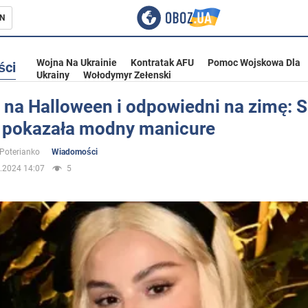
N
Wojna Na Ukrainie
Kontratak AFU
Pomoc Wojskowa Dla
ści
Ukrainy
Wołodymyr Zełenski
 na Halloween i odpowiedni na zimę: 
pokazała modny manicure
ka
 Poterianko
Wiadomości
.2024 14:07
5
eństwo
a Ukrainie