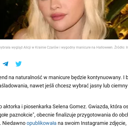
e
brała wygląd Alicji w Krainie Czarów i wygodny manicure na Halloween. Źródło: 
rend na naturalność w manicure będzie kontynuowany. I 
aśladowania, nawet jeśli chcesz wybrać jasny lub ciemny
o aktorka i piosenkarka Selena Gomez. Gwiazda, która os
"gołe paznokcie", obecnie finalizuje przygotowania do o
. Niedawno
opublikowała
na swoim Instagramie zdjęcie, 