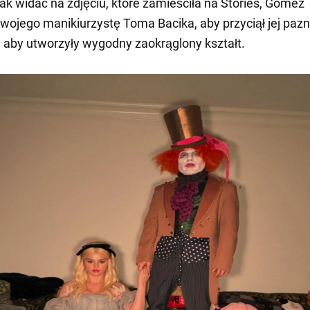
Jak widać na zdjęciu, które zamieściła na Stories, Gomez
swojego manikiurzystę Toma Bacika, aby przyciął jej paz
o, aby utworzyły wygodny zaokrąglony kształt.