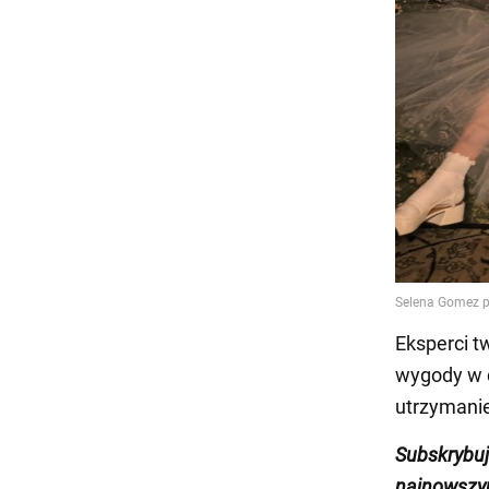
Eksperci t
wygody w c
utrzymanie
Subskrybu
najnowszy