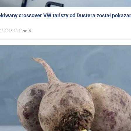
ekiwany crossover VW tańszy od Dustera został pokaza
03.2025 23:23
5