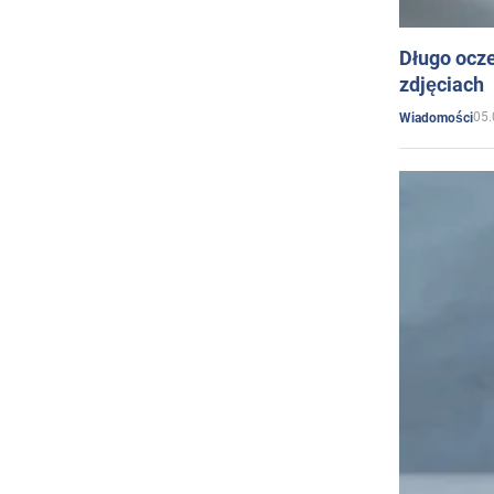
Długo ocz
zdjęciach
05.
Wiadomości