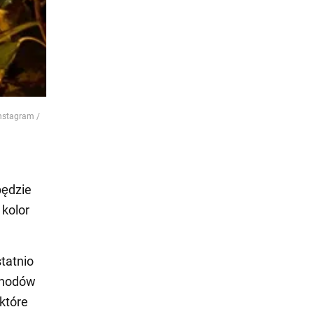
Instagram /
będzie
 kolor
tatnio
bchodów
które