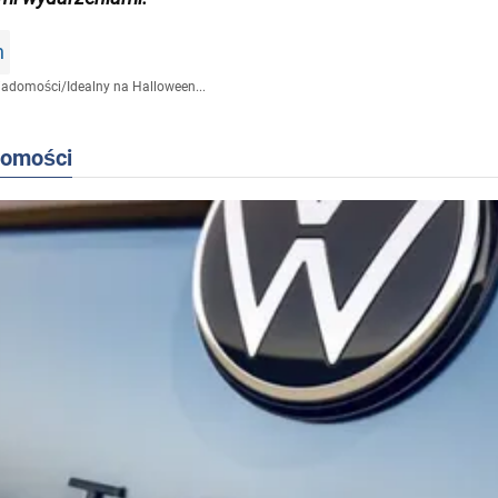
n
iadomości
/
Idealny na Halloween...
domości