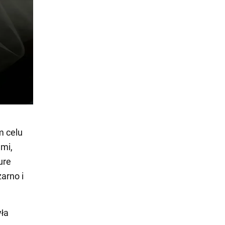
m celu
mi,
ure
arno i
yła