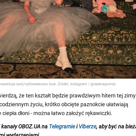
wierdzą, że ten kształt będzie prawdziwym hitem tej zimy
odziennym życiu, krótko obcięte paznokcie ułatwiają
 ciepła dłoni - można łatwo założyć rękawiczki.
j kanały OBOZ.UA na
Telegramie
i
Viberze
, aby być na bie
mi wydarzeniami.