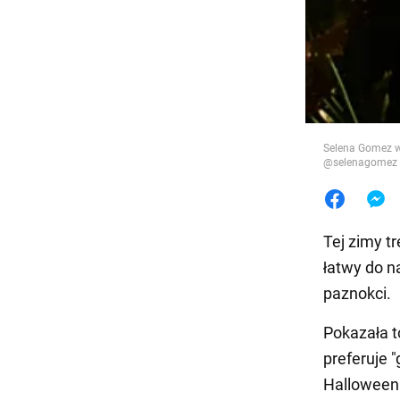
Jedzeni
Selena Gomez wy
@selenagomez
Tej zimy t
łatwy do n
paznokci.
Pokazała t
preferuje 
Halloween