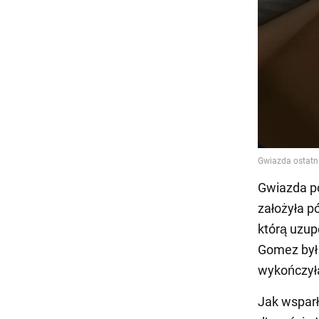
Gwiazda po
założyła p
którą uzup
Gomez był 
wykończyła
Jak wsparł