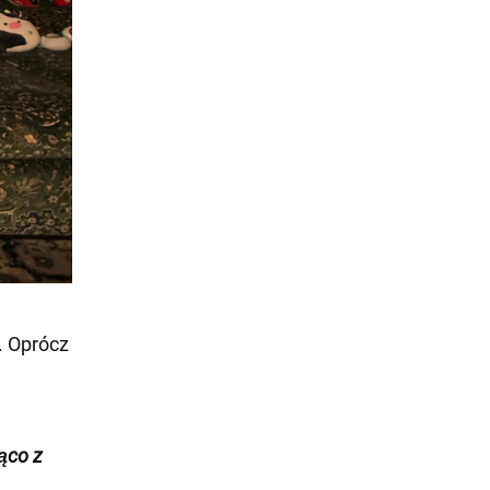
. Oprócz
żąco z