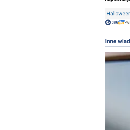
Hallowee
/
W
Inne wia