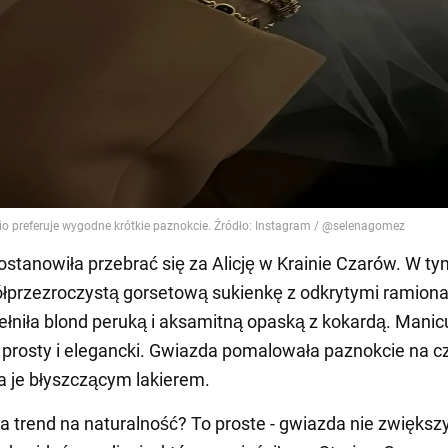
stanowiła przebrać się za Alicję w Krainie Czarów. W ty
ółprzezroczystą gorsetową sukienkę z odkrytymi ramiona
ełniła blond peruką i aksamitną opaską z kokardą. Manic
prosty i elegancki. Gwiazda pomalowała paznokcie na cz
 je błyszczącym lakierem.
a trend na naturalność? To proste - gwiazda nie zwiększ