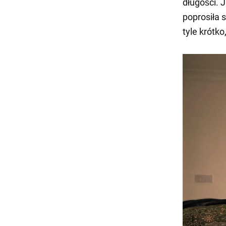
długości. 
poprosiła 
tyle krótk