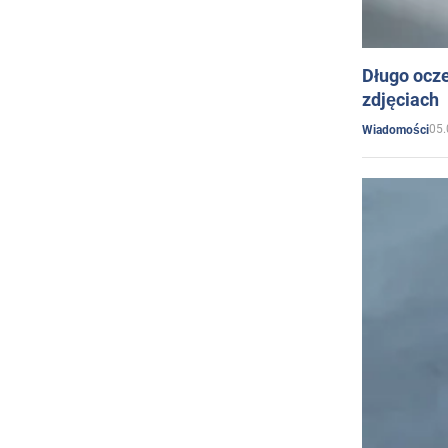
Długo ocz
zdjęciach
05.
Wiadomości