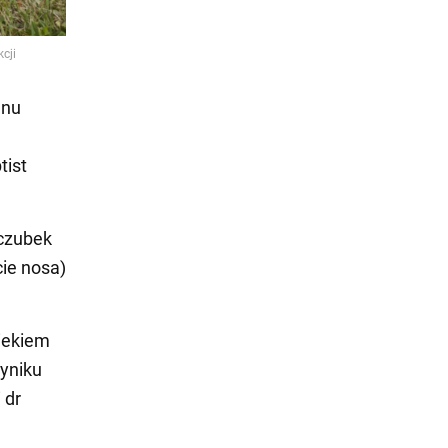
enu
tist
 czubek
cie nosa)
wiekiem
wyniku
 dr