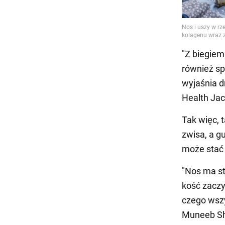
"Z biegiem
również sp
wyjaśnia d
Health Jac
Tak więc, 
zwisa, a g
może stać 
"Nos ma st
kość zaczy
czego wszy
Muneeb Sh