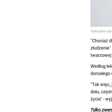
"Chociaż d
złudzenie"
twarzowej 
Według lek
dorosłego 
"Tak więc, 
dołu, częs
życia" - wy
Tylko zwer