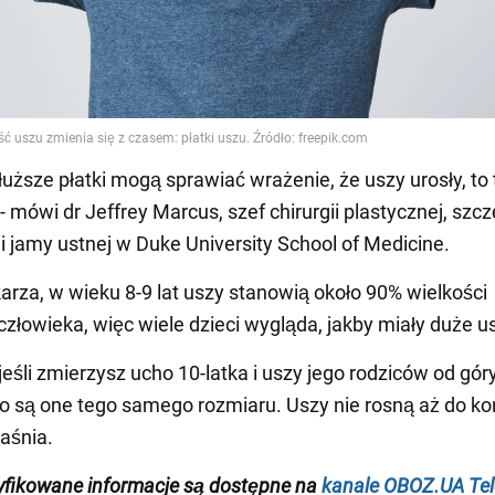
łuższe płatki mogą sprawiać wrażenie, że uszy urosły, to 
 - mówi dr Jeffrey Marcus, szef chirurgii plastycznej, sz
i jamy ustnej w Duke University School of Medicine.
arza, w wieku 8-9 lat uszy stanowią około 90% wielkości
człowieka, więc wiele dzieci wygląda, jakby miały duże u
jeśli zmierzysz ucho 10-latka i uszy jego rodziców od gór
to są one tego samego rozmiaru. Uszy nie rosną aż do k
jaśnia.
yfikowane informacje są dostępne na
kanale OBOZ.UA Te