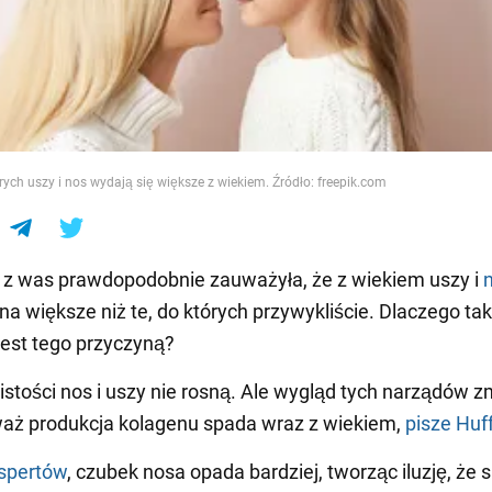
e
rych uszy i nos wydają się większe z wiekiem. Źródło: freepik.com
 z was prawdopodobnie zauważyła, że z wiekiem uszy i
na większe niż te, do których przywykliście. Dlaczego tak
 jest tego przyczyną?
stości nos i uszy nie rosną. Ale wygląd tych narządów z
waż produkcja kolagenu spada wraz z wiekiem,
pisze Huf
spertów
, czubek nosa opada bardziej, tworząc iluzję, że s