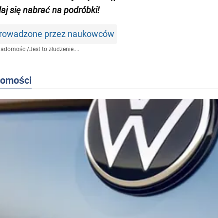
daj się nabrać na podróbki!
prowadzone przez naukowców
iadomości
/
Jest to złudzenie....
domości