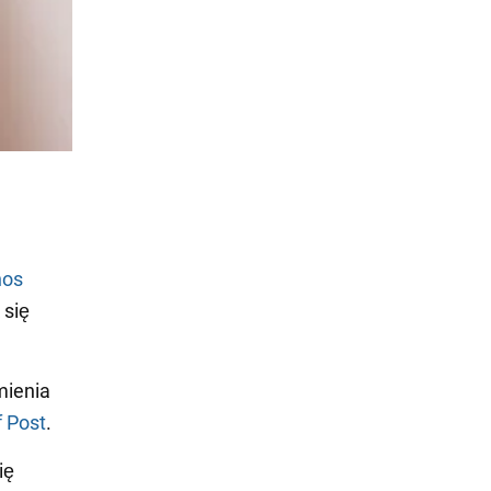
nos
 się
mienia
f Post
.
ię