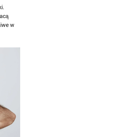
i.
racą
ziwe w