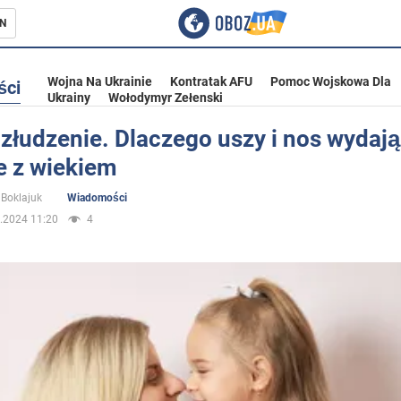
N
Wojna Na Ukrainie
Kontratak AFU
Pomoc Wojskowa Dla
ści
Ukrainy
Wołodymyr Zełenski
 złudzenie. Dlaczego uszy i nos wydają
e z wiekiem
ka
Boklajuk
Wiadomości
.2024 11:20
4
eństwo
a Ukrainie