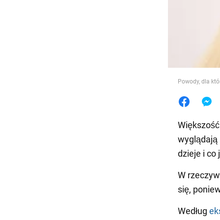
Jedzeni
Powody, dla któ
Większość
wyglądają 
dzieje i co
W rzeczywi
się, ponie
Według
ek