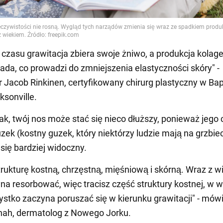
 czasu grawitacja zbiera swoje żniwo, a produkcja kolag
ada, co prowadzi do zmniejszenia elastyczności skóry" -
r Jacob Rinkinen, certyfikowany chirurg plastyczny w Bap
ksonville.
tak, twój nos może stać się nieco dłuższy, ponieważ jego
uzek (kostny guzek, który niektórzy ludzie mają na grzbie
się bardziej widoczny.
rukturę kostną, chrzęstną, mięśniową i skórną. Wraz z 
na resorbować, więc tracisz część struktury kostnej, w 
stko zaczyna poruszać się w kierunku grawitacji" - mówi
ah, dermatolog z Nowego Jorku.