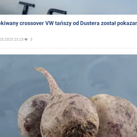
ekiwany crossover VW tańszy od Dustera został pokaza
03.2025 23:23
5