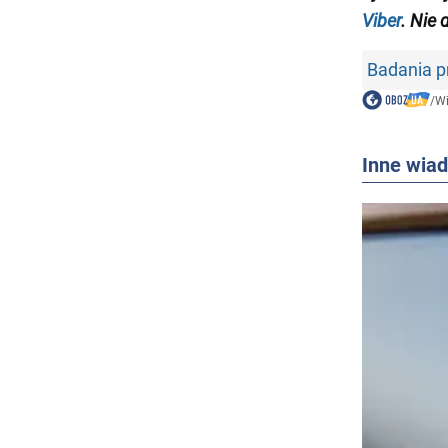
Viber
. Nie 
Badania 
/
W
Inne wia