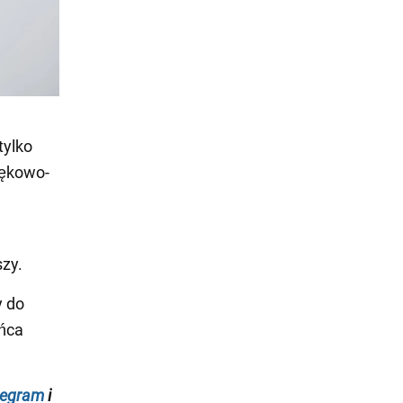
tylko
czękowo-
szy.
y do
ońca
legram
i