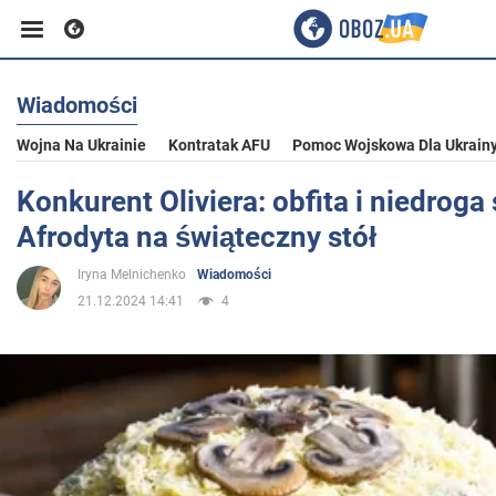
Wiadomości
Biznes
Wojna Na Ukrainie
Kontratak AFU
Pomoc Wojskowa Dla Ukrain
Sport
Konkurent Oliviera: obfita i niedroga
Afrodyta na świąteczny stół
Rozrywka
Iryna Melnichenko
Wiadomości
21.12.2024 14:41
4
Życie
Polityka
Społeczeństwo