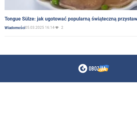
Tongue Sülze: jak ugotować popularną świąteczną przysta
05.03.2025 16:14
2
Wiadomości