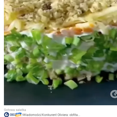
/
Wiadomości
/
Konkurent Oliviera: obfita...