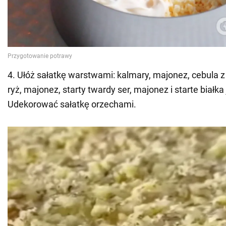
4. Ułóż sałatkę warstwami: kalmary, majonez, cebula z
ryż, majonez, starty twardy ser, majonez i starte białka
Udekorować sałatkę orzechami.