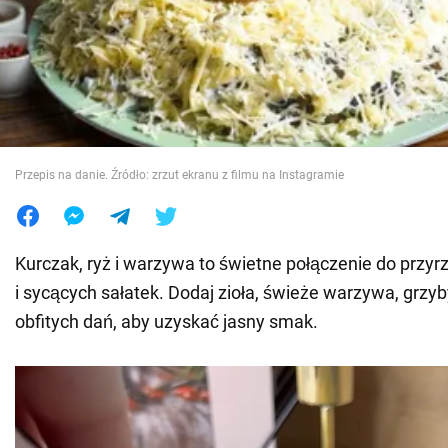
Wojna na Ukrainie
Świat
Jedzenie
Przepis na danie. Źródło: zrzut ekranu z filmu na Instagramie
Kurczak, ryż i warzywa to świetne połączenie do przy
i sycących sałatek. Dodaj zioła, świeże warzywa, grzyby
obfitych dań, aby uzyskać jasny smak.