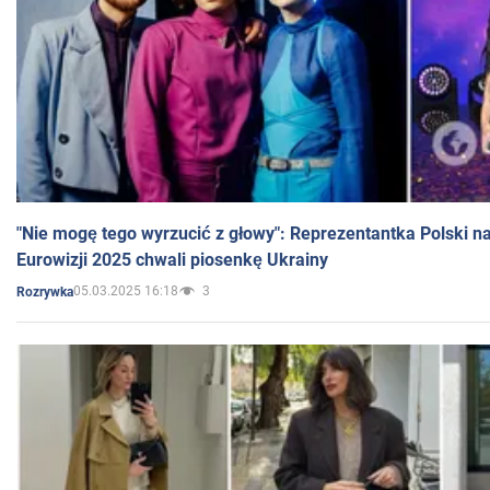
"Nie mogę tego wyrzucić z głowy": Reprezentantka Polski n
Eurowizji 2025 chwali piosenkę Ukrainy
05.03.2025 16:18
3
Rozrywka