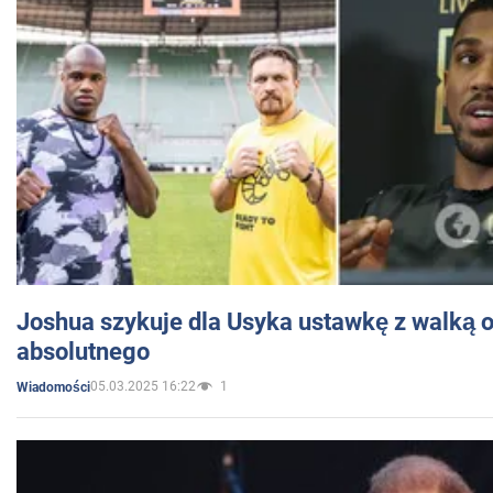
Joshua szykuje dla Usyka ustawkę z walką o 
absolutnego
05.03.2025 16:22
1
Wiadomości