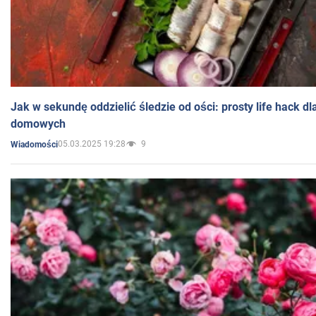
Jak w sekundę oddzielić śledzie od ości: prosty life hack d
domowych
05.03.2025 19:28
9
Wiadomości