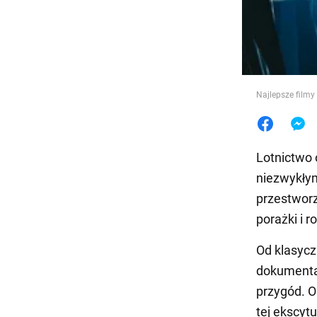
Jedzeni
Najlepsze filmy
Lotnictwo 
niezwykłym
przestworz
porażki i 
Od klasycz
dokumental
przygód. O
tej ekscyt