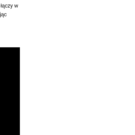
 łączy w
jąc