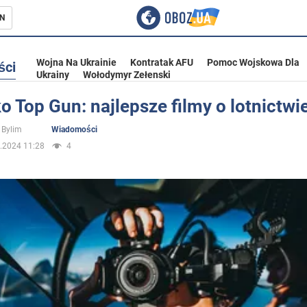
N
Wojna Na Ukrainie
Kontratak AFU
Pomoc Wojskowa Dla
ści
Ukrainy
Wołodymyr Zełenski
ko Top Gun: najlepsze filmy o lotnictwi
ka
 Bylim
Wiadomości
.2024 11:28
4
eństwo
a Ukrainie