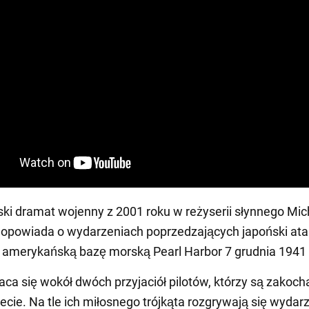
i dramat wojenny z 2001 roku w reżyserii słynnego Mic
 opowiada o wydarzeniach poprzedzających japoński ata
a amerykańską bazę morską Pearl Harbor 7 grudnia 1941 
aca się wokół dwóch przyjaciół pilotów, którzy są zakocha
ecie. Na tle ich miłosnego trójkąta rozgrywają się wydarz