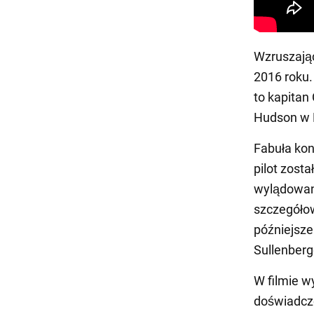
Wzruszając
2016 roku.
to kapitan
Hudson w 
Fabuła kon
pilot zost
wylądowani
szczegółow
późniejsze
Sullenberg
W filmie w
doświadczo