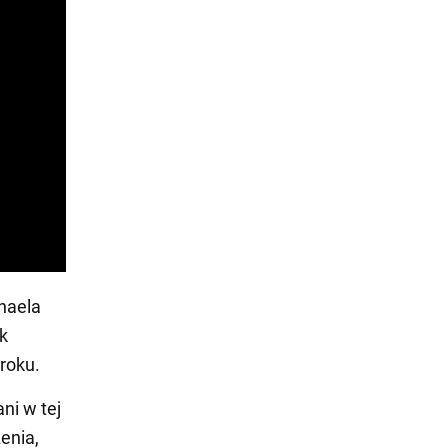
haela
k
roku.
ni w tej
enia,