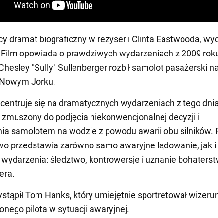
y dramat biograficzny w reżyserii Clinta Eastwooda, wy
 Film opowiada o prawdziwych wydarzeniach z 2009 roku
 Chesley "Sully" Sullenberger rozbił samolot pasażerski n
Nowym Jorku.
centruje się na dramatycznych wydarzeniach z tego dnia
ał zmuszony do podjęcia niekonwencjonalnej decyzji i
a samolotem na wodzie z powodu awarii obu silników. 
o przedstawia zarówno samo awaryjne lądowanie, jak i
 wydarzenia: śledztwo, kontrowersje i uznanie bohaters
era.
ystąpił Tom Hanks, który umiejętnie sportretował wizeru
nego pilota w sytuacji awaryjnej.