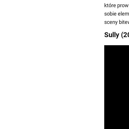
które prow
sobie elem
sceny bite
Sully (