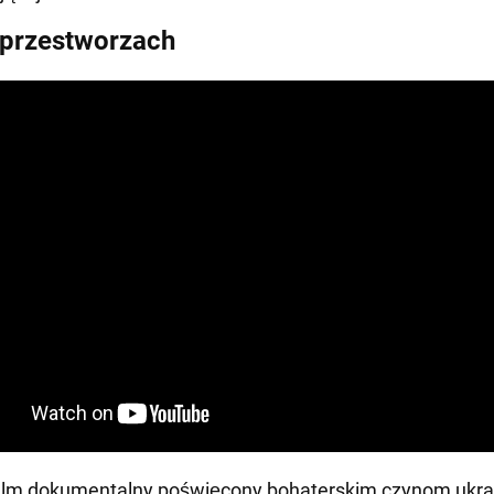
przestworzach
film dokumentalny poświęcony bohaterskim czynom ukra