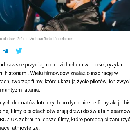
e
 o pilotach. Źródło: Matheus Bertelli/pexels.com
od zawsze przyciągało ludzi duchem wolności, ryzyka i
i historiami. Wielu filmowców znalazło inspirację w
ach, tworząc filmy, które ukazują życie pilotów, ich zwyc
romantyzm latania.
nych dramatów lotniczych po dynamiczne filmy akcji i his
ne, filmy o pilotach otwierają drzwi do świata niesamow
BOZ.UA zebrał najlepsze filmy, które pomogą ci zanurzyć
ującej atmosferze.