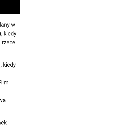
dany w
, kiedy
a rzece
, kiedy
Film
twa
nek