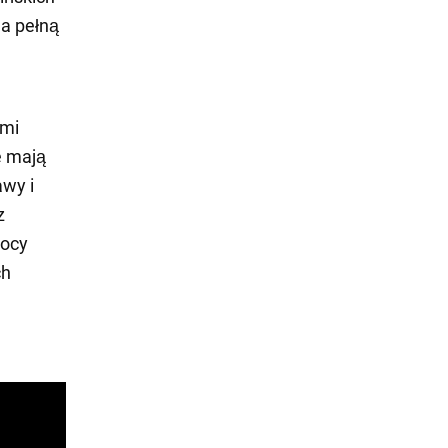
na pełną
ami
e mają
awy i
z
mocy
ch