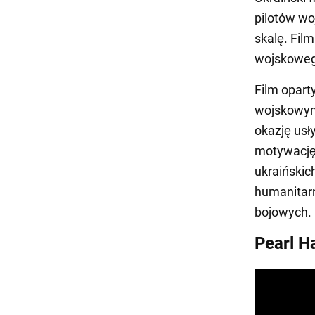
pilotów wo
skalę. Fil
wojskowego
Film opart
wojskowymi
okazję usły
motywację
ukraińskic
humanitarn
bojowych.
Pearl H