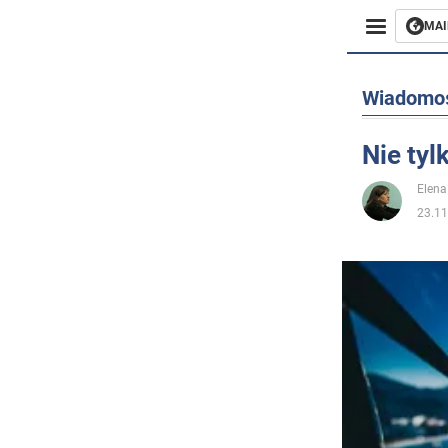
MAI
Biznes
Wiadomo
Sport
Nie tyl
Rozryw
Elena
23.11
Życie
Polityka
Społecz
Wojna n
Świat