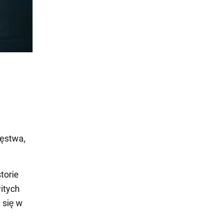
ięstwa,
torie
itych
 się w