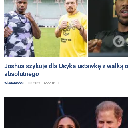
Joshua szykuje dla Usyka ustawkę z walką o 
absolutnego
05.03.2025 16:22
1
Wiadomości