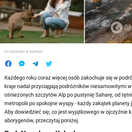
Wojna na Ukrainie
Świat
Jedzenie
Co zobaczyć w Australii
Każdego roku coraz więcej osób zakochuje się w podr
kraje nadal przyciągają podróżników niesamowitymi w
ośnieżonych szczytów Alp po pustynię Saharę, od tęt
metropolii po spokojne wyspy - każdy zakątek planety j
Aby dowiedzieć się, co jest wyjątkowego w ojczyźnie 
aborygenów, przeczytaj poniżej.