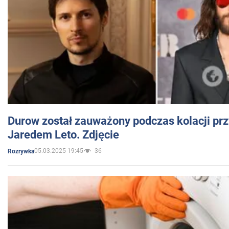
Durow został zauważony podczas kolacji prz
Jaredem Leto. Zdjęcie
05.03.2025 19:45
36
Rozrywka