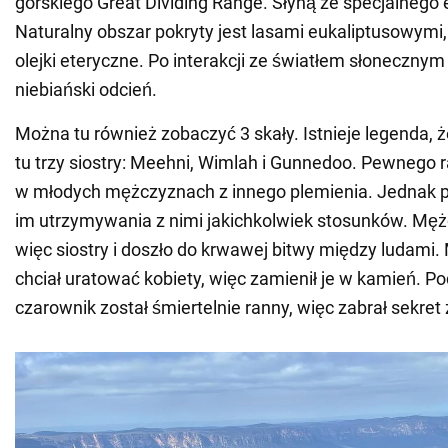
górskiego Great Dividing Range. Słyną ze specjalnego
Naturalny obszar pokryty jest lasami eukaliptusowymi,
olejki eteryczne. Po interakcji ze światłem słoneczny
niebiański odcień.
Można tu również zobaczyć 3 skały. Istnieje legenda, 
tu trzy siostry: Meehni, Wimlah i Gunnedoo. Pewnego r
w młodych mężczyznach z innego plemienia. Jednak p
im utrzymywania z nimi jakichkolwiek stosunków. Męż
więc siostry i doszło do krwawej bitwy między ludami
chciał uratować kobiety, więc zamienił je w kamień. P
czarownik został śmiertelnie ranny, więc zabrał sekret 