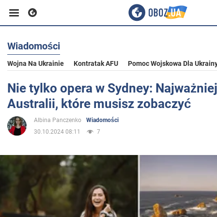
Wiadomości
Biznes
Wojna Na Ukrainie
Kontratak AFU
Pomoc Wojskowa Dla Ukrain
Sport
Nie tylko opera w Sydney: Najważniej
Australii, które musisz zobaczyć
Rozrywka
Albina Panczenko
Wiadomości
30.10.2024 08:11
7
Życie
Polityka
Społeczeństwo