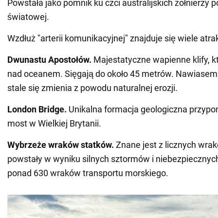
Powstała jako pomnik ku czci australijskich żołnierzy p
światowej.
Wzdłuż "arterii komunikacyjnej" znajduje się wiele atrak
Dwunastu Apostołów.
Majestatyczne wapienne klify, k
nad oceanem. Sięgają do około 45 metrów. Nawiasem 
stale się zmienia z powodu naturalnej erozji.
London Bridge.
Unikalna formacja geologiczna przypo
most w Wielkiej Brytanii.
Wybrzeże wraków statków.
Znane jest z licznych wra
powstały w wyniku silnych sztormów i niebezpiecznych
ponad 630 wraków transportu morskiego.