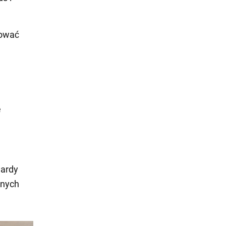
cować
e
ardy
bnych