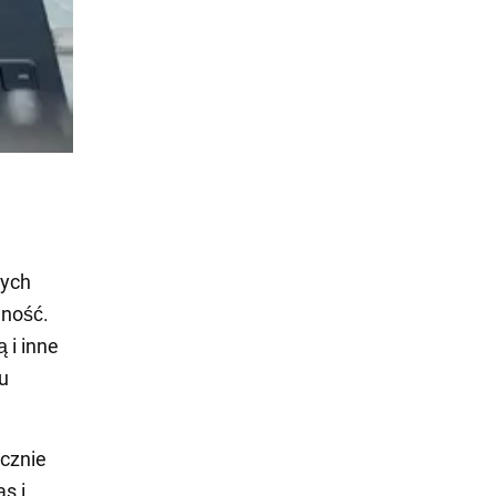
tych
wność.
 i inne
u
acznie
s i