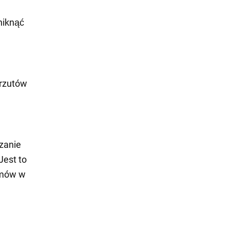
niknąć
zrzutów
zanie
Jest to
ramów w