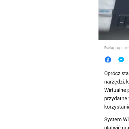
Jedzeni
Funkcje systemu
Oprócz sta
narzędzi, 
Wirtualne 
przydatne
korzystani
System Win
ułatwić pr