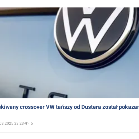
ekiwany crossover VW tańszy od Dustera został pokaza
03.2025 23:23
5