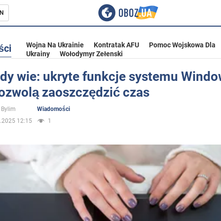
N
Wojna Na Ukrainie
Kontratak AFU
Pomoc Wojskowa Dla
ści
Ukrainy
Wołodymyr Zełenski
żdy wie: ukryte funkcje systemu Windo
pozwolą zaoszczędzić czas
ka
 Bylim
Wiadomości
.2025 12:15
1
eństwo
a Ukrainie