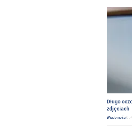
Długo ocz
zdjęciach
05.
Wiadomości