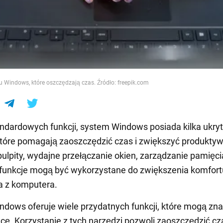
e
 Windows, które oszczędzają czas. Źródło: freepik.com
ndardowych funkcji, system Windows posiada kilka ukry
które pomagają zaoszczędzić czas i zwiększyć produkty
pulpity, wydajne przełączanie okien, zarządzanie pamięcią
 funkcje mogą być wykorzystane do zwiększenia komfort
a z komputera.
dows oferuje wiele przydatnych funkcji, które mogą zn
acę. Korzystanie z tych narzędzi pozwoli zaoszczędzić cza