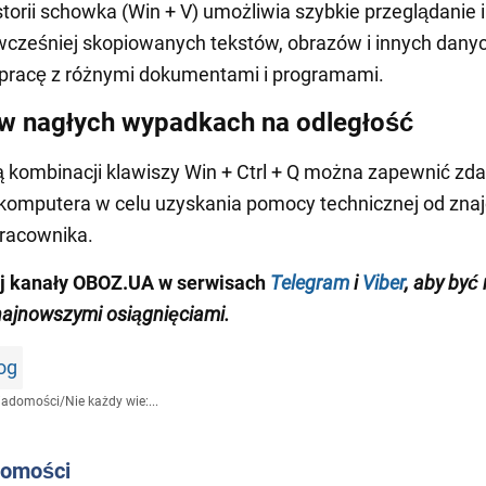
storii schowka (Win + V) umożliwia szybkie przeglądanie i
wcześniej skopiowanych tekstów, obrazów i innych dany
 pracę z różnymi dokumentami i programami.
w nagłych wypadkach na odległość
kombinacji klawiszy Win + Ctrl + Q można zapewnić zda
 komputera w celu uzyskania pomocy technicznej od zn
racownika.
j kanały OBOZ.UA w serwisach
Telegram
i
Viber
, aby być
najnowszymi osiągnięciami.
og
iadomości
/
Nie każdy wie:...
domości