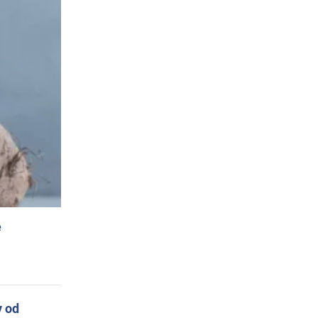
e
y od