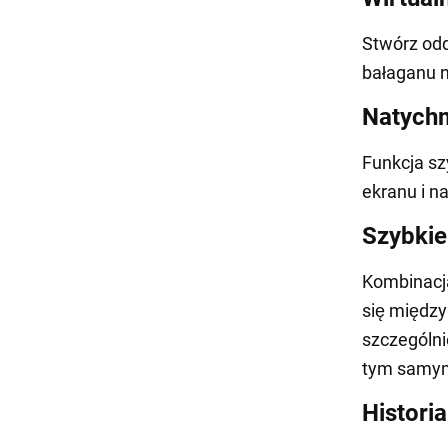
Stwórz odd
bałaganu n
Natychm
Funkcja sz
ekranu i n
Szybkie
Kombinacja
się między
szczególni
tym samym
Histori