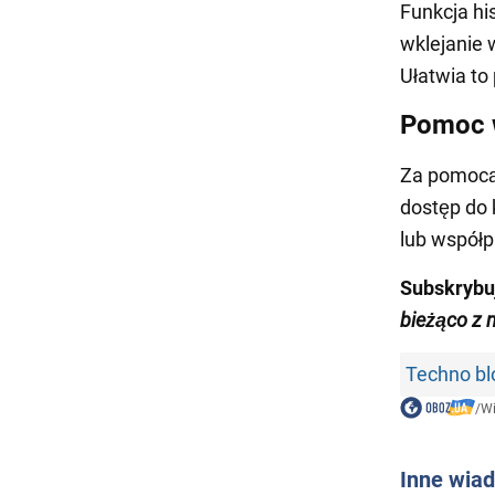
Funkcja hi
wklejanie 
Ułatwia to
Pomoc 
Za pomocą 
dostęp do
lub współp
Subskrybu
bieżąco z 
Techno bl
/
W
Inne wia