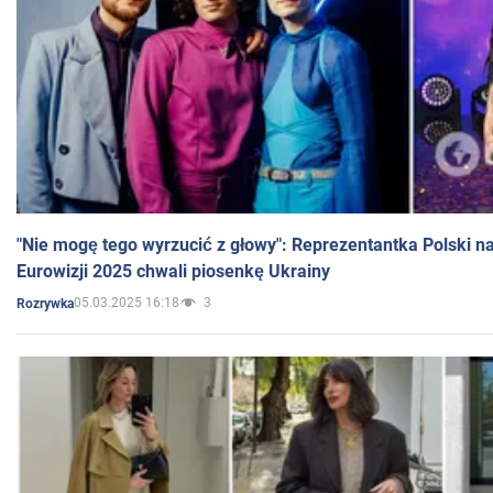
"Nie mogę tego wyrzucić z głowy": Reprezentantka Polski n
Eurowizji 2025 chwali piosenkę Ukrainy
05.03.2025 16:18
3
Rozrywka