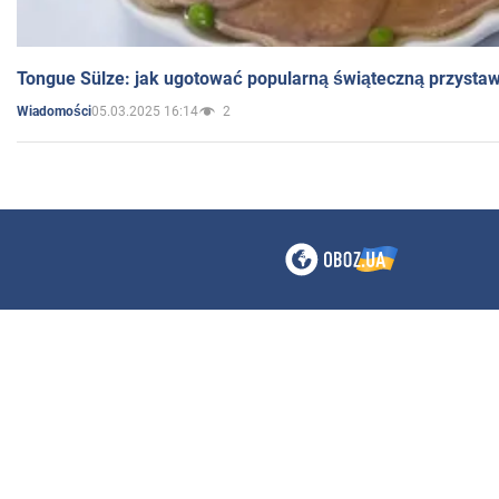
Tongue Sülze: jak ugotować popularną świąteczną przysta
05.03.2025 16:14
2
Wiadomości