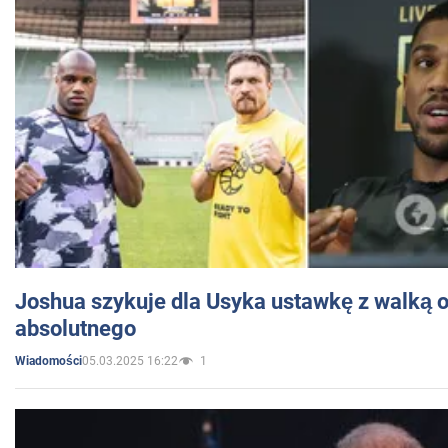
Joshua szykuje dla Usyka ustawkę z walką o 
absolutnego
05.03.2025 16:22
1
Wiadomości