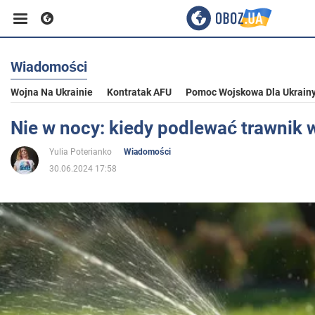
Wiadomości
Biznes
Wojna Na Ukrainie
Kontratak AFU
Pomoc Wojskowa Dla Ukrain
Sport
Nie w nocy: kiedy podlewać trawnik 
Yulia Poterianko
Wiadomości
Rozrywka
30.06.2024 17:58
Życie
Polityka
Społeczeństwo