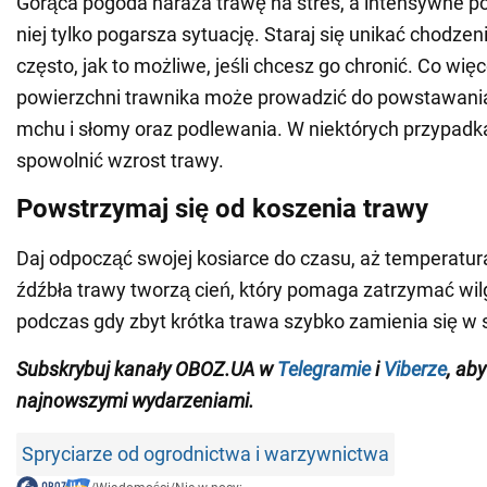
Gorąca pogoda naraża trawę na stres, a intensywne po
niej tylko pogarsza sytuację. Staraj się unikać chodzen
często, jak to możliwe, jeśli chcesz go chronić. Co wię
powierzchni trawnika może prowadzić do powstawania 
mchu i słomy oraz podlewania. W niektórych przypad
spowolnić wzrost trawy.
Powstrzymaj się od koszenia trawy
Daj odpocząć swojej kosiarce do czasu, aż temperatur
źdźbła trawy tworzą cień, który pomaga zatrzymać wil
podczas gdy zbyt krótka trawa szybko zamienia się w 
Subskrybuj kanały OBOZ.UA w
Telegramie
i
Viberze
, ab
najnowszymi wydarzeniami
.
Spryciarze od ogrodnictwa i warzywnictwa