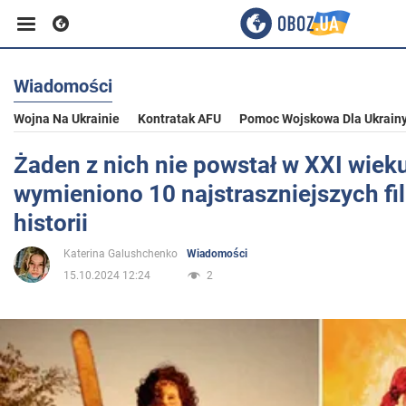
Wiadomości
Biznes
Wojna Na Ukrainie
Kontratak AFU
Pomoc Wojskowa Dla Ukrain
Sport
Żaden z nich nie powstał w XXI wieku
wymieniono 10 najstraszniejszych f
Rozrywka
historii
Katerina Galushchenko
Wiadomości
Życie
15.10.2024 12:24
2
Polityka
Społeczeństwo