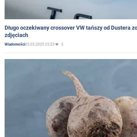
Długo oczekiwany crossover VW tańszy od Dustera zo
zdjęciach
05.03.2025 23:23
5
Wiadomości