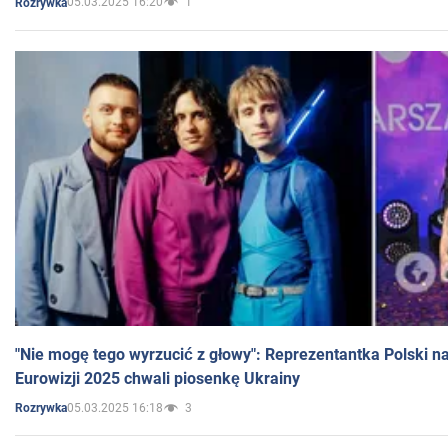
05.03.2025 16:20
1
Rozrywka
"Nie mogę tego wyrzucić z głowy": Reprezentantka Polski n
Eurowizji 2025 chwali piosenkę Ukrainy
05.03.2025 16:18
3
Rozrywka