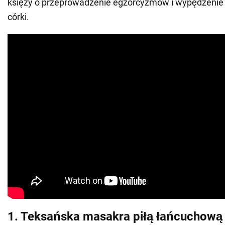
księży o przeprowadzenie egzorcyzmów i wypędzenie 
córki.
1. Teksańska masakra piłą łańcuchową