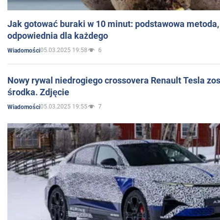
Jak gotować buraki w 10 minut: podstawowa metoda, 
odpowiednia dla każdego
05.03.2025 19:58
6
Wiadomości
Nowy rywal niedrogiego crossovera Renault Tesla zo
środka. Zdjęcie
05.03.2025 19:55
7
Wiadomości