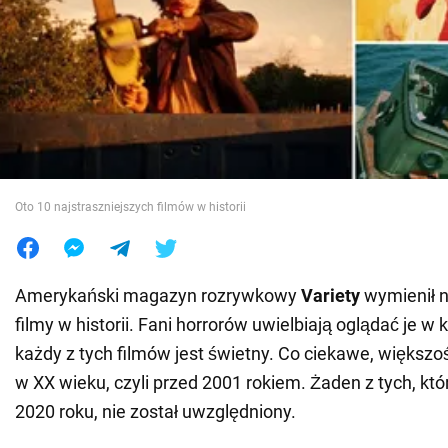
Wojna na Ukrainie
Świat
Jedzenie
Oto 10 najstraszniejszych filmów w historii
Amerykański magazyn rozrywkowy
Variety
wymienił n
filmy w historii. Fani horrorów uwielbiają oglądać je w
każdy z tych filmów jest świetny. Co ciekawe, większo
w XX wieku, czyli przed 2001 rokiem. Żaden z tych, kt
2020 roku, nie został uwzględniony.