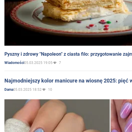
Pyszny i zdrowy "Napoleon" z ciasta filo: przygotowanie zaj
05.03.2025 19:05
7
Wiadomości
Najmodniejszy kolor manicure na wiosnę 2025: pięć
05.03.2025 18:52
10
Dama