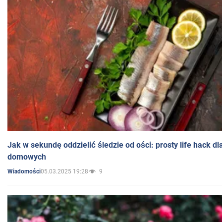
Jak w sekundę oddzielić śledzie od ości: prosty life hack d
domowych
05.03.2025 19:28
9
Wiadomości