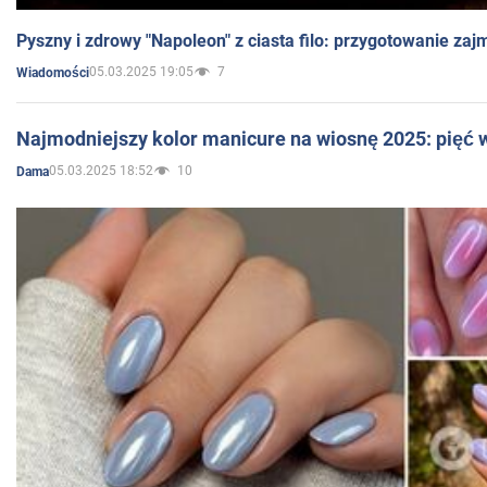
Pyszny i zdrowy "Napoleon" z ciasta filo: przygotowanie zaj
05.03.2025 19:05
7
Wiadomości
Najmodniejszy kolor manicure na wiosnę 2025: pięć
05.03.2025 18:52
10
Dama