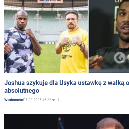
Joshua szykuje dla Usyka ustawkę z walką o 
absolutnego
05.03.2025 16:22
1
Wiadomości