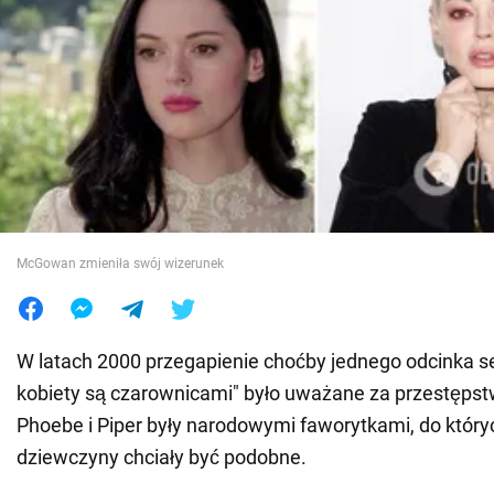
Wojna na Ukrainie
Świat
Jedzenie
McGowan zmieniła swój wizerunek
W latach 2000 przegapienie choćby jednego odcinka se
kobiety są czarownicami" było uważane za przestępstw
Phoebe i Piper były narodowymi faworytkami, do który
dziewczyny chciały być podobne.