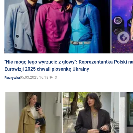
"Nie mogę tego wyrzucić z głowy": Reprezentantka Polski n
Eurowizji 2025 chwali piosenkę Ukrainy
05.03.2025 16:18
3
Rozrywka