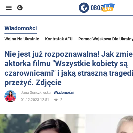
Wiadomości
Biznes
Wojna Na Ukrainie
Kontratak AFU
Pomoc Wojskowa Dla Ukrain
Sport
Nie jest już rozpoznawalna! Jak zmie
aktorka filmu "Wszystkie kobiety są
Rozrywka
czarownicami" i jaką straszną traged
przeżyć. Zdjęcie
Życie
Jana Sonczkiwska
Wiadomości
01.12.2023 12:51
2
Polityka
Społeczeństwo