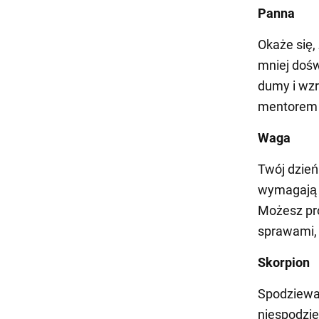
Panna
Okaże się,
mniej doś
dumy i wzr
mentorem i
Waga
Twój dzień
wymagają z
Możesz pr
sprawami, 
Skorpion
Spodziewaj
niespodzie