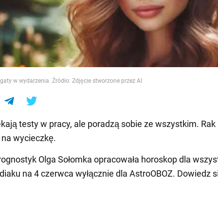
e
gaty w wydarzenia. Źródło: Zdjęcie stworzone przez AI
kają testy w pracy, ale poradzą sobie ze wszystkim. Ra
 na wycieczkę.
prognostyk Olga Sołomka opracowała horoskop dla wszys
iaku na 4 czerwca wyłącznie dla AstroOBOZ. Dowiedz si