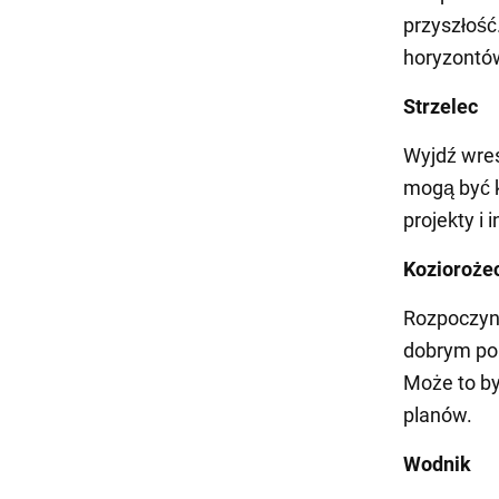
przyszłość
horyzontó
Strzelec
Wyjdź wresz
mogą być k
projekty i 
Kozioroże
Rozpoczyn
dobrym po
Może to by
planów.
Wodnik