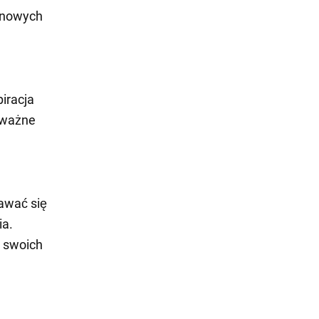
a nowych
piracja
 ważne
awać się
ia.
ę swoich