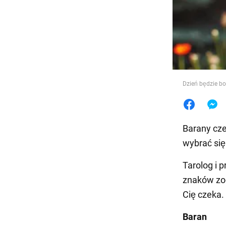
Jedzeni
Dzień będzie bo
Barany cze
wybrać się
Tarolog i 
znaków zod
Cię czeka.
Baran