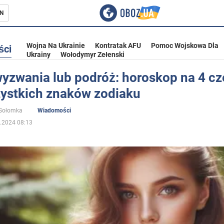
N
Wojna Na Ukrainie
Kontratak AFU
Pomoc Wojskowa Dla
ści
Ukrainy
Wołodymyr Zełenski
yzwania lub podróż: horoskop na 4 c
zystkich znaków zodiaku
ka
 Sołomka
Wiadomości
.2024 08:13
eństwo
a Ukrainie