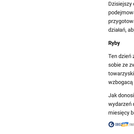
Dzisiejszy
podejmowan
przygotowa
działań, a
Ryby
Ten dzień 
sobie ze z
towarzyski
wzbogacą 
Jak donosi
wydarzeń d
miesięcy b
/
W