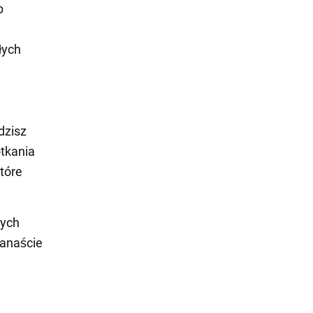
b
łych
dzisz
otkania
które
nych
wanaście