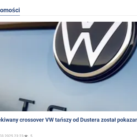
domości
ekiwany crossover VW tańszy od Dustera został pokaza
03.2025 23:23
5