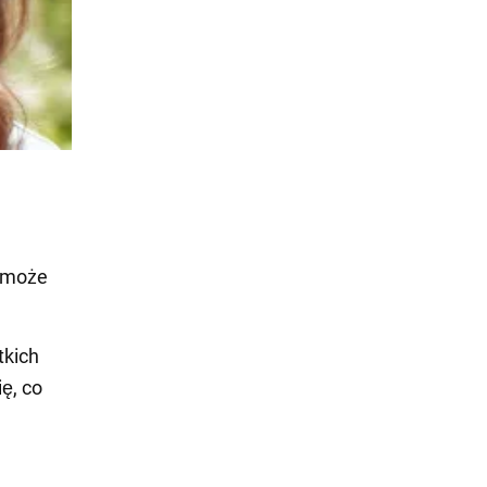
k może
tkich
ę, co