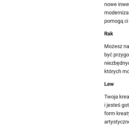
nowe inwes
modernizac
pomogą ci 
Rak
Możesz nag
być przygo
niezbędnyc
których m
Lew
Twoja krea
i jesteś g
form kreat
artystyczn