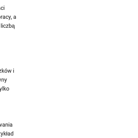
ci
racy, a
liczbą
zków i
wny
ylko
wania
zykład