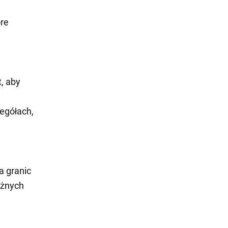
óre
, aby
zegółach,
a granic
óżnych
e