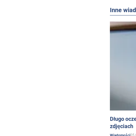
Inne wia
Długo ocz
zdjęciach
05.
Wiadomości