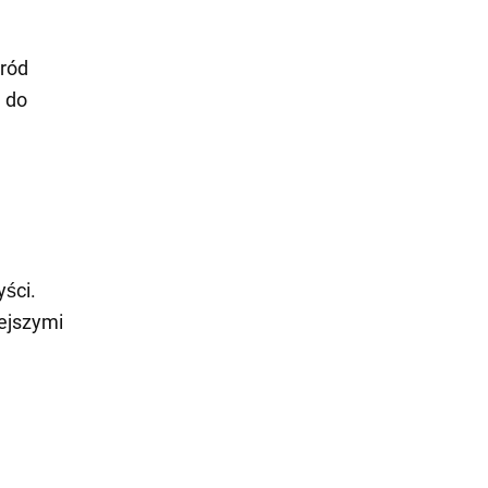
śród
 do
yści.
ejszymi