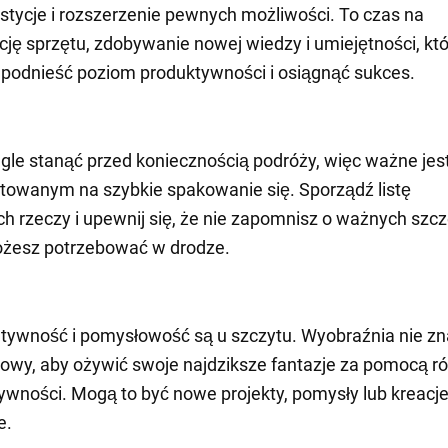
tycje i rozszerzenie pewnych możliwości. To czas na
ję sprzętu, zdobywanie nowej wiedzy i umiejętności, kt
podnieść poziom produktywności i osiągnąć sukces.
le stanąć przed koniecznością podróży, więc ważne jest
towanym na szybkie spakowanie się. Sporządź listę
h rzeczy i upewnij się, że nie zapomnisz o ważnych szc
ożesz potrzebować w drodze.
tywność i pomysłowość są u szczytu. Wyobraźnia nie zn
otowy, aby ożywić swoje najdziksze fantazje za pomocą r
ywności. Mogą to być nowe projekty, pomysły lub kreacj
e.