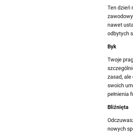
Ten dzień
zawodowych
nawet usta
odbytych s
Byk
Twoje prag
szczególni
zasad, ale
swoich umi
pełnienia f
Bliźnięta
Odczuwasz 
nowych spo