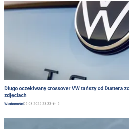
Długo oczekiwany crossover VW tańszy od Dustera zo
zdjęciach
05.03.2025 23:23
5
Wiadomości