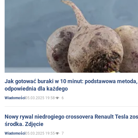
Jak gotować buraki w 10 minut: podstawowa metoda, 
odpowiednia dla każdego
05.03.2025 19:58
6
Wiadomości
Nowy rywal niedrogiego crossovera Renault Tesla zo
środka. Zdjęcie
05.03.2025 19:55
7
Wiadomości