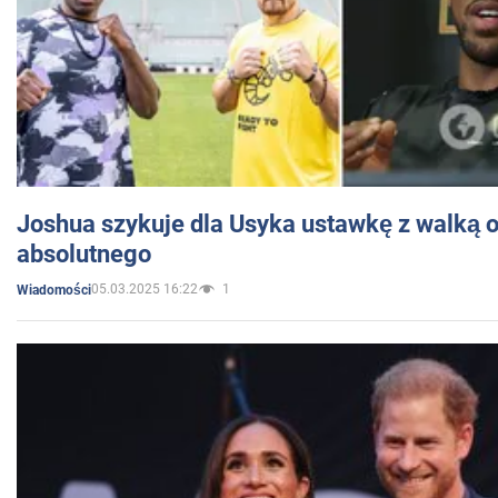
Joshua szykuje dla Usyka ustawkę z walką o 
absolutnego
05.03.2025 16:22
1
Wiadomości