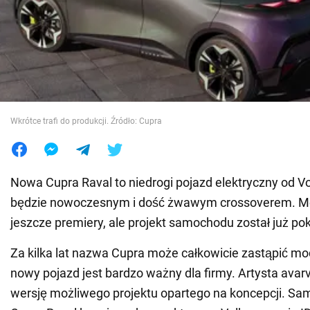
Wojna na Ukrainie
Świat
Jedzenie
Wkrótce trafi do produkcji. Źródło: Cupra
Nowa Cupra Raval to niedrogi pojazd elektryczny od V
będzie nowoczesnym i dość żwawym crossoverem. Mo
jeszcze premiery, ale projekt samochodu został już po
Za kilka lat nazwa Cupra może całkowicie zastąpić mo
nowy pojazd jest bardzo ważny dla firmy. Artysta avarv
wersję możliwego projektu opartego na koncepcji. Sa