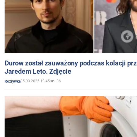
Durow został zauważony podczas kolacji prz
Jaredem Leto. Zdjęcie
05.03.2025 19:45
36
Rozrywka