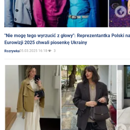
"Nie mogę tego wyrzucić z głowy": Reprezentantka Polski n
Eurowizji 2025 chwali piosenkę Ukrainy
05.03.2025 16:18
3
Rozrywka