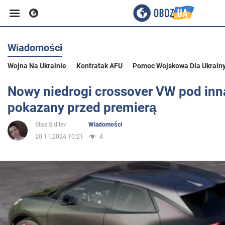
Wiadomości
Biznes
Wojna Na Ukrainie
Kontratak AFU
Pomoc Wojskowa Dla Ukrain
Sport
Nowy niedrogi crossover VW pod in
pokazany przed premierą
Rozrywka
Stas Sidilev
Wiadomości
20.11.2024 10:21
4
Życie
Polityka
Społeczeństwo