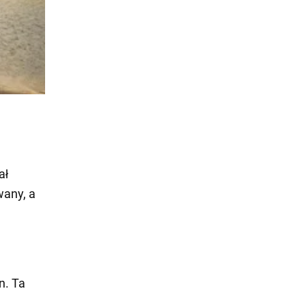
ał
wany, a
n. Ta