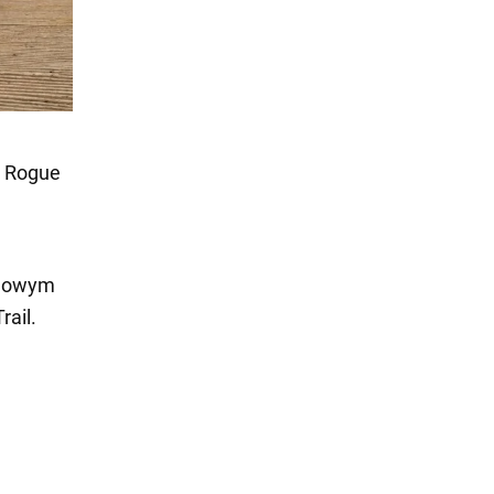
n Rogue
 nowym
rail.