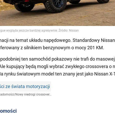
rmacji na temat układu napędowego. Standardowy Nissa
 oferowany z silnikiem benzynowym o mocy 201 KM.
podobniej ten samochód pokazowy nie trafi do masowej
 Ale kupujący będą mogli wybrać zwykłego crossovera o
Na rynku światowym model ten znany jest jako Nissan X-T
i ze świata motoryzacji
iadomości
/
Nowy niedrogi crossover...
domości