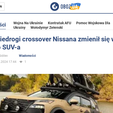
N
Wojna Na Ukrainie
Kontratak AFU
Pomoc Wojskowa Dla
ści
Ukrainy
Wołodymyr Zełenski
edrogi crossover Nissana zmienił się 
o SUV-a
ka
idilev
Wiadomości
.2024 17:44
1
eństwo
a Ukrainie