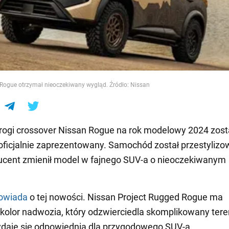
e
 Rogue otrzymał nieoczekiwany wygląd. Źródło: Nissan
ogi crossover Nissan Rogue na rok modelowy 2024 zost
ficjalnie zaprezentowany. Samochód został przestylizo
ucent zmienił model w fajnego SUV-a o nieoczekiwanym
owiada
o tej nowości. Nissan Project Rugged Rogue ma
kolor nadwozia, który odzwierciedla skomplikowany tere
daje się odpowiednia dla przygodowego SUV-a.