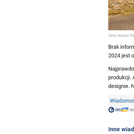
Brak info
2024 jest
Najprawdo
produkcji.
designie. 
Wiadomośc
/
W
Inne wia