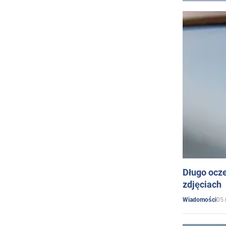
Długo ocz
zdjęciach
05.
Wiadomości