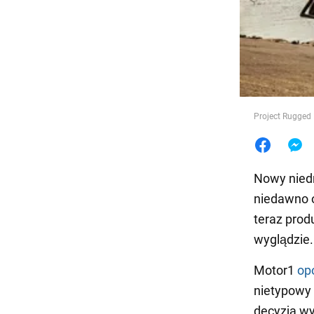
Jedzeni
Project Rugged
Nowy niedr
niedawno o
teraz prod
wyglądzie.
Motor1
op
nietypowy 
decyzja wy