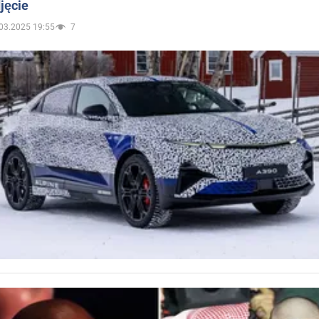
jęcie
03.2025 19:55
7