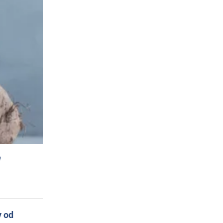
e
y od