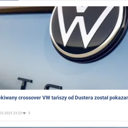
ekiwany crossover VW tańszy od Dustera został pokaza
03.2025 23:23
5