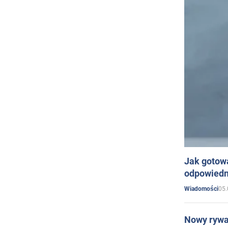
Jak gotow
odpowiedn
05.
Wiadomości
Nowy rywal