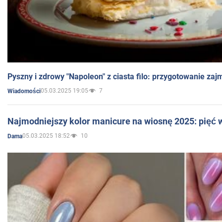
Pyszny i zdrowy "Napoleon" z ciasta filo: przygotowanie zaj
05.03.2025 19:05
7
Wiadomości
Najmodniejszy kolor manicure na wiosnę 2025: pięć
05.03.2025 18:52
10
Dama