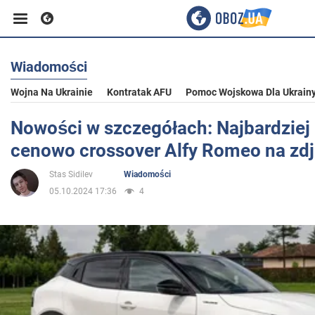
Wiadomości
Biznes
Wojna Na Ukrainie
Kontratak AFU
Pomoc Wojskowa Dla Ukrain
Sport
Nowości w szczegółach: Najbardziej
cenowo crossover Alfy Romeo na zd
Rozrywka
Stas Sidilev
Wiadomości
05.10.2024 17:36
4
Życie
Polityka
Społeczeństwo