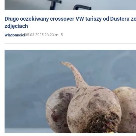
Długo oczekiwany crossover VW tańszy od Dustera zo
zdjęciach
05.03.2025 23:23
5
Wiadomości