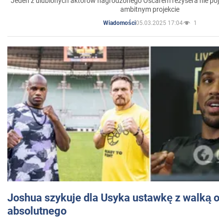
Jeden z ulubionych aktorów nagrodzonego Oscarem reżysera nie poja
ambitnym projekcie
05.03.2025 17:04
1
Wiadomości
Joshua szykuje dla Usyka ustawkę z walką o 
absolutnego