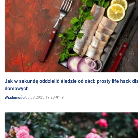
Jak w sekundę oddzielić śledzie od ości: prosty life hack d
domowych
05.03.2025 19:28
9
Wiadomości