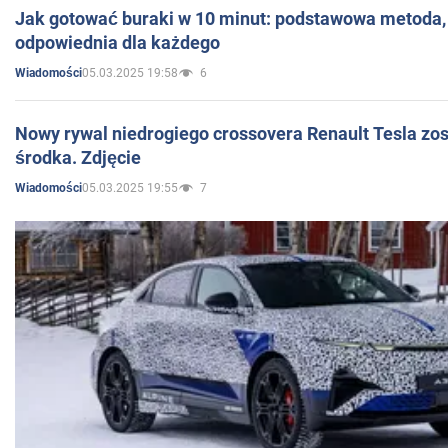
Jak gotować buraki w 10 minut: podstawowa metoda, 
odpowiednia dla każdego
05.03.2025 19:58
6
Wiadomości
Nowy rywal niedrogiego crossovera Renault Tesla zo
środka. Zdjęcie
05.03.2025 19:55
7
Wiadomości