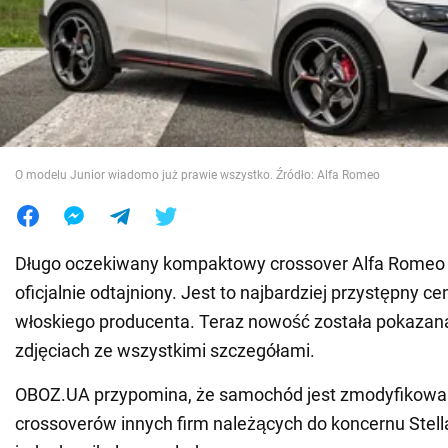
Wojna na Ukrainie
Świat
Jedzenie
O modelu Junior wiadomo już prawie wszystko. Źródło: Alfa Romeo
Długo oczekiwany kompaktowy crossover Alfa Romeo J
oficjalnie odtajniony. Jest to najbardziej przystępny 
włoskiego producenta. Teraz nowość została pokazan
zdjęciach ze wszystkimi szczegółami.
OBOZ.UA przypomina, że samochód jest zmodyfikowa
crossoverów innych firm należących do koncernu Stell