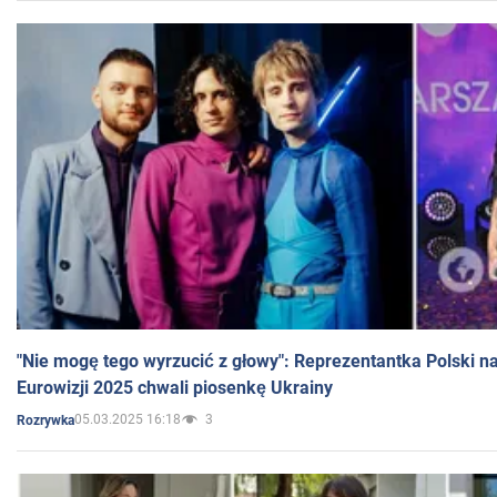
"Nie mogę tego wyrzucić z głowy": Reprezentantka Polski n
Eurowizji 2025 chwali piosenkę Ukrainy
05.03.2025 16:18
3
Rozrywka