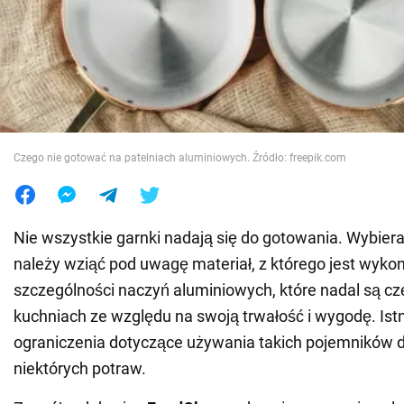
Wojna na Ukrainie
Świat
Jedzenie
Czego nie gotować na patelniach aluminiowych. Źródło: freepik.com
Nie wszystkie garnki nadają się do gotowania. Wybiera
należy wziąć pod uwagę materiał, z którego jest wyko
szczególności naczyń aluminiowych, które nadal są c
kuchniach ze względu na swoją trwałość i wygodę. Ist
ograniczenia dotyczące używania takich pojemników 
niektórych potraw.