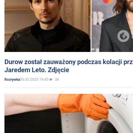
Durow został zauważony podczas kolacji prz
Jaredem Leto. Zdjęcie
05.03.2025 19:45
36
Rozrywka