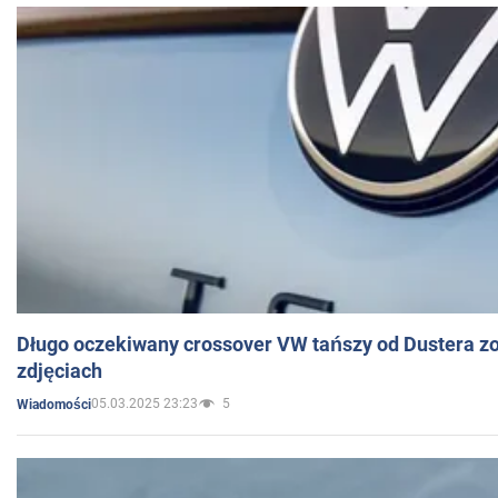
Długo oczekiwany crossover VW tańszy od Dustera zo
zdjęciach
05.03.2025 23:23
5
Wiadomości