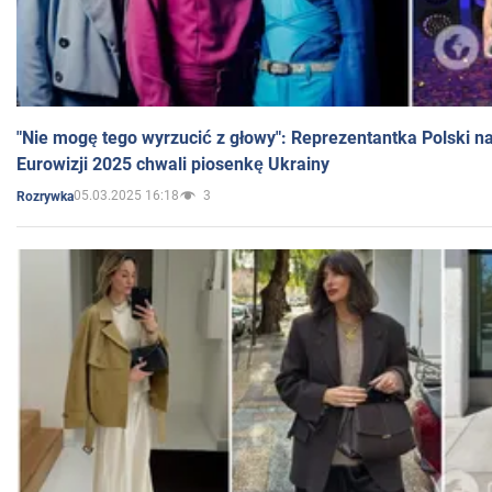
"Nie mogę tego wyrzucić z głowy": Reprezentantka Polski n
Eurowizji 2025 chwali piosenkę Ukrainy
05.03.2025 16:18
3
Rozrywka