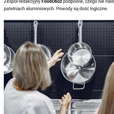
Zespół redakcyjny
FoodOboz
podpowie, czego nie nal
patelniach aluminiowych. Powody są dość logiczne.