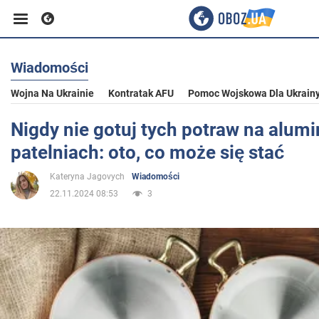
Wiadomości
Biznes
Wojna Na Ukrainie
Kontratak AFU
Pomoc Wojskowa Dla Ukrain
Sport
Nigdy nie gotuj tych potraw na alum
patelniach: oto, co może się stać
Rozrywka
Kateryna Jagovych
Wiadomości
22.11.2024 08:53
3
Życie
Polityka
Społeczeństwo