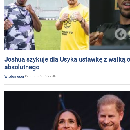
Joshua szykuje dla Usyka ustawkę z walką o 
absolutnego
05.03.2025 16:22
1
Wiadomości