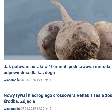
Jak gotować buraki w 10 minut: podstawowa metoda, 
odpowiednia dla każdego
05.03.2025 19:58
6
Wiadomości
Nowy rywal niedrogiego crossovera Renault Tesla zo
środka. Zdjęcie
05.03.2025 19:55
7
Wiadomości