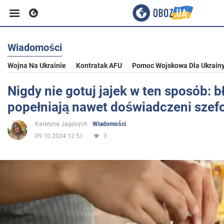
Wiadomości
Biznes
Wojna Na Ukrainie
Kontratak AFU
Pomoc Wojskowa Dla Ukrain
Sport
Nigdy nie gotuj jajek w ten sposób: b
popełniają nawet doświadczeni szef
Rozrywka
Kateryna Jagovych
Wiadomości
09.10.2024 12:51
3
Życie
Polityka
Społeczeństwo