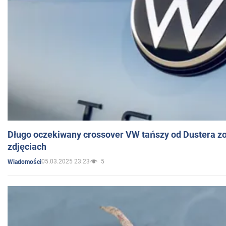
Długo oczekiwany crossover VW tańszy od Dustera zo
zdjęciach
05.03.2025 23:23
5
Wiadomości