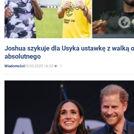
Joshua szykuje dla Usyka ustawkę z walką o 
absolutnego
05.03.2025 16:22
1
Wiadomości