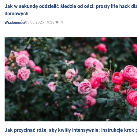
Jak w sekundę oddzielić śledzie od ości: prosty life hack d
domowych
05.03.2025 19:28
9
Wiadomości
Jak przycinać róże, aby kwitły intensywnie: instrukcje krok