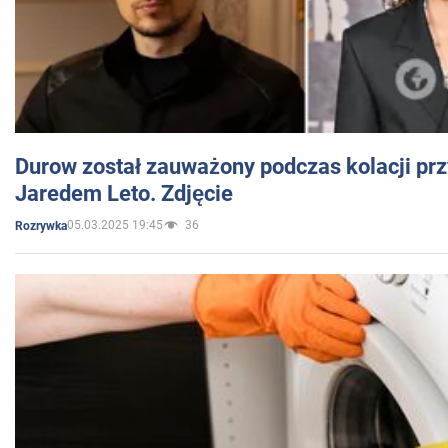
Durow został zauważony podczas kolacji prz
Jaredem Leto. Zdjęcie
05.03.2025 19:45
36
Rozrywka