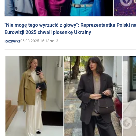
"Nie mogę tego wyrzucić z głowy": Reprezentantka Polski n
Eurowizji 2025 chwali piosenkę Ukrainy
05.03.2025 16:18
3
Rozrywka