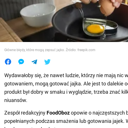
Wojna na Ukrainie
Świat
Jedzenie
Główne błędy, które mogą zepsuć jajko. Źródło: freepik.com
Wydawałoby się, że nawet ludzie, którzy nie mają nic 
gotowaniem, mogą gotować jajka. Ale jest to dalekie 
produkt był dobry w smaku i wyglądzie, trzeba znać ki
niuansów.
Zespół redakcyjny
FoodOboz
opowie o najczęstszych 
popełnianych podczas smażenia lub gotowania jajek. 