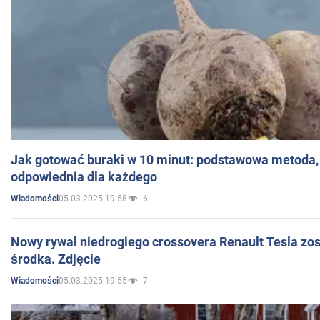
Jak gotować buraki w 10 minut: podstawowa metoda, 
odpowiednia dla każdego
05.03.2025 19:58
6
Wiadomości
Nowy rywal niedrogiego crossovera Renault Tesla zo
środka. Zdjęcie
05.03.2025 19:55
7
Wiadomości