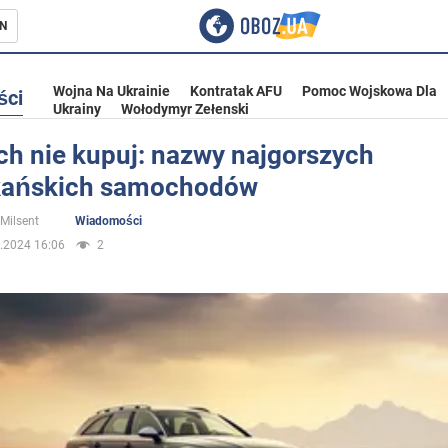
N
Wojna Na Ukrainie
Kontratak AFU
Pomoc Wojskowa Dla
ści
Ukrainy
Wołodymyr Zełenski
ch nie kupuj: nazwy najgorszych
ańskich samochodów
ka
 Milsent
Wiadomości
.2024 16:06
2
eństwo
a Ukrainie