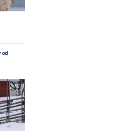
e
y od