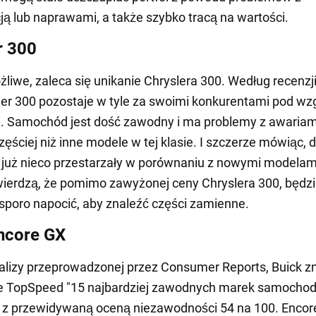
ą lub naprawami, a także szybko tracą na wartości.
r 300
ożliwe, zaleca się unikanie Chryslera 300. Według recenz
sler 300 pozostaje w tyle za swoimi konkurentami pod w
i. Samochód jest dość zawodny i ma problemy z awariam
zęściej niż inne modele w tej klasie. I szczerze mówiąc, 
 już nieco przestarzały w porównaniu z nowymi modelam
wierdzą, że pomimo zawyżonej ceny Chryslera 300, będz
 sporo napocić, aby znaleźć części zamienne.
ncore GX
lizy przeprowadzonej przez Consumer Reports, Buick zn
cie TopSpeed "15 najbardziej zawodnych marek samocho
 z przewidywaną oceną niezawodności 54 na 100. Encor