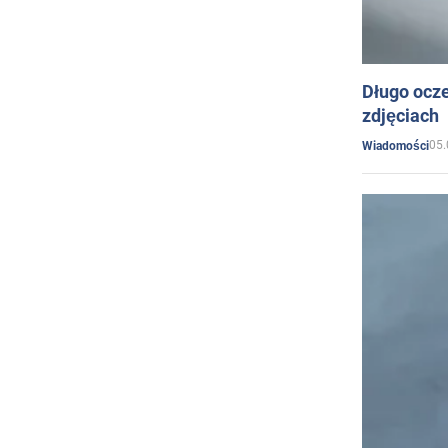
Długo ocz
zdjęciach
05.
Wiadomości