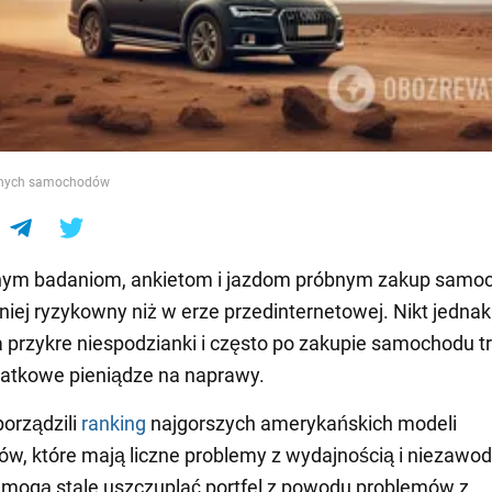
e
dnych samochodów
cznym badaniom, ankietom i jazdom próbnym zakup samo
niej ryzykowny niż w erze przedinternetowej. Nikt jednak 
 przykre niespodzianki i często po zakupie samochodu t
atkowe pieniądze na naprawy.
porządzili
ranking
najgorszych amerykańskich modeli
, które mają liczne problemy z wydajnością i niezawod
 mogą stale uszczuplać portfel z powodu problemów z