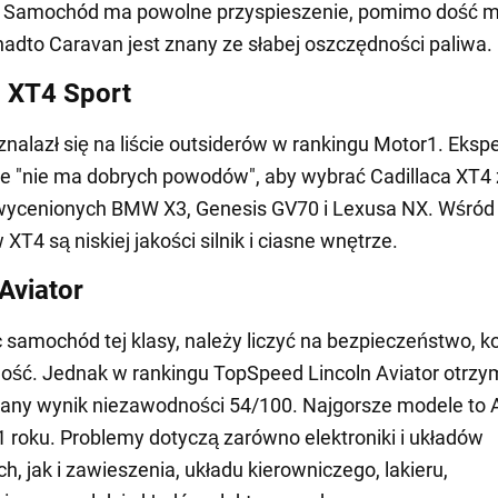
. Samochód ma powolne przyspieszenie, pomimo dość 
onadto Caravan jest znany ze słabej oszczędności paliwa.
c XT4 Sport
znalazł się na liście outsiderów w rankingu Motor1. Ekspe
że "nie ma dobrych powodów", aby wybrać Cadillaca XT4
wycenionych BMW X3, Genesis GV70 i Lexusa NX. Wśród
T4 są niskiej jakości silnik i ciasne wnętrze.
Aviator
 samochód tej klasy, należy liczyć na bezpieczeństwo, ko
ść. Jednak w rankingu TopSpeed Lincoln Aviator otrzy
ny wynik niezawodności 54/100. Najgorsze modele to A
1 roku. Problemy dotyczą zarówno elektroniki i układów
, jak i zawieszenia, układu kierowniczego, lakieru,