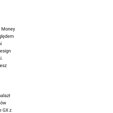
ji Money
zględem
i
design
i.
iesz
alazł
dów
e GX z