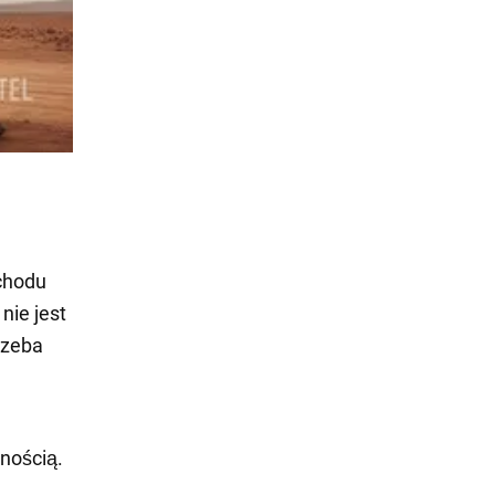
chodu
nie jest
rzeba
nością.