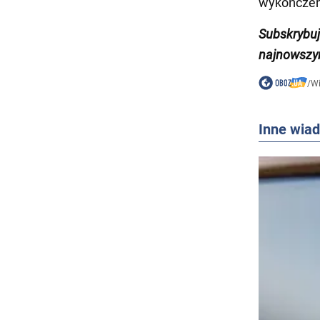
wykończeni
Subskrybu
najnowszy
/
W
Inne wia