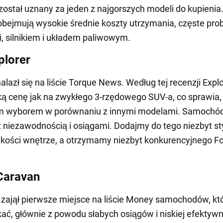
został uznany za jeden z najgorszych modeli do kupienia
bejmują wysokie średnie koszty utrzymania, częste pro
 silnikiem i układem paliwowym.
plorer
nalazł się na liście Torque News. Według tej recenzji Expl
ą cenę jak na zwykłego 3-rzędowego SUV-a, co sprawia, 
ym wyborem w porównaniu z innymi modelami. Samochó
 niezawodnością i osiągami. Dodajmy do tego niezbyt st
akości wnętrze, a otrzymamy niezbyt konkurencyjnego F
Caravan
 zajął pierwsze miejsce na liście Money samochodów, kt
kać, głównie z powodu słabych osiągów i niskiej efektyw