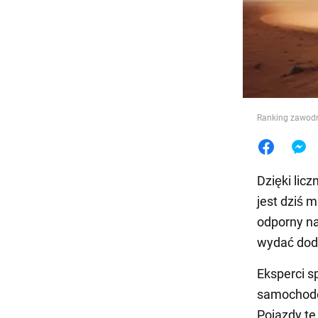
Jedzeni
Ranking zawo
Dzięki li
jest dziś m
odporny na
wydać dod
Eksperci s
samochodów
Pojazdy te