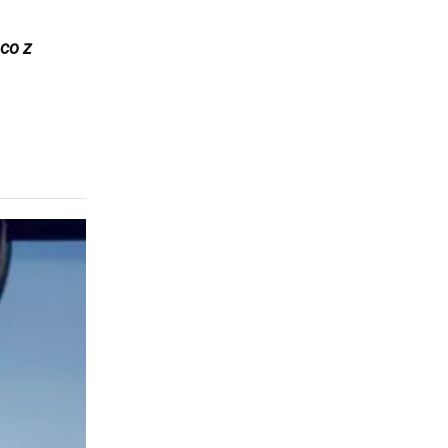
ąco z