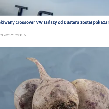
ekiwany crossover VW tańszy od Dustera został pokaza
03.2025 23:23
5