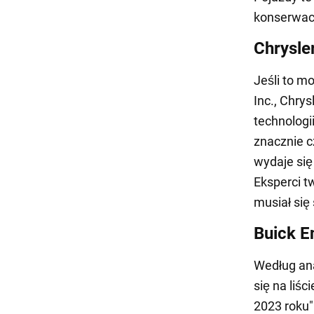
konserwacj
Chrysle
Jeśli to m
Inc., Chry
technologi
znacznie c
wydaje się
Eksperci t
musiał się
Buick E
Według ana
się na liś
2023 roku"