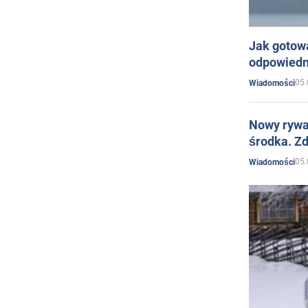
Jak gotow
odpowiedn
05.
Wiadomości
Nowy rywal
środka. Zd
05.
Wiadomości