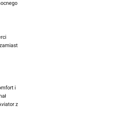
mocnego
rci
 zamiast
mfort i
mał
viator z