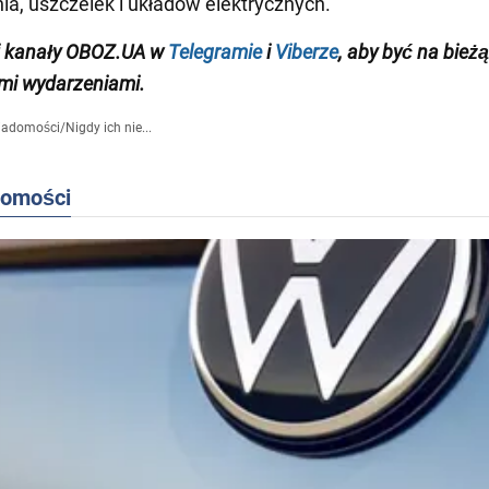
a, uszczelek i układów elektrycznych.
j kanały OBOZ.UA w
Telegramie
i
Viberze
, aby być na bież
mi wydarzeniami.
iadomości
/
Nigdy ich nie...
domości