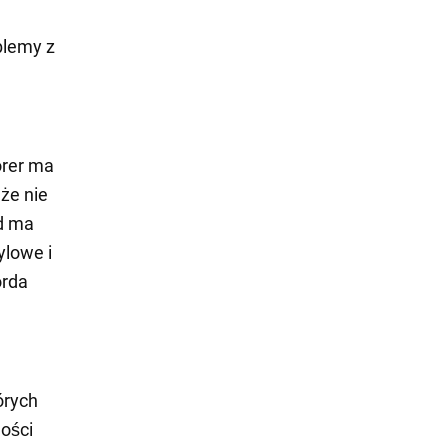
.
blemy z
orer ma
że nie
d ma
ylowe i
orda
órych
ności