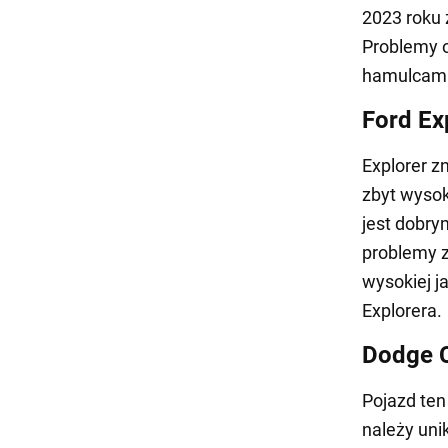
2023 roku 
Problemy o
hamulcami,
Ford Ex
Explorer z
zbyt wysok
jest dobr
problemy z
wysokiej j
Explorera.
Dodge 
Pojazd ten
należy uni