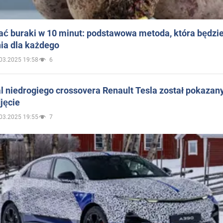
ać buraki w 10 minut: podstawowa metoda, która będzi
ia dla każdego
03.2025 19:58
6
 niedrogiego crossovera Renault Tesla został pokazan
jęcie
03.2025 19:55
7