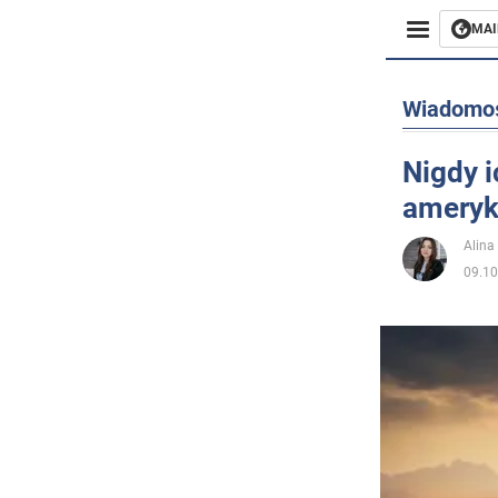
MAI
Biznes
Wiadomo
Sport
Nigdy i
ameryk
Rozryw
Alina
Życie
09.10
Polityka
Społecz
Wojna n
Świat