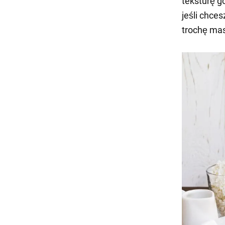
teksturę g
jeśli chce
trochę mas