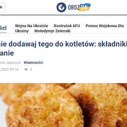
N
Wojna Na Ukrainie
Kontratak AFU
Pomoc Wojskowa Dla
ści
Ukrainy
Wołodymyr Zełenski
ie dodawaj tego do kotletów: składniki
anie
ka
yna Jagovych
Wiadomości
.2025 09:18
3
eństwo
a Ukrainie