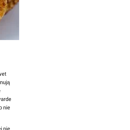
wet
nują
ę
warde
o nie
j nie