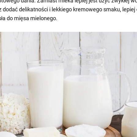
otowego dania. Zamiast mleka lepiej jest użyć zwykłej w
sz dodać delikatności i lekkiego kremowego smaku, lepiej
ła do mięsa mielonego.