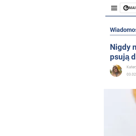
MAI
Biznes
Wiadomo
Sport
Nigdy n
psują d
Rozryw
Kater
Życie
03.02
Polityka
Społecz
Wojna n
Świat