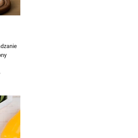
adzanie
ony
o