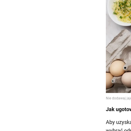
Jak ugotow
Aby uzyska
wybrać odp