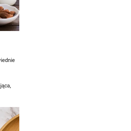
wiednie
jąca,