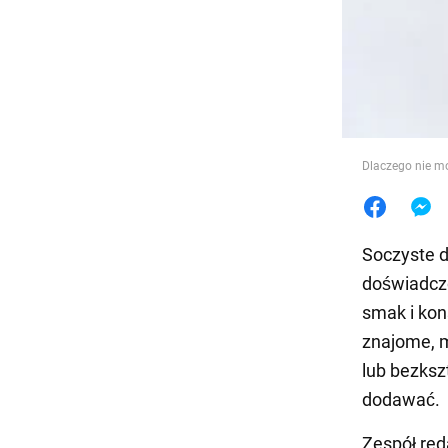
Jedzeni
Dlaczego nie m
Soczyste d
doświadcz
smak i kon
znajome, m
lub bezksz
dodawać.
Zespół re