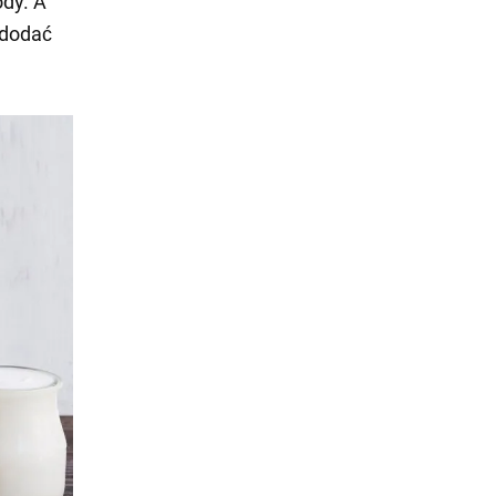
ody. A
 dodać