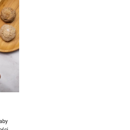
 aby
ości