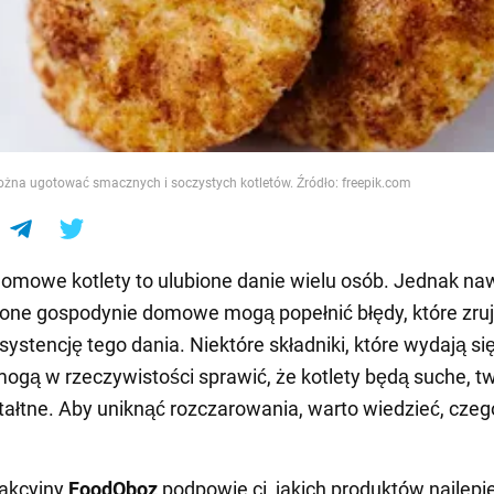
e
ożna ugotować smacznych i soczystych kotletów. Źródło: freepik.com
omowe kotlety to ulubione danie wielu osób. Jednak na
one gospodynie domowe mogą popełnić błędy, które zruj
systencję tego dania. Niektóre składniki, które wydają si
ogą w rzeczywistości sprawić, że kotlety będą suche, t
tałtne. Aby uniknąć rozczarowania, warto wiedzieć, czeg
dakcyjny
FoodOboz
podpowie ci, jakich produktów najlepie