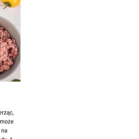
erząc,
o może
 na