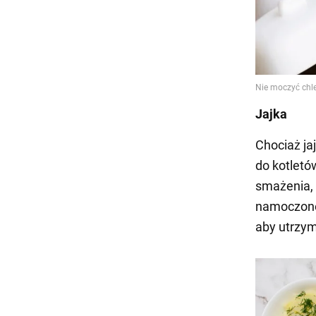
Jajka
Chociaż ja
do kotletó
smażenia, 
namoczone
aby utrzym