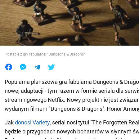
Wojna na Ukrainie
Świat
Jedzenie
Postacie z gry fabularnej "Dungeons & Dragons"
Popularna planszowa gra fabularna Dungeons & Drago
nowej adaptacji - tym razem w formie serialu dla serwi
streamingowego Netflix. Nowy projekt nie jest związa
wydanym filmem "Dungeons & Dragons": Honor Among
Jak
donosi Variety
, serial nosi tytuł "The Forgotten Re
będzie o przygodach nowych bohaterów w słynnym świ