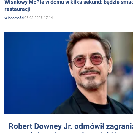
Wiśniowy McPie w domu w kilka sekund: będzie smac
restauracji
05.03.2025 17:14
Wiadomości
Robert Downey Jr. odmówił zagrani