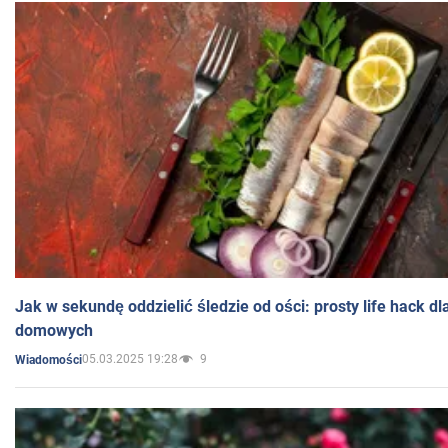
Jak w sekundę oddzielić śledzie od ości: prosty life hack d
domowych
05.03.2025 19:28
9
Wiadomości