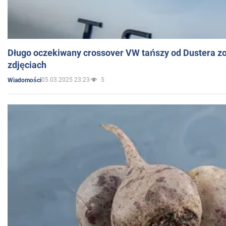
Długo oczekiwany crossover VW tańszy od Dustera zo
zdjęciach
05.03.2025 23:23
5
Wiadomości