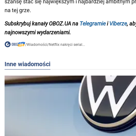
szansę stać się największym i najbardziej ambitnym 
na tej grze.
Subskrybuj kanały OBOZ.UA na
Telegramie
i
Viberze
, a
najnowszymi wydarzeniami.
/
Wiadomości
/
Netflix nakręci serial...
Inne wiadomości