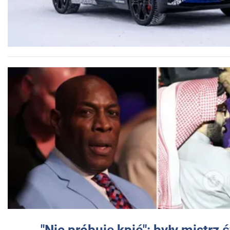
"Nie próbuję kpić": były mistrz 