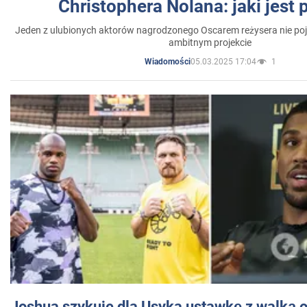
Christophera Nolana: jaki jest
Jeden z ulubionych aktorów nagrodzonego Oscarem reżysera nie poja
ambitnym projekcie
05.03.2025 17:04
1
Wiadomości
Joshua szykuje dla Usyka ustawkę z walką o 