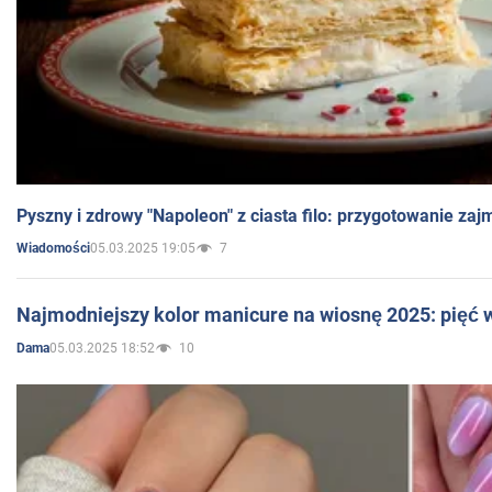
Pyszny i zdrowy "Napoleon" z ciasta filo: przygotowanie zaj
05.03.2025 19:05
7
Wiadomości
Najmodniejszy kolor manicure na wiosnę 2025: pięć
05.03.2025 18:52
10
Dama