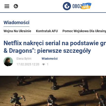
Wiadomości
Biznes
Wojna Na Ukrainie
Kontratak AFU
Pomoc Wojskowa Dla Ukrain
Sport
Netflix nakręci serial na podstawie 
& Dragons": pierwsze szczegóły
Rozrywka
Elena Bylim
Wiadomości
17.02.2025 12:20
1
Życie
Polityka
Społeczeństwo