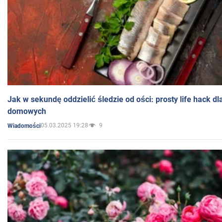
Jak w sekundę oddzielić śledzie od ości: prosty life hack d
domowych
05.03.2025 19:28
9
Wiadomości