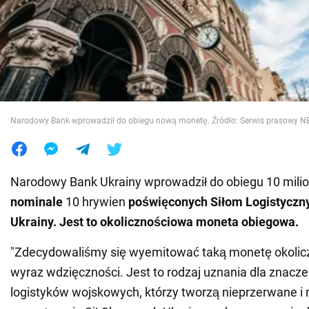
Wojna na Ukrainie
Świat
Jedzenie
Narodowy Bank wprowadził do obiegu nową monetę. Źródło: Serwis prasowy N
Narodowy Bank Ukrainy wprowadził do obiegu 10 mil
nominale
10 hrywien
poświęconych Siłom Logistyczny
Ukrainy. Jest to okolicznościowa moneta obiegowa.
"Zdecydowaliśmy się wyemitować taką monetę okolic
wyraz wdzięczności. Jest to rodzaj uznania dla znacze
logistyków wojskowych, którzy tworzą nieprzerwane i