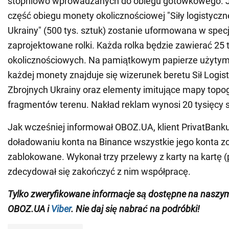
stopniowo wprowadzanych do obiegu gotówkowego. 
część obiegu monety okolicznościowej "Siły logistyczn
Ukrainy" (500 tys. sztuk) zostanie uformowana w specj
zaprojektowane rolki. Każda rolka będzie zawierać 25
okolicznościowych. Na pamiątkowym papierze użytym
każdej monety znajduje się wizerunek beretu Sił Logist
Zbrojnych Ukrainy oraz elementy imitujące mapy topog
fragmentów terenu. Nakład reklam wynosi 20 tysięcy s
Jak wcześniej informował OBOZ.UA, klient PrivatBanku 
doładowaniu konta na Binance wszystkie jego konta zo
zablokowane. Wykonał trzy przelewy z karty na kartę 
zdecydował się zakończyć z nim współpracę.
Tylko zweryfikowane informacje są dostępne na nasz
OBOZ.UA i
Viber
. Nie daj się nabrać na podróbki!