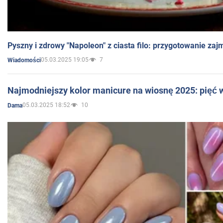
Pyszny i zdrowy "Napoleon" z ciasta filo: przygotowanie zaj
05.03.2025 19:05
7
Wiadomości
Najmodniejszy kolor manicure na wiosnę 2025: pięć
05.03.2025 18:52
10
Dama