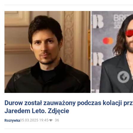
Durow został zauważony podczas kolacji prz
Jaredem Leto. Zdjęcie
05.03.2025 19:45
36
Rozrywka