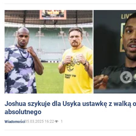
Joshua szykuje dla Usyka ustawkę z walką o 
absolutnego
05.03.2025 16:22
1
Wiadomości