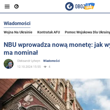
Wiadomości
Biznes
Wojna Na Ukrainie
Kontratak AFU
Pomoc Wojskowa Dla Ukrain
Sport
NBU wprowadza nową monetę: jak wyg
ma nominał
Rozrywka
Oleksandr Lytwyn
Wiadomości
12.10.2024 15:55
4
Życie
Polityka
Społeczeństwo