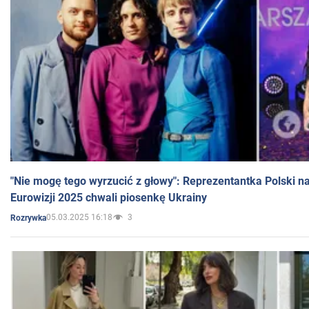
"Nie mogę tego wyrzucić z głowy": Reprezentantka Polski n
Eurowizji 2025 chwali piosenkę Ukrainy
05.03.2025 16:18
3
Rozrywka