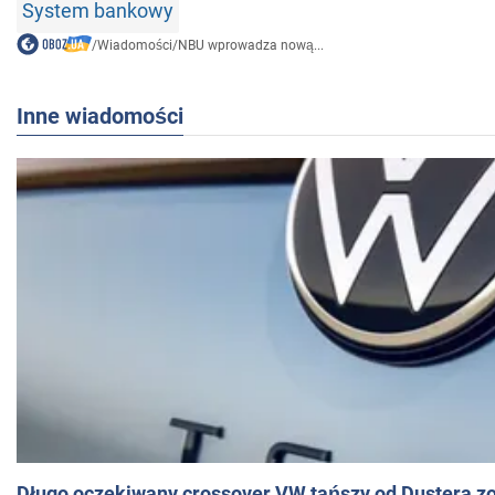
System bankowy
/
Wiadomości
/
NBU wprowadza nową...
Inne wiadomości
Długo oczekiwany crossover VW tańszy od Dustera zo