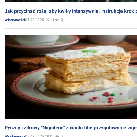
Jak przycinać róże, aby kwitły intensywnie: instrukcje krok
05.03.2025 19:11
3
Wiadomości
Pyszny i zdrowy "Napoleon" z ciasta filo: przygotowanie zaj
05.03.2025 19:05
7
Wiadomości