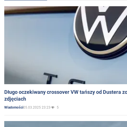
Długo oczekiwany crossover VW tańszy od Dustera zo
zdjęciach
05.03.2025 23:23
5
Wiadomości