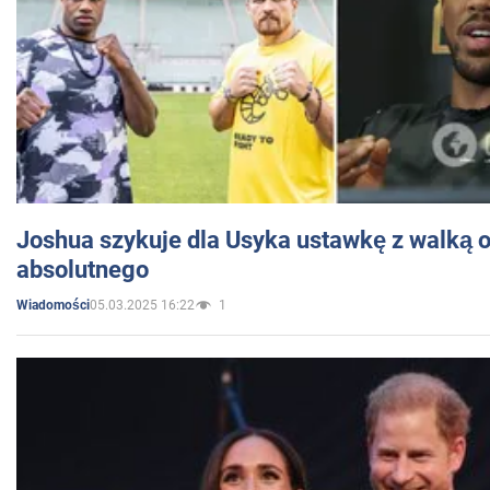
Joshua szykuje dla Usyka ustawkę z walką o 
absolutnego
05.03.2025 16:22
1
Wiadomości