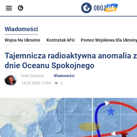
Wiadomości
Biznes
Wojna Na Ukrainie
Kontratak AFU
Pomoc Wojskowa Dla Ukrain
Sport
Tajemnicza radioaktywna anomalia z
dnie Oceanu Spokojnego
Rozrywka
Inna Vasilyuk
Wiadomości
16.02.2025 17:05
2
Życie
Polityka
Społeczeństwo