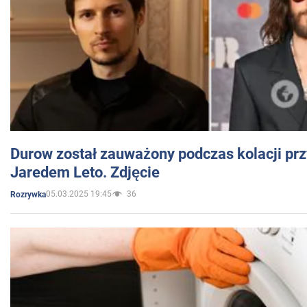
Durow został zauważony podczas kolacji prz
Jaredem Leto. Zdjęcie
05.03.2025 19:45
36
Rozrywka