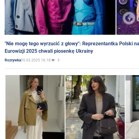
"Nie mogę tego wyrzucić z głowy": Reprezentantka Polski n
Eurowizji 2025 chwali piosenkę Ukrainy
05.03.2025 16:18
3
Rozrywka