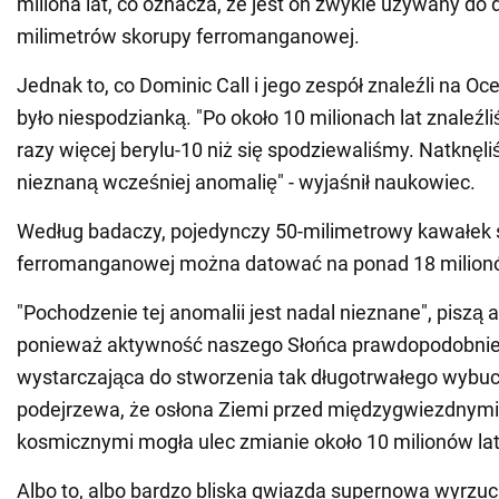
miliona lat, co oznacza, że jest on zwykle używany do
milimetrów skorupy ferromanganowej.
Jednak to, co Dominic Call i jego zespół znaleźli na O
było niespodzianką. "Po około 10 milionach lat znaleź
razy więcej berylu-10 niż się spodziewaliśmy. Natknęli
nieznaną wcześniej anomalię" - wyjaśnił naukowiec.
Według badaczy, pojedynczy 50-milimetrowy kawałek 
ferromanganowej można datować na ponad 18 milionó
"Pochodzenie tej anomalii jest nadal nieznane", piszą 
ponieważ aktywność naszego Słońca prawdopodobnie 
wystarczająca do stworzenia tak długotrwałego wybuc
podejrzewa, że osłona Ziemi przed międzygwiezdnym
kosmicznymi mogła ulec zmianie około 10 milionów la
Albo to, albo bardzo bliska gwiazda supernowa wyrzuc