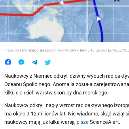
Wojna na Ukrainie
Świat
Jedzenie
Próbki dna morskiego, na których wykryto błyski berylu-10. Źródło: Esri/GEBC
Naukowcy z Niemiec odkryli dziwny wybuch radioakty
Oceanu Spokojnego. Anomalia została zarejestrowana
kilku cienkich warstw skorupy dna morskiego.
Naukowcy odkryli nagły wzrost radioaktywnego izotopu
ma około 9-12 milionów lat. Nie wiadomo, skąd wziął si
naukowcy mają już kilka wersji,
pisze
ScienceAlert.