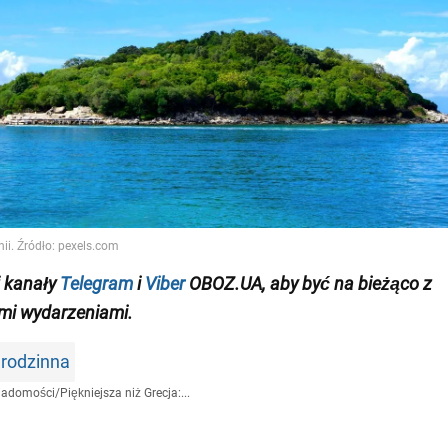
j
kanały
Telegram
i
Viber
OBOZ.UA
, aby być na bieżąco z
mi wydarzeniami.
 rodzinna
iadomości
/
Piękniejsza niż Grecja:...