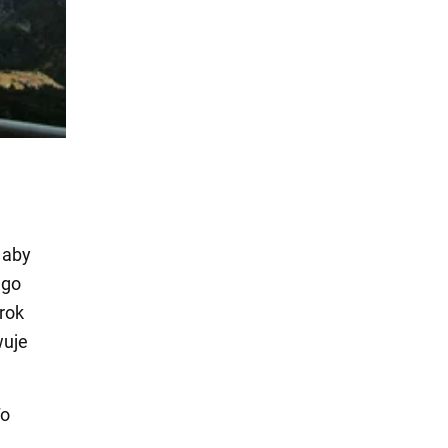
 aby
ego
 rok
wuje
To