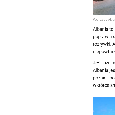
Albania to 
poprawia s
rozrywki. 
niepowtar
Jeśli szuk
Albania je
później, p
wkrótce zm