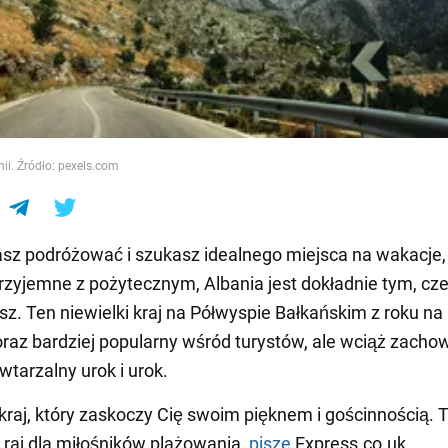
e
ii. Źródło: pexels.com
asz podróżować i szukasz idealnego miejsca na wakacje,
rzyjemne z pożytecznym, Albania jest dokładnie tym, cz
sz. Ten niewielki kraj na Półwyspie Bałkańskim z roku na
coraz bardziej popularny wśród turystów, ale wciąż zacho
wtarzalny urok i urok.
 kraj, który zaskoczy Cię swoim pięknem i gościnnością. 
raj dla miłośników plażowania,
pisze
Express.co.uk.