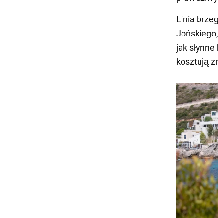
Linia brze
Jońskiego,
jak słynne
kosztują z