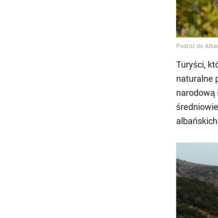
Turyści, kt
naturalne 
narodową i
średniowie
albańskich