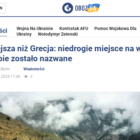
N
Wojna Na Ukrainie
Kontratak AFU
Pomoc Wojskowa Dla
ści
Ukrainy
Wołodymyr Zełenski
jsza niż Grecja: niedrogie miejsce na 
pie zostało nazwane
ka
 Bylim
Wiadomości
.2024 17:40
3
eństwo
a Ukrainie