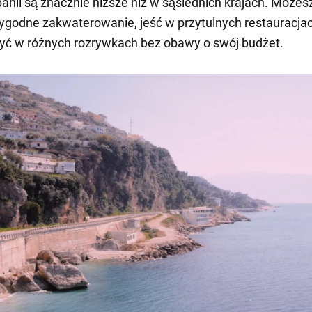
anii są znacznie niższe niż w sąsiednich krajach. Możes
godne zakwaterowanie, jeść w przytulnych restauracjac
yć w różnych rozrywkach bez obawy o swój budżet.