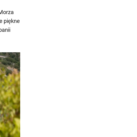
 Morza
ie piękne
banii