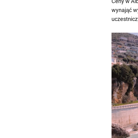
Ceny w Alb
wynająć wy
uczestnicz