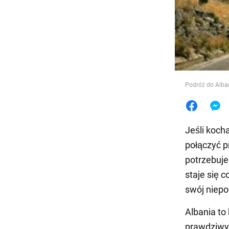
Jedzeni
Podróż do Alban
Jeśli koch
połączyć p
potrzebuje
staje się 
swój niepo
Albania to
prawdziwy 