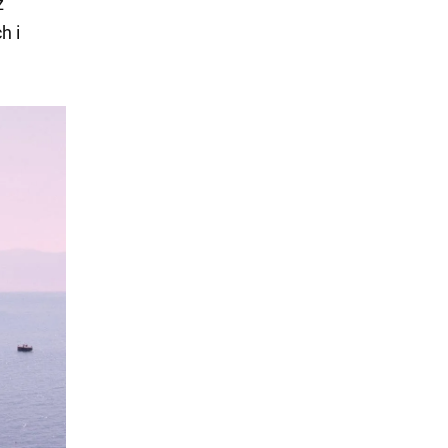
z
h i