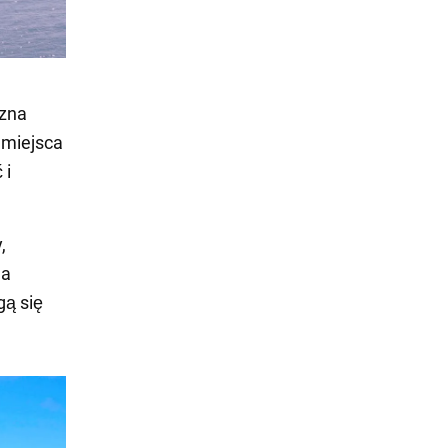
czna
 miejsca
 i
,
na
gą się