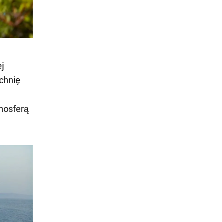
ej
chnię
tmosferą