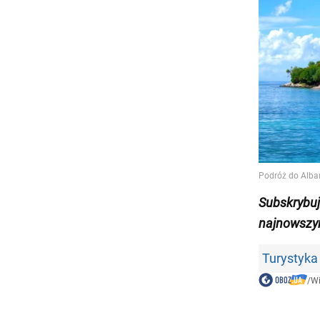
Subskrybu
najnowszy
Turystyka
/
W