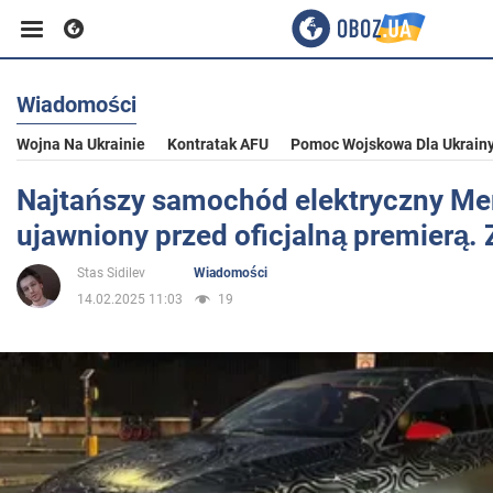
Wiadomości
Biznes
Wojna Na Ukrainie
Kontratak AFU
Pomoc Wojskowa Dla Ukrain
Sport
Najtańszy samochód elektryczny Me
ujawniony przed oficjalną premierą. 
Rozrywka
Stas Sidilev
Wiadomości
14.02.2025 11:03
19
Życie
Polityka
Społeczeństwo