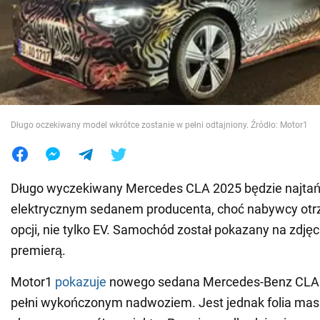
Wojna na Ukrainie
Świat
Jedzenie
Długo oczekiwany model wkrótce zostanie w pełni odtajniony. Źródło: Motor1
Długo wyczekiwany Mercedes CLA 2025 będzie najta
elektrycznym sedanem producenta, choć nabywcy otr
opcji, nie tylko EV. Samochód został pokazany na zdjęci
premierą.
Motor1
pokazuje
nowego sedana Mercedes-Benz CLA 3
pełni wykończonym nadwoziem. Jest jednak folia mask