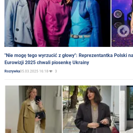
"Nie mogę tego wyrzucić z głowy": Reprezentantka Polski n
Eurowizji 2025 chwali piosenkę Ukrainy
05.03.2025 16:18
3
Rozrywka