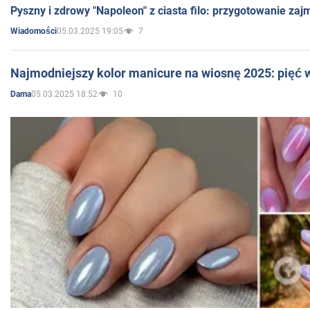
Pyszny i zdrowy "Napoleon" z ciasta filo: przygotowanie zaj
05.03.2025 19:05
7
Wiadomości
Najmodniejszy kolor manicure na wiosnę 2025: pięć
05.03.2025 18:52
10
Dama