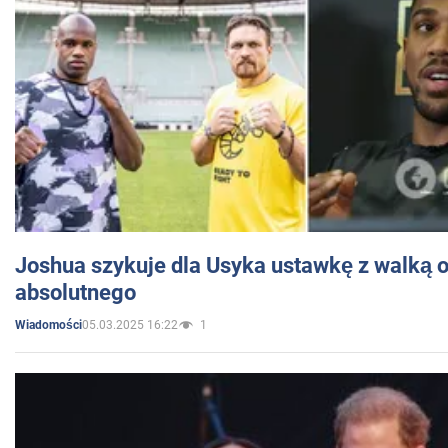
Joshua szykuje dla Usyka ustawkę z walką o 
absolutnego
05.03.2025 16:22
1
Wiadomości