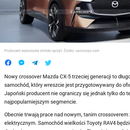
Wojna na Ukrainie
Świat
Jedzenie
Producent wykorzysta chiński sprzęt. Źródło: carscoops.com
Nowy crossover Mazda CX-5 trzeciej generacji to dłu
samochód, który wreszcie jest przygotowywany do ofic
Japoński producent nie ograniczy się jednak tylko do 
najpopularniejszym segmencie.
Obecnie trwają prace nad nowym, tanim crossoverem
elektrycznym. Samochód wielkości Toyoty RAV4 będzi