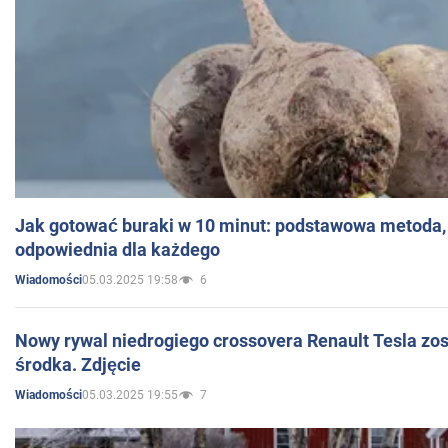
Jak gotować buraki w 10 minut: podstawowa metoda, 
odpowiednia dla każdego
05.03.2025 19:58
6
Wiadomości
Nowy rywal niedrogiego crossovera Renault Tesla zo
środka. Zdjęcie
05.03.2025 19:55
7
Wiadomości