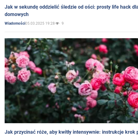
Jak w sekundę oddzielić śledzie od ości: prosty life hack d
domowych
05.03.2025 19:28
9
Wiadomości
Jak przycinać róże, aby kwitły intensywnie: instrukcje krok