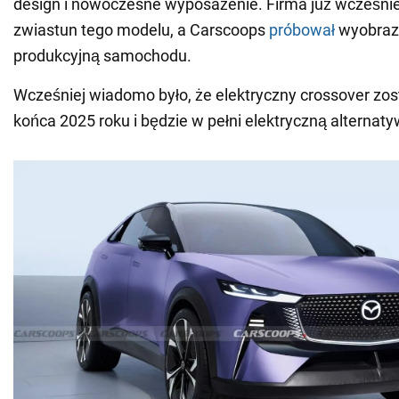
design i nowoczesne wyposażenie. Firma już wcześnie
zwiastun tego modelu, a Carscoops
próbował
wyobrazi
produkcyjną samochodu.
Wcześniej wiadomo było, że elektryczny crossover zos
końca 2025 roku i będzie w pełni elektryczną alternaty