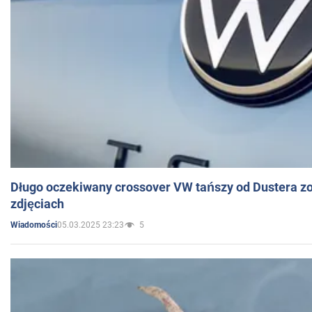
Długo oczekiwany crossover VW tańszy od Dustera zo
zdjęciach
05.03.2025 23:23
5
Wiadomości