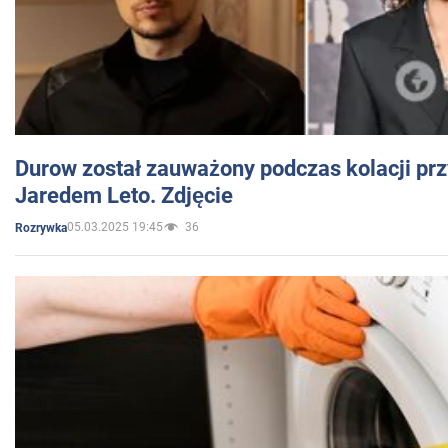
Durow został zauważony podczas kolacji prz
Jaredem Leto. Zdjęcie
05.03.2025 19:45
36
Rozrywka