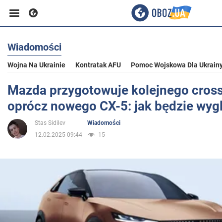
Wiadomości
Biznes
Wojna Na Ukrainie
Kontratak AFU
Pomoc Wojskowa Dla Ukrain
Sport
Mazda przygotowuje kolejnego cros
oprócz nowego CX-5: jak będzie wyg
Rozrywka
Stas Sidilev
Wiadomości
12.02.2025 09:44
15
Życie
Polityka
Społeczeństwo