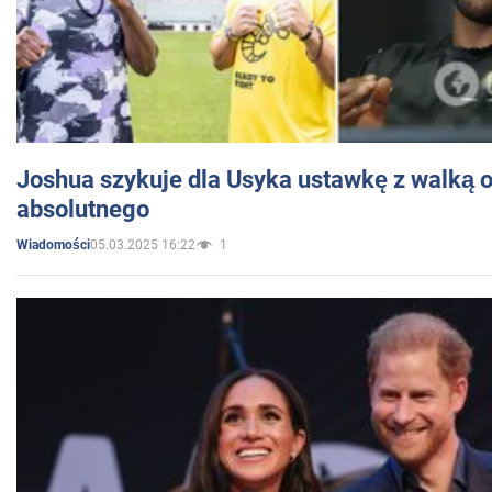
Joshua szykuje dla Usyka ustawkę z walką o 
absolutnego
05.03.2025 16:22
1
Wiadomości