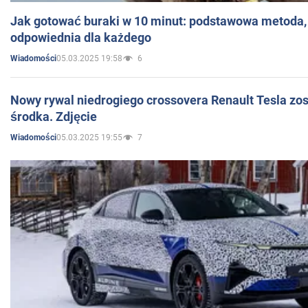
Jak gotować buraki w 10 minut: podstawowa metoda, 
odpowiednia dla każdego
05.03.2025 19:58
6
Wiadomości
Nowy rywal niedrogiego crossovera Renault Tesla zo
środka. Zdjęcie
05.03.2025 19:55
7
Wiadomości