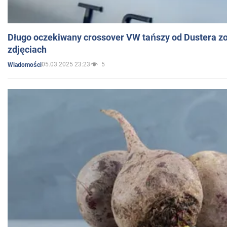
Długo oczekiwany crossover VW tańszy od Dustera zo
zdjęciach
05.03.2025 23:23
5
Wiadomości