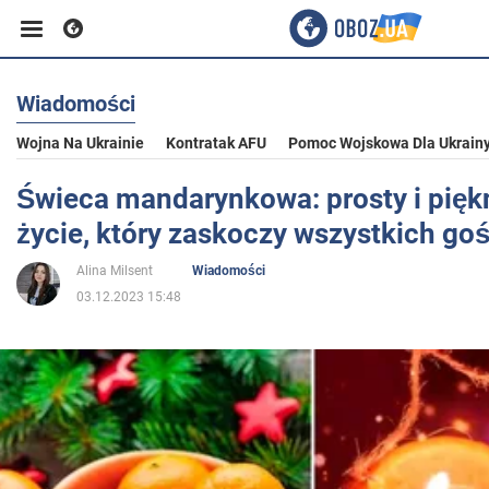
Wiadomości
Biznes
Wojna Na Ukrainie
Kontratak AFU
Pomoc Wojskowa Dla Ukrain
Sport
Świeca mandarynkowa: prosty i pięk
życie, który zaskoczy wszystkich go
Rozrywka
Alina Milsent
Wiadomości
03.12.2023 15:48
Życie
Polityka
Społeczeństwo