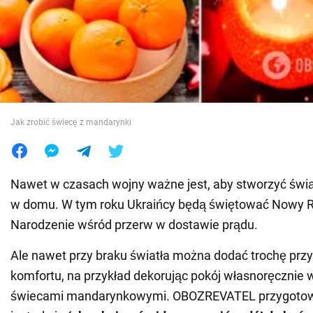
Wojna na Ukrainie
Świat
Jedzenie
Jak zrobić świecę z mandarynki
Nawet w czasach wojny ważne jest, aby stworzyć świ
w domu. W tym roku Ukraińcy będą świętować Nowy R
Narodzenie wśród przerw w dostawie prądu.
Ale nawet przy braku światła można dodać trochę przyt
komfortu, na przykład dekorując pokój własnoręcznie
świecami mandarynkowymi. OBOZREVATEL przygotow