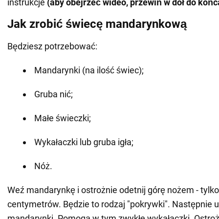
instrukcje
(aby obejrzeć wideo, przewiń w dół do koń
Jak zrobić świecę mandarynkową
Będziesz potrzebować:
Mandarynki (na ilość świec);
Gruba nić;
Małe świeczki;
Wykałaczki lub gruba igła;
Nóż.
Weź mandarynkę i ostrożnie odetnij górę nożem - tylko 
centymetrów. Będzie to rodzaj "pokrywki". Następnie 
mandarynki. Pomogą w tym zwykłe wykałaczki. Ostroż