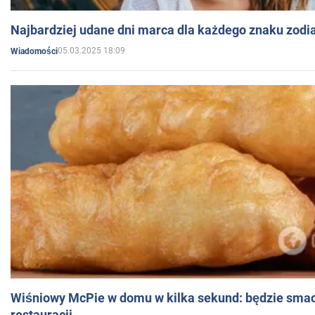
Najbardziej udane dni marca dla każdego znaku zodi
05.03.2025 18:09
Wiadomości
Wiśniowy McPie w domu w kilka sekund: będzie smac
restauracji