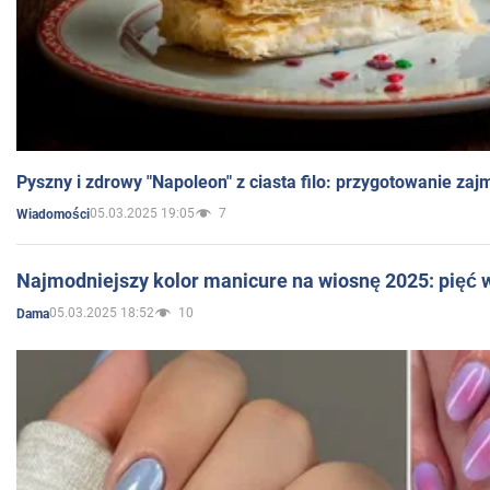
Pyszny i zdrowy "Napoleon" z ciasta filo: przygotowanie zaj
05.03.2025 19:05
7
Wiadomości
Najmodniejszy kolor manicure na wiosnę 2025: pięć
05.03.2025 18:52
10
Dama