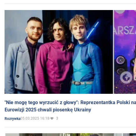
"Nie mogę tego wyrzucić z głowy": Reprezentantka Polski n
Eurowizji 2025 chwali piosenkę Ukrainy
05.03.2025 16:18
3
Rozrywka