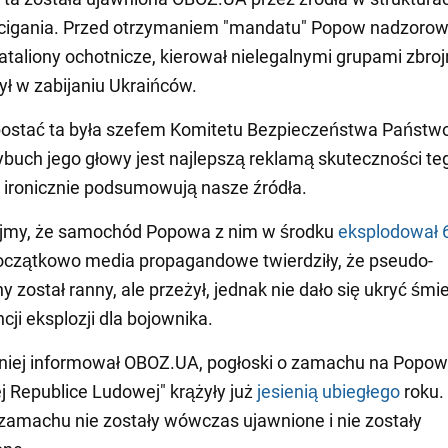
cigania. Przed otrzymaniem "mandatu" Popow nadzorowa
bataliony ochotnicze, kierował nielegalnymi grupami zbroj
ył w zabijaniu Ukraińców.
postać ta była szefem Komitetu Bezpieczeństwa Państw
buch jego głowy jest najlepszą reklamą skuteczności te
- ironicznie podsumowują nasze źródła.
jmy, że samochód Popowa z nim w środku
eksplodował 
oczątkowo media propagandowe twierdziły, że pseudo-
 został ranny, ale przeżył, jednak nie dało się ukryć śmi
ji eksplozji dla bojownika.
niej informował OBOZ.UA, pogłoski o zamachu na Popo
j Republice Ludowej" krążyły już
jesienią ubiegłego
roku.
zamachu nie zostały wówczas ujawnione i nie zostały