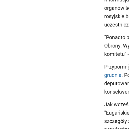
organów ś
rosyjskie 
uczestnicz
"Ponadto 
Obrony. Wy
komitetu" 
Przypomni
grudnia
. P
deputowany
konsekwenc
Jak wcześ
"Ługańskie
szczegóły 