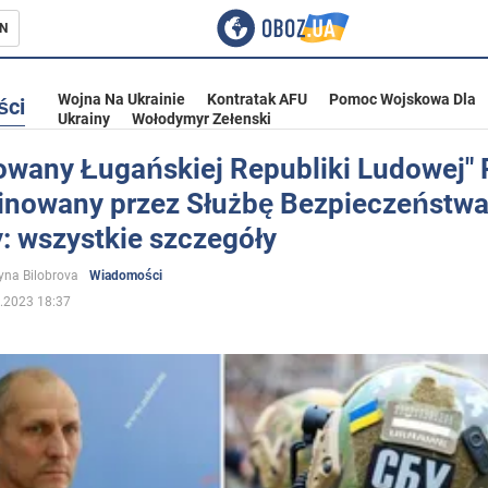
N
Wojna Na Ukrainie
Kontratak AFU
Pomoc Wojskowa Dla
ści
Ukrainy
Wołodymyr Zełenski
owany Ługańskiej Republiki Ludowej"
inowany przez Służbę Bezpieczeństw
ka
: wszystkie szczegóły
yna Bilobrova
Wiadomości
.2023 18:37
eństwo
a Ukrainie