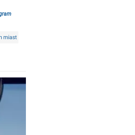
egram
h miast