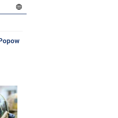
 Popow
a