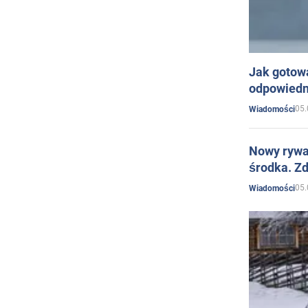
Jak gotow
odpowiedn
05.
Wiadomości
Nowy rywal
środka. Zd
05.
Wiadomości