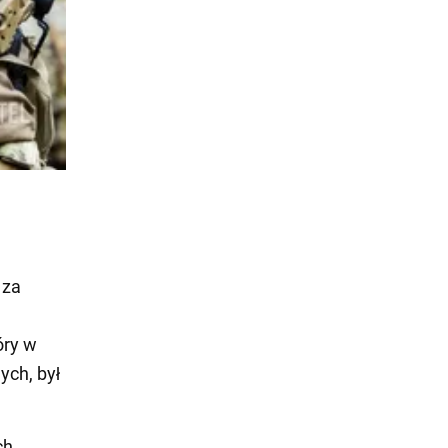
 za
óry w
ych, był
ch