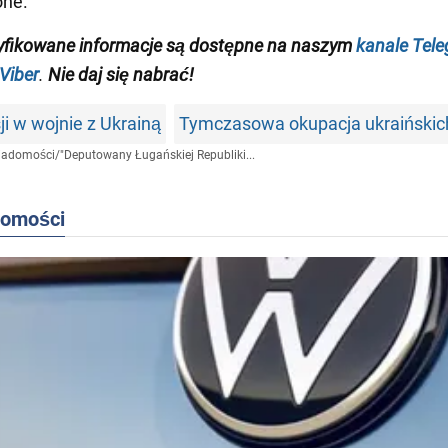
one.
yfikowane informacje są dostępne na naszym
kanale Tel
Viber
.
Nie daj się nabrać!
ji w wojnie z Ukrainą
Tymczasowa okupacja ukraińskic
iadomości
/
"Deputowany Ługańskiej Republiki...
domości