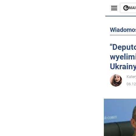
MAI
Biznes
Wiadomo
Sport
"Deput
wyelim
Rozryw
Ukrainy
Życie
Kater
06.12
Polityka
Społecz
Wojna n
Świat