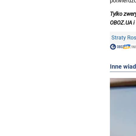
potwierdz
Tylko zwer
OBOZ.UA i
Straty Ros
/
W
Inne wia