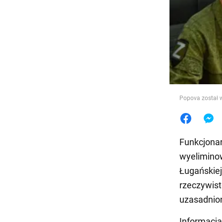
Jedzeni
Popova został w
Funkcjonar
wyelimino
Ługańskiej
rzeczywist
uzasadnio
Informacja