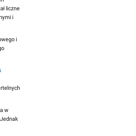
ł liczne
nymi i
owego i
go
6
ertelnych
wa w
 Jednak