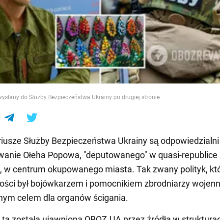
e
ysłany do Służby Bezpieczeństwa Ukrainy po drugiej stronie
iusze Służby Bezpieczeństwa Ukrainy są odpowiedzialni
wanie Ołeha Popowa, "deputowanego" w quasi-republice
, w centrum okupowanego miasta. Tak zwany polityk, kt
ości był bojówkarzem i pomocnikiem zbrodniarzy wojenn
nym celem dla organów ścigania.
 ta została ujawniona OBOZ.UA przez źródła w struktura