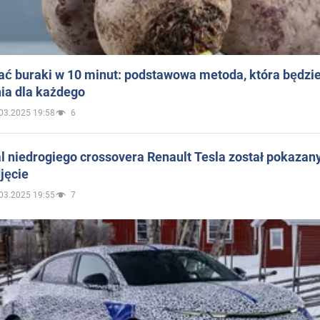
ać buraki w 10 minut: podstawowa metoda, która będzi
ia dla każdego
03.2025 19:58
6
 niedrogiego crossovera Renault Tesla został pokazan
jęcie
03.2025 19:55
7