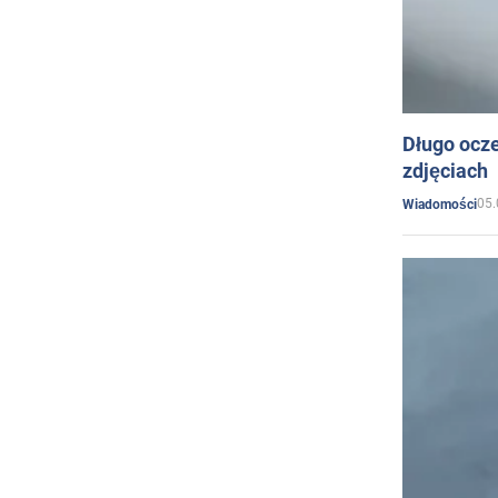
Długo ocz
zdjęciach
05.
Wiadomości