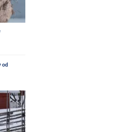
e
y od