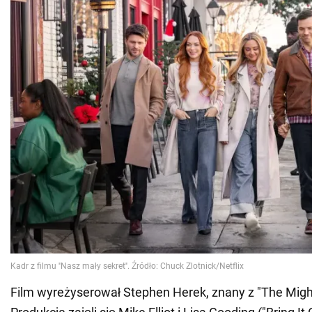
Film wyreżyserował Stephen Herek, znany z "The Migh