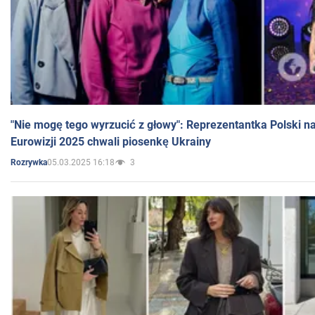
"Nie mogę tego wyrzucić z głowy": Reprezentantka Polski n
Eurowizji 2025 chwali piosenkę Ukrainy
05.03.2025 16:18
3
Rozrywka