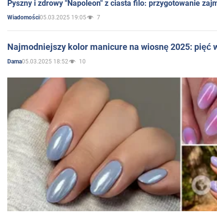
Pyszny i zdrowy "Napoleon" z ciasta filo: przygotowanie zaj
05.03.2025 19:05
7
Wiadomości
Najmodniejszy kolor manicure na wiosnę 2025: pięć
05.03.2025 18:52
10
Dama