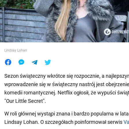
Wojna na Ukrainie
Świat
Jedzenie
Lindsay Lohan
Sezon świąteczny wkrótce się rozpocznie, a najleps
wprowadzenie się w świąteczny nastrój jest obejrzenie
komedii romantycznej. Netflix ogłosił, że wypuści św
"Our Little Secret".
W roli głównej wystąpi znana i bardzo popularna w lat
Lindsay Lohan. O szczegółach poinformował serwis
Va