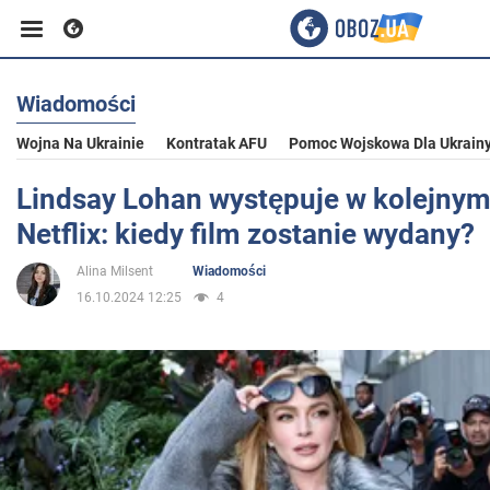
Wiadomości
Biznes
Wojna Na Ukrainie
Kontratak AFU
Pomoc Wojskowa Dla Ukrain
Sport
Lindsay Lohan występuje w kolejny
Netflix: kiedy film zostanie wydany?
Rozrywka
Alina Milsent
Wiadomości
16.10.2024 12:25
4
Życie
Polityka
Społeczeństwo