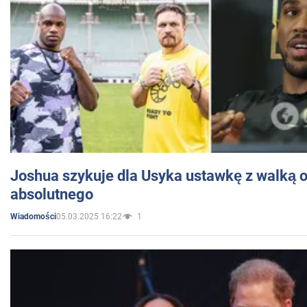
Joshua szykuje dla Usyka ustawkę z walką o 
absolutnego
05.03.2025 16:22
1
Wiadomości