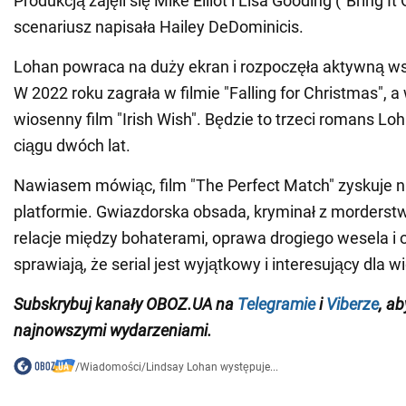
Produkcją zajęli się Mike Elliot i Lisa Gooding ("Bring It On
scenariusz napisała Hailey DeDominicis.
Lohan powraca na duży ekran i rozpoczęła aktywną wsp
W 2022 roku zagrała w filmie "Falling for Christmas", 
wiosenny film "Irish Wish". Będzie to trzeci romans Lo
ciągu dwóch lat.
Nawiasem mówiąc, film "The Perfect Match" zyskuje n
platformie. Gwiazdorska obsada, kryminał z morderst
relacje między bohaterami, oprawa drogiego wesela i
sprawiają, że serial jest wyjątkowy i interesujący dla w
Subskrybuj kanały OBOZ.UA na
Telegramie
i
Viberze
, a
najnowszymi wydarzeniami.
/
Wiadomości
/
Lindsay Lohan występuje...