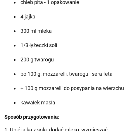
chleb pita - 1 opakowanie
4 jajka
300 ml mleka
1/3 łyżeczki soli
200 g twarogu
po 100 g: mozzarelli, twarogu i sera feta
+ 100 g mozzarelli do posypania na wierzchu
kawałek masła
Sposób przygotowania:
1. Ubić jajka z solą, dodać mleko, wymieszać.