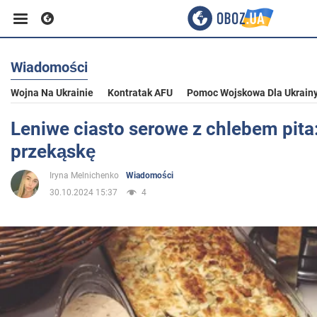
Wiadomości
Biznes
Wojna Na Ukrainie
Kontratak AFU
Pomoc Wojskowa Dla Ukrain
Sport
Leniwe ciasto serowe z chlebem pita:
przekąskę
Rozrywka
Iryna Melnichenko
Wiadomości
30.10.2024 15:37
4
Życie
Polityka
Społeczeństwo