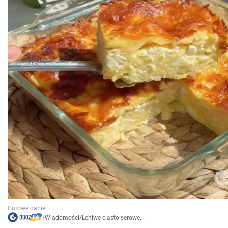
/
Wiadomości
/
Leniwe ciasto serowe...