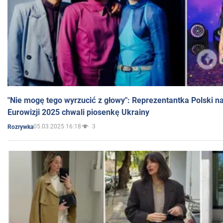
"Nie mogę tego wyrzucić z głowy": Reprezentantka Polski n
Eurowizji 2025 chwali piosenkę Ukrainy
05.03.2025 16:18
3
Rozrywka