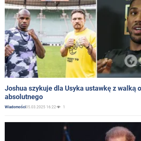
Joshua szykuje dla Usyka ustawkę z walką o 
absolutnego
05.03.2025 16:22
1
Wiadomości