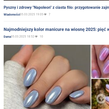
Pyszny i zdrowy "Napoleon" z ciasta filo: przygotowanie zaj
05.03.2025 19:05
7
Wiadomości
Najmodniejszy kolor manicure na wiosnę 2025: pięć
05.03.2025 18:52
10
Dama