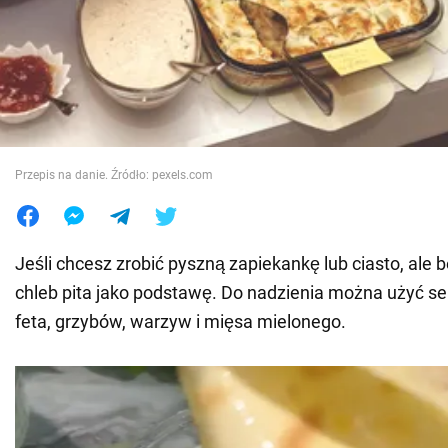
Wojna na Ukrainie
Świat
Jedzenie
Przepis na danie. Źródło: pexels.com
Jeśli chcesz zrobić pyszną zapiekankę lub ciasto, ale b
chleb pita jako podstawę. Do nadzienia można użyć se
feta, grzybów, warzyw i mięsa mielonego.