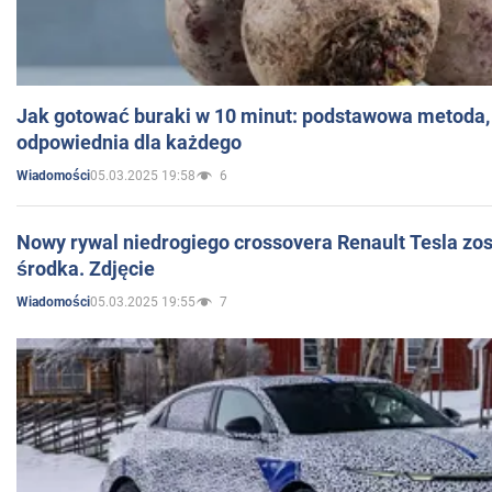
Jak gotować buraki w 10 minut: podstawowa metoda, 
odpowiednia dla każdego
05.03.2025 19:58
6
Wiadomości
Nowy rywal niedrogiego crossovera Renault Tesla zo
środka. Zdjęcie
05.03.2025 19:55
7
Wiadomości