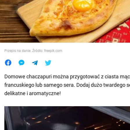
Wojna na Ukrainie
Świat
Jedzenie
Przepis na danie. Źródło: freepik.com
Domowe chaczapuri można przygotować z ciasta mąc
francuskiego lub samego sera. Dodaj dużo twardego se
delikatne i aromatyczne!