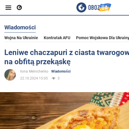
Wiadomości
Biznes
Wojna Na Ukrainie
Kontratak AFU
Pomoc Wojskowa Dla Ukrain
Sport
Leniwe chaczapuri z ciasta twarogow
na obfitą przekąskę
Rozrywka
Iryna Melnichenko
Wiadomości
22.10.2024 15:05
3
Życie
Polityka
Społeczeństwo