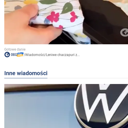
/
Wiadomości
/
Leniwe chaczapuri z...
Inne wiadomości