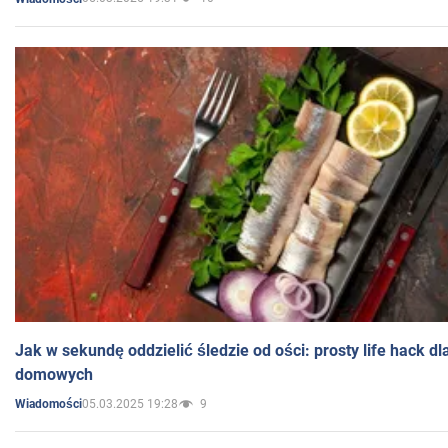
Jak w sekundę oddzielić śledzie od ości: prosty life hack d
domowych
05.03.2025 19:28
9
Wiadomości