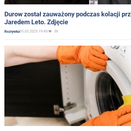
Durow został zauważony podczas kolacji prz
Jaredem Leto. Zdjęcie
05.03.2025 19:45
36
Rozrywka