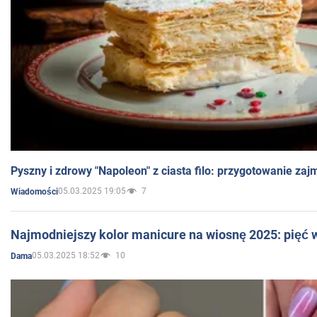
Pyszny i zdrowy "Napoleon" z ciasta filo: przygotowanie zaj
05.03.2025 19:05
7
Wiadomości
Najmodniejszy kolor manicure na wiosnę 2025: pięć
05.03.2025 18:52
10
Dama