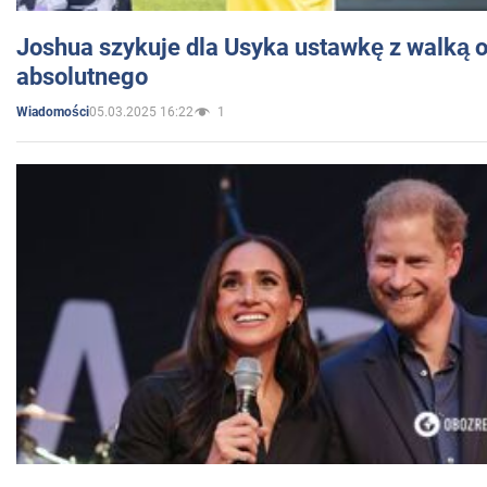
Joshua szykuje dla Usyka ustawkę z walką o 
absolutnego
05.03.2025 16:22
1
Wiadomości