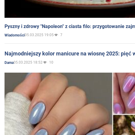
Pyszny i zdrowy "Napoleon" z ciasta filo: przygotowanie zaj
05.03.2025 19:05
7
Wiadomości
Najmodniejszy kolor manicure na wiosnę 2025: pięć
05.03.2025 18:52
10
Dama