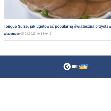
Tongue Sülze: jak ugotować popularną świąteczną przysta
05.03.2025 16:14
2
Wiadomości