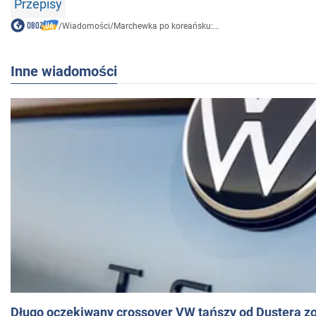
Przepisy
/
Wiadomości
/
Marchewka po koreańsku:...
Inne wiadomości
Długo oczekiwany crossover VW tańszy od Dustera zo