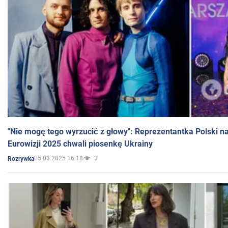
"Nie mogę tego wyrzucić z głowy": Reprezentantka Polski n
Eurowizji 2025 chwali piosenkę Ukrainy
05.03.2025 16:18
3
Rozrywka