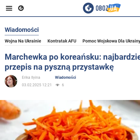
Wiadomości
Biznes
Wojna Na Ukrainie
Kontratak AFU
Pomoc Wojskowa Dla Ukrain
Sport
Marchewka po koreańsku: najbardzi
przepis na pyszną przystawkę
Rozrywka
Erika Ilyina
Wiadomości
03.02.2025 12:21
6
Życie
Polityka
Społeczeństwo