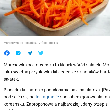
Wojna na Ukrainie
Świat
Jedzenie
Marchewka po koreańsku. Źródło: freepik
Marchewka po koreańsku to klasyk wśród sałatek. Mo
jako świetna przystawka lub jeden ze składników bardz
sałatek.
Blogerka kulinarna o pseudonimie pavlina filatova [Paw
podzieliła się na
Instagramie
sposobem gotowania ma
koreańsku. Zaproponowała najbardziej udany przepis, 