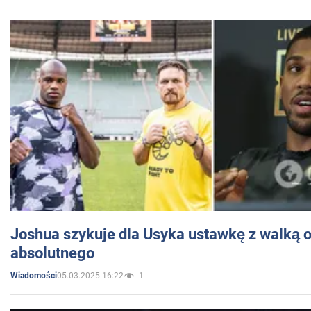
Joshua szykuje dla Usyka ustawkę z walką o 
absolutnego
05.03.2025 16:22
1
Wiadomości