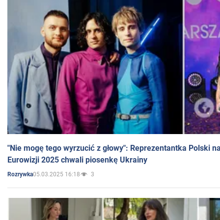
"Nie mogę tego wyrzucić z głowy": Reprezentantka Polski n
Eurowizji 2025 chwali piosenkę Ukrainy
05.03.2025 16:18
3
Rozrywka