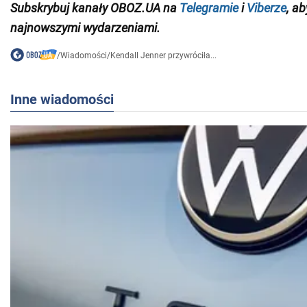
Subskrybuj kanały OBOZ.UA na
Telegramie
i
Viberze
, a
najnowszymi wydarzeniami.
/
Wiadomości
/
Kendall Jenner przywróciła...
Inne wiadomości