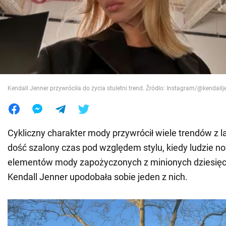
Wojna na Ukrainie
Świat
Jedzenie
Kendall Jenner przywróciła do życia stuletni trend. Źródło: Instagram/@kendallj
Cykliczny charakter mody przywrócił wiele trendów z la
dość szalony czas pod względem stylu, kiedy ludzie no
elementów mody zapożyczonych z minionych dziesięci
Kendall Jenner upodobała sobie jeden z nich.