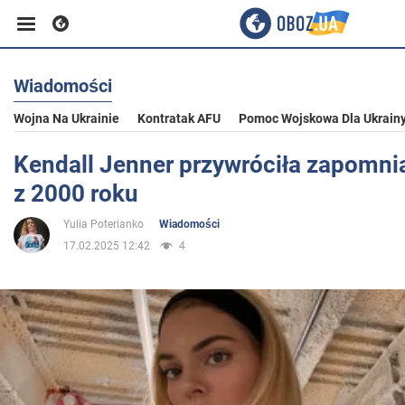
Wiadomości
Biznes
Wojna Na Ukrainie
Kontratak AFU
Pomoc Wojskowa Dla Ukrain
Sport
Kendall Jenner przywróciła zapomni
z 2000 roku
Rozrywka
Yulia Poterianko
Wiadomości
17.02.2025 12:42
4
Życie
Polityka
Społeczeństwo