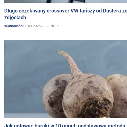
Długo oczekiwany crossover VW tańszy od Dustera zo
zdjęciach
05.03.2025 23:23
5
Wiadomości
Jak gotować buraki w 10 minut: podstawowa metoda, 