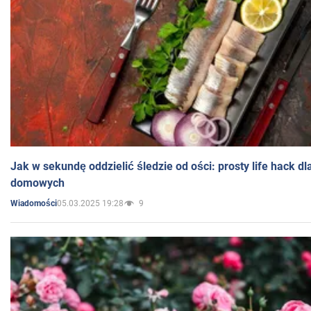
Jak w sekundę oddzielić śledzie od ości: prosty life hack d
domowych
05.03.2025 19:28
9
Wiadomości