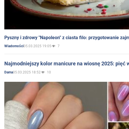
Pyszny i zdrowy "Napoleon" z ciasta filo: przygotowanie zaj
05.03.2025 19:05
7
Wiadomości
Najmodniejszy kolor manicure na wiosnę 2025: pięć
05.03.2025 18:52
10
Dama