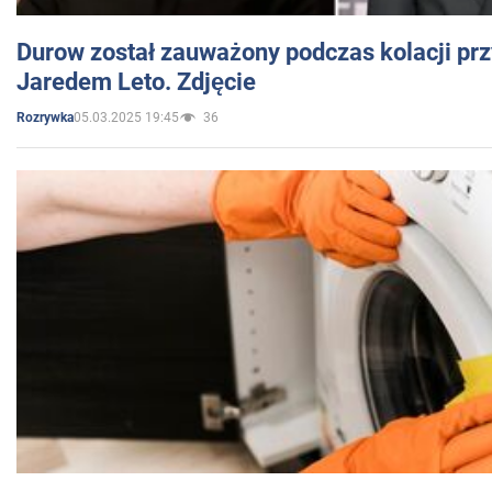
Durow został zauważony podczas kolacji prz
Jaredem Leto. Zdjęcie
05.03.2025 19:45
36
Rozrywka