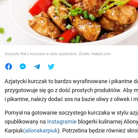
Wojna na Ukrainie
Świat
Jedzenie
Soczysty filet z kurczaka w stylu azjatyckim. Źródło: freepik.com
Azjatycki kurczak to bardzo wyrafinowane i pikantne 
przygotowuje się go z dość prostych produktów. Aby m
i pikantne, należy dodać sos na bazie oliwy z oliwek i 
Pomysł na gotowanie soczystego kurczaka w stylu azj
opublikowany na
Instagramie
blogerki kulinarnej Alion
Karpiuk
(alionakarpiuk
). Potrzebna będzie również skro