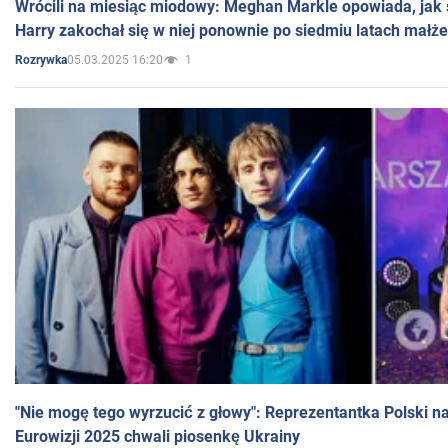
Wrócili na miesiąc miodowy: Meghan Markle opowiada, jak s
Harry zakochał się w niej ponownie po siedmiu latach małż
05.03.2025 16:20
1
Rozrywka
"Nie mogę tego wyrzucić z głowy": Reprezentantka Polski n
Eurowizji 2025 chwali piosenkę Ukrainy