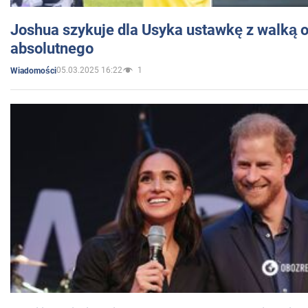
Joshua szykuje dla Usyka ustawkę z walką o 
absolutnego
05.03.2025 16:22
1
Wiadomości