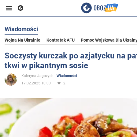
Wiadomości
Biznes
Wojna Na Ukrainie
Kontratak AFU
Pomoc Wojskowa Dla Ukrain
Sport
Soczysty kurczak po azjatycku na pat
tkwi w pikantnym sosie
Rozrywka
Kateryna Jagovych
Wiadomości
17.02.2025 10:00
2
Życie
Polityka
Społeczeństwo