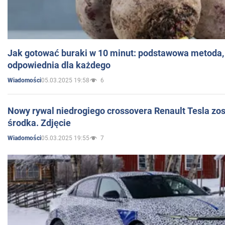
Jak gotować buraki w 10 minut: podstawowa metoda, 
odpowiednia dla każdego
05.03.2025 19:58
6
Wiadomości
Nowy rywal niedrogiego crossovera Renault Tesla zo
środka. Zdjęcie
05.03.2025 19:55
7
Wiadomości