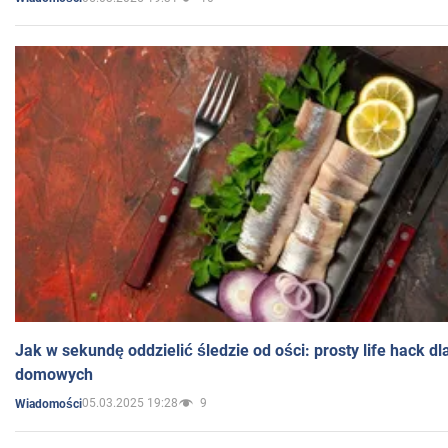
Jak w sekundę oddzielić śledzie od ości: prosty life hack d
domowych
05.03.2025 19:28
9
Wiadomości