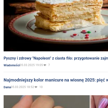
Pyszny i zdrowy "Napoleon" z ciasta filo: przygotowanie zaj
05.03.2025 19:05
7
Wiadomości
Najmodniejszy kolor manicure na wiosnę 2025: pięć
05.03.2025 18:52
10
Dama