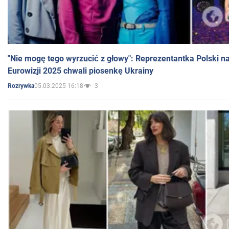
"Nie mogę tego wyrzucić z głowy": Reprezentantka Polski n
Eurowizji 2025 chwali piosenkę Ukrainy
05.03.2025 16:18
3
Rozrywka