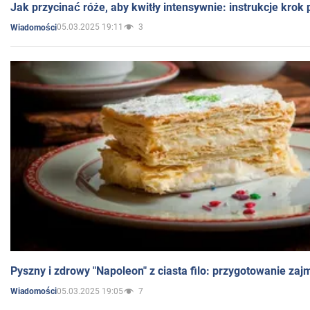
Jak przycinać róże, aby kwitły intensywnie: instrukcje krok
05.03.2025 19:11
3
Wiadomości
Pyszny i zdrowy "Napoleon" z ciasta filo: przygotowanie zaj
05.03.2025 19:05
7
Wiadomości