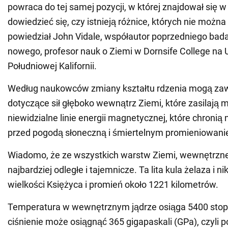
powraca do tej samej pozycji, w której znajdował się w
dowiedzieć się, czy istnieją różnice, których nie można 
powiedział John Vidale, współautor poprzedniego bada
nowego, profesor nauk o Ziemi w Dornsife College na 
Południowej Kalifornii.
Według naukowców zmiany kształtu rdzenia mogą za
dotyczące sił głęboko wewnątrz Ziemi, które zasilają 
niewidzialne linie energii magnetycznej, które chronią
przed pogodą słoneczną i śmiertelnym promieniowan
Wiadomo, że ze wszystkich warstw Ziemi, wewnętrzne 
najbardziej odległe i tajemnicze. Ta lita kula żelaza i n
wielkości Księżyca i promień około 1221 kilometrów.
Temperatura w wewnętrznym jądrze osiąga 5400 stopn
ciśnienie może osiągnąć 365 gigapaskali (GPa), czyli p