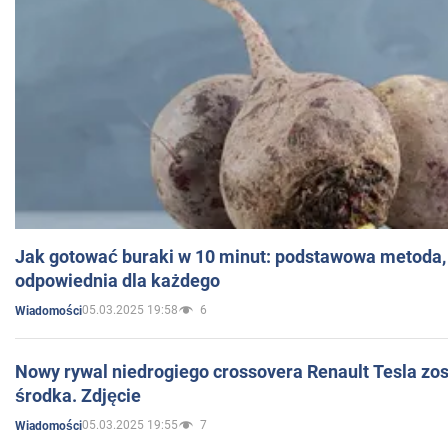
Jak gotować buraki w 10 minut: podstawowa metoda, 
odpowiednia dla każdego
05.03.2025 19:58
6
Wiadomości
Nowy rywal niedrogiego crossovera Renault Tesla zo
środka. Zdjęcie
05.03.2025 19:55
7
Wiadomości