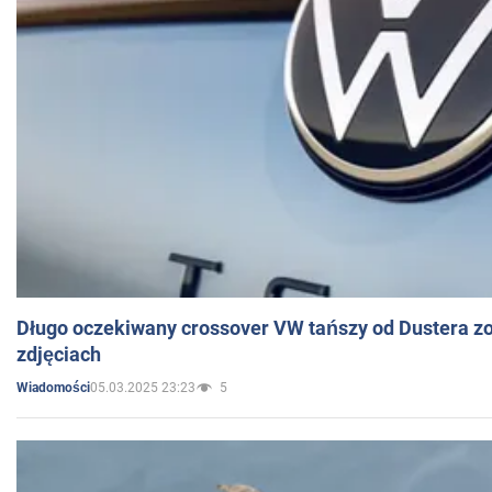
Długo oczekiwany crossover VW tańszy od Dustera zo
zdjęciach
05.03.2025 23:23
5
Wiadomości