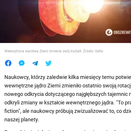
Wojna na Ukrainie
Świat
Jedzenie
Wewnętrzna warstwa Ziemi zmienia swój kształt. Źródło: Getty
Naukowcy, którzy zaledwie kilka miesięcy temu potwier
wewnętrzne jądro Ziemi zmieniło ostatnio swoją rotacj
nowego odkrycia dotyczącego najgłębszych tajemnic n
odkryli zmiany w kształcie wewnętrznego jądra. "To pr
fiction", ale naukowcy próbują zwizualizować to, co dz
naszej planety.