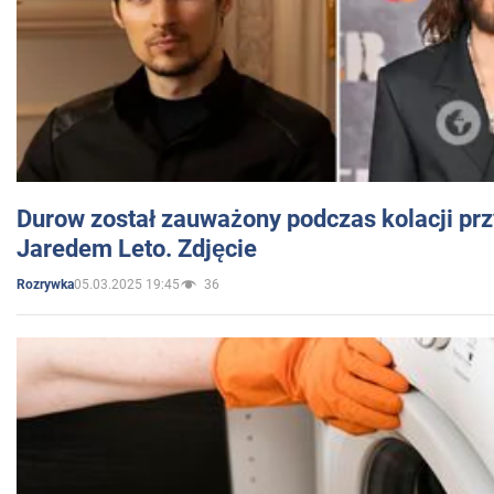
Durow został zauważony podczas kolacji prz
Jaredem Leto. Zdjęcie
05.03.2025 19:45
36
Rozrywka