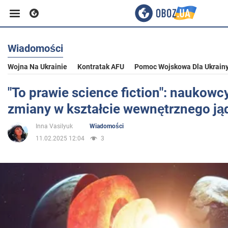
Wiadomości
Biznes
Wojna Na Ukrainie
Kontratak AFU
Pomoc Wojskowa Dla Ukrain
Sport
"To prawie science fiction": naukowc
zmiany w kształcie wewnętrznego ją
Rozrywka
Inna Vasilyuk
Wiadomości
11.02.2025 12:04
3
Życie
Polityka
Społeczeństwo