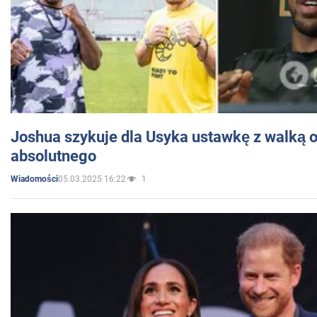
Joshua szykuje dla Usyka ustawkę z walką o 
absolutnego
05.03.2025 16:22
1
Wiadomości