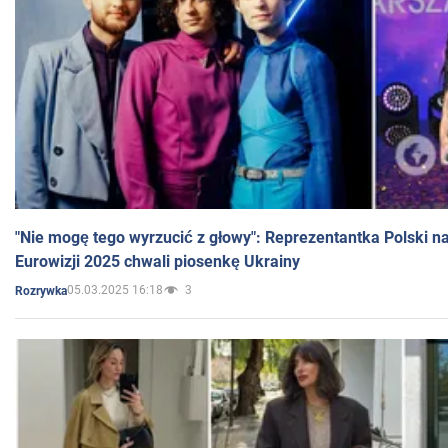
"Nie mogę tego wyrzucić z głowy": Reprezentantka Polski n
Eurowizji 2025 chwali piosenkę Ukrainy
05.03.2025 16:18
3
Rozrywka