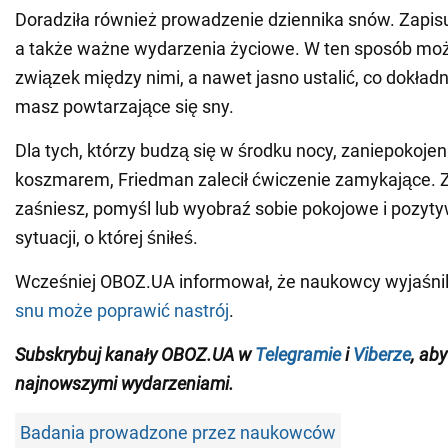
Doradziła również prowadzenie dziennika snów. Zapisu
a także ważne wydarzenia życiowe. W ten sposób mo
związek między nimi, a nawet jasno ustalić, co dokład
masz powtarzające się sny.
Dla tych, którzy budzą się w środku nocy, zaniepokojen
koszmarem, Friedman zalecił ćwiczenie zamykające.
zaśniesz, pomyśl lub wyobraź sobie pokojowe i pozyt
sytuacji, o której śniłeś.
Wcześniej OBOZ.UA informował, że naukowcy wyjaśnil
snu może poprawić nastrój
.
Subskrybuj kanały OBOZ.UA w
Telegramie
i
Viberze
, ab
najnowszymi wydarzeniami
.
Badania prowadzone przez naukowców