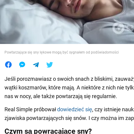
Wojna na Ukrainie
Świat
Jedzenie
Powtarzające się sny lękowe mogą być sygnałem od podświadomości
Jeśli porozmawiasz o swoich snach z bliskimi, zauważy
wątki koszmarów, które mają. A niektóre z nich nie ty
nas w nocy, ale także powtarzają się regularnie.
Real Simple próbował
dowiedzieć się
, czy istnieje na
zjawiska powtarzających się snów. I czy można im zap
Czym są powracające sny?