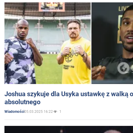
Joshua szykuje dla Usyka ustawkę z walką o 
absolutnego
05.03.2025 16:22
1
Wiadomości