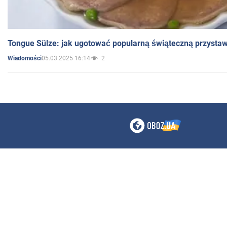
Tongue Sülze: jak ugotować popularną świąteczną przysta
05.03.2025 16:14
2
Wiadomości