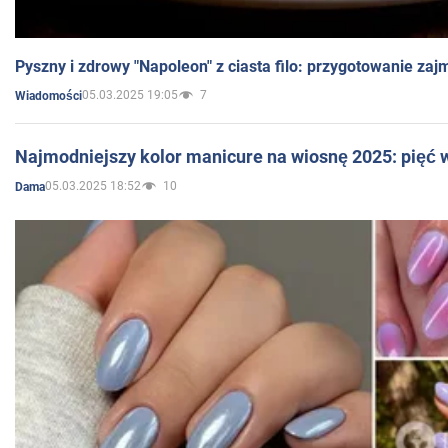
Pyszny i zdrowy "Napoleon" z ciasta filo: przygotowanie zaj
05.03.2025 19:05
7
Wiadomości
Najmodniejszy kolor manicure na wiosnę 2025: pięć
05.03.2025 18:52
10
Dama