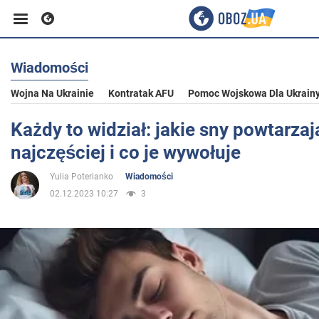
Wiadomości
Biznes
Wojna Na Ukrainie
Kontratak AFU
Pomoc Wojskowa Dla Ukrain
Sport
Każdy to widział: jakie sny powtarzaj
najczęściej i co je wywołuje
Rozrywka
Yulia Poterianko
Wiadomości
02.12.2023 10:27
3
Życie
Polityka
Społeczeństwo