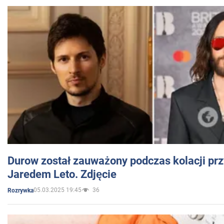
Durow został zauważony podczas kolacji prz
Jaredem Leto. Zdjęcie
05.03.2025 19:45
36
Rozrywka