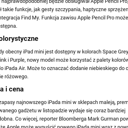
7 najprawdopodobniej będzie obsługiwał Apple Pencil Pro,
 takie funkcje, jak gesty szczypania, haptyczne sprzężen
integracja Find My. Funkcja zawisu Apple Pencil Pro moż
ostępna.
olorystyczne
y obecny iPad mini jest dostępny w kolorach Space Grey
 Pink i Purple, nowy model może korzystać z palety koloró
o iPada Air. Może to oznaczać dodanie niebieskiego do of
ie różowego.
a i cena
apasy najnowszego iPada mini w sklepach maleją, prem
wanego gadżetu w listopadzie wydaje się coraz bardziej
obna. Co więcej, reporter Bloomberga Mark Gurman pow
 że Apple może wypuścić nowego iPada mini wraz z now