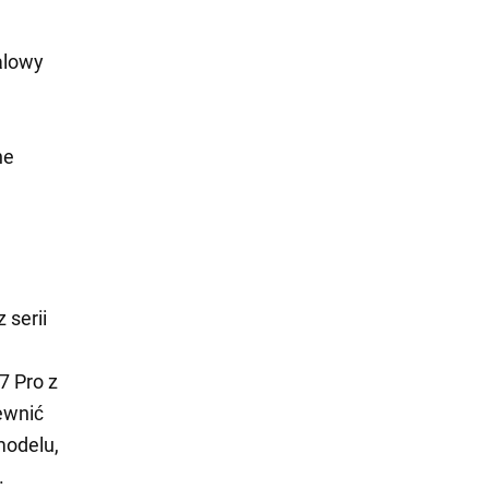
alowy
ne
 serii
7 Pro z
ewnić
modelu,
.