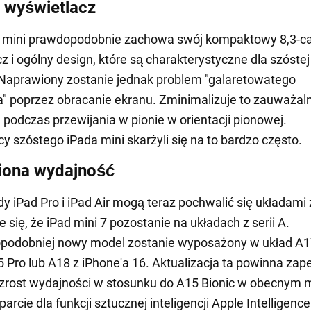
i wyświetlacz
 mini prawdopodobnie zachowa swój kompaktowy 8,3-c
z i ogólny design, które są charakterystyczne dla szóstej
 Naprawiony zostanie jednak problem "galaretowatego
a" poprzez obracanie ekranu. Zminimalizuje to zauważal
 podczas przewijania w pionie w orientacji pionowej.
y szóstego iPada mini skarżyli się na to bardzo często.
iona wydajność
y iPad Pro i iPad Air mogą teraz pochwalić się układami z
 się, że iPad mini 7 pozostanie na układach z serii A.
podobniej nowy model zostanie wyposażony w układ A1
5 Pro lub A18 z iPhone'a 16. Aktualizacja ta powinna zap
zrost wydajności w stosunku do A15 Bionic w obecnym 
arcie dla funkcji sztucznej inteligencji Apple Intelligence