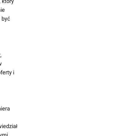
 który
ie
e być
,
w
erty i
iera
iedział
ymi