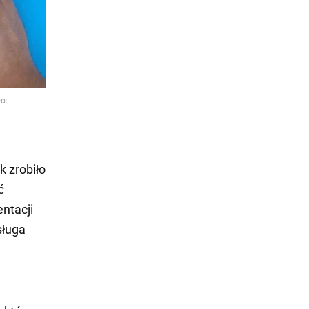
 zrobiło
ć
ntacji
sługa