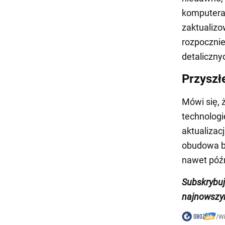
komputera
zaktualizo
rozpocznie
detaliczny
Przyszł
Mówi się, 
technologi
aktualizac
obudowa bę
nawet późn
Subskrybu
najnowszym
/
W