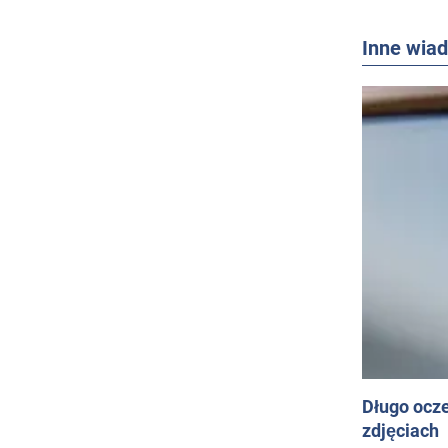
Inne wia
Długo ocz
zdjęciach