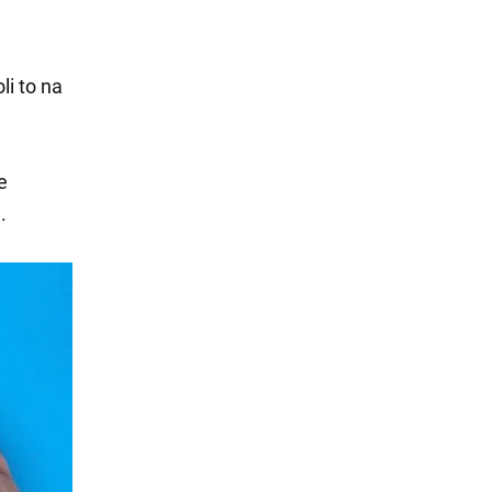
i to na
e
.