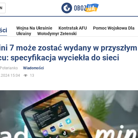
N
Wojna Na Ukrainie
Kontratak AFU
Pomoc Wojskowa Dla
ści
Ukrainy
Wołodymyr Zełenski
ini 7 może zostać wydany w przyszłym
u: specyfikacja wyciekła do sieci
ka
 Poterianko
Wiadomości
.2024 15:04
13
eństwo
a Ukrainie