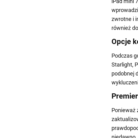
iPad mini 
wprowadził
zwrotne i 
również d
Opcje k
Podczas gd
Starlight,
podobnej d
wykluczen
Premier
Ponieważ z
zaktualizo
prawdopod
niedawno,