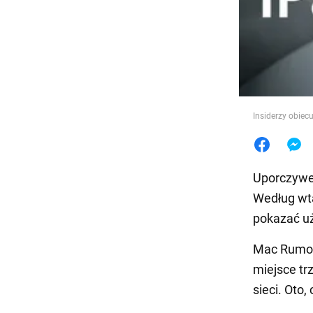
Jedzeni
Insiderzy obie
Uporczywe 
Według wt
pokazać uż
Mac Rumo
miejsce tr
sieci. Oto