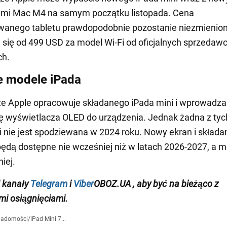
mi Mac M4 na samym początku listopada. Cena
wanego tabletu prawdopodobnie pozostanie niezmienion
 się od 499 USD za model Wi-Fi od oficjalnych sprzedaw
ch.
e modele iPada
że Apple opracowuje składanego iPada mini i wprowadza
ę wyświetlacza OLED do urządzenia. Jednak żadna z tyc
ji nie jest spodziewana w 2024 roku. Nowy ekran i składa
dą dostępne nie wcześniej niż w latach 2026-2027, a 
iej.
j
kanały
Telegram
i
Viber
OBOZ.UA
, aby być na bieżąco z
i osiągnięciami.
iadomości
/
iPad Mini 7...