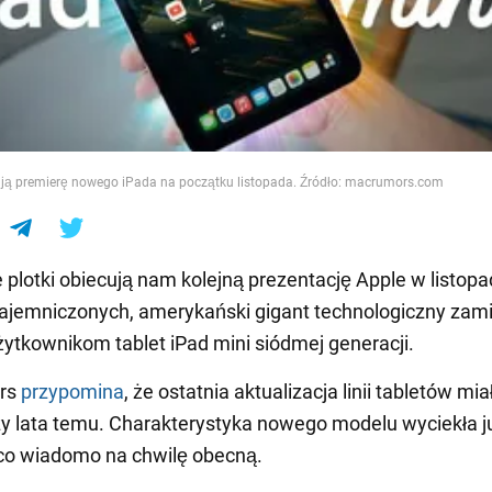
e
cują premierę nowego iPada na początku listopada. Źródło: macrumors.com
plotki obiecują nam kolejną prezentację Apple w listopa
ajemniczonych, amerykański gigant technologiczny zam
ytkownikom tablet iPad mini siódmej generacji.
rs
przypomina
, że ostatnia aktualizacja linii tabletów mia
zy lata temu. Charakterystyka nowego modelu wyciekła j
, co wiadomo na chwilę obecną.