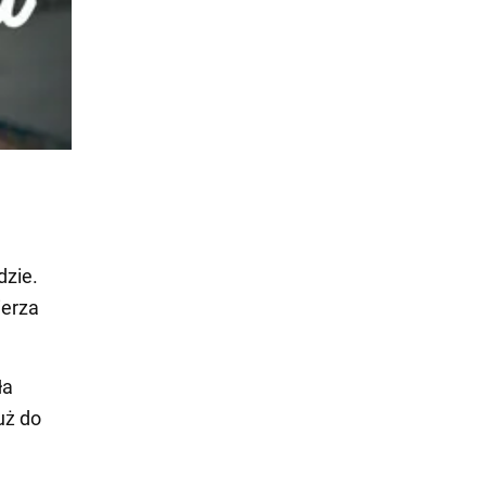
dzie.
ierza
ła
uż do