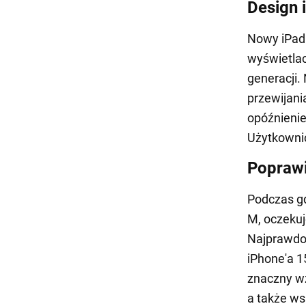
Design 
Nowy iPad
wyświetlac
generacji.
przewijani
opóźnienie
Użytkownic
Popraw
Podczas gd
M, oczekuje
Najprawdo
iPhone'a 1
znaczny w
a także wsp