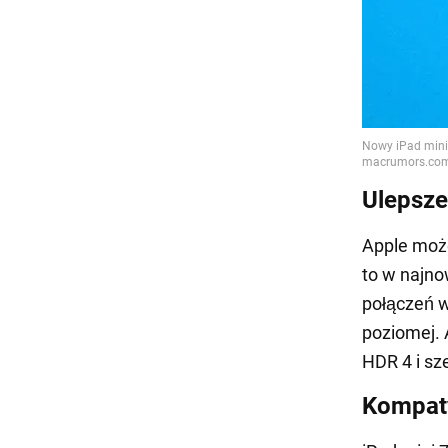
Ulepsze
Apple może
to w najno
połączeń w
poziomej. 
HDR 4 i sz
Kompaty