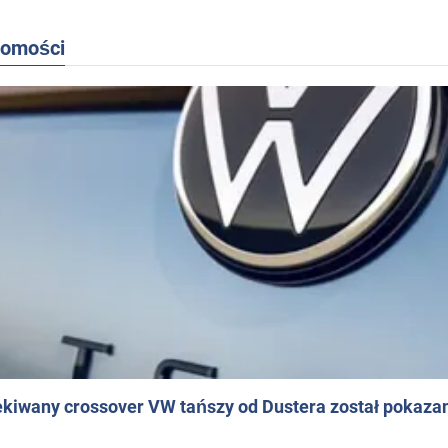
domości
ekiwany crossover VW tańszy od Dustera został pokaza