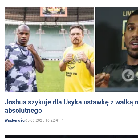
Joshua szykuje dla Usyka ustawkę z walką o 
absolutnego
05.03.2025 16:22
1
Wiadomości