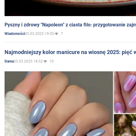
Pyszny i zdrowy "Napoleon" z ciasta filo: przygotowanie zaj
05.03.2025 19:05
7
Wiadomości
Najmodniejszy kolor manicure na wiosnę 2025: pięć
05.03.2025 18:52
10
Dama