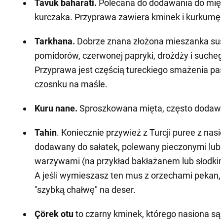
Tavuk baharati.
Polecana do dodawania do mię
kurczaka. Przyprawa zawiera kminek i kurkumę
Tarkhana.
Dobrze znana złożona mieszanka sus
pomidorów, czerwonej papryki, drożdży i sucheg
Przyprawa jest częścią tureckiego smażenia pa
czosnku na maśle.
Kuru nane.
Sproszkowana mięta, często dodaw
Tahin
. Koniecznie przywieź z Turcji puree z na
dodawany do sałatek, polewany pieczonymi lu
warzywami (na przykład bakłażanem lub słodki
A jeśli wymieszasz ten mus z orzechami pekan
"szybką chałwę" na deser.
Çörek otu
to czarny kminek, którego nasiona s