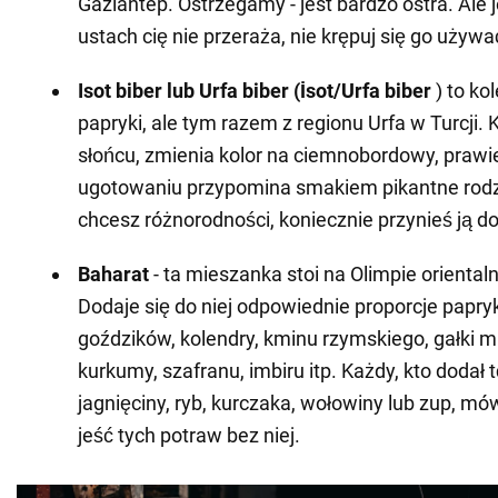
Gaziantep. Ostrzegamy - jest bardzo ostra. Ale j
ustach cię nie przeraża, nie krępuj się go używa
Isot biber lub Urfa biber (İsot/Urfa biber
) to kol
papryki, ale tym razem z regionu Urfa w Turcji.
słońcu, zmienia kolor na ciemnobordowy, prawi
ugotowaniu przypomina smakiem pikantne rodzy
chcesz różnorodności, koniecznie przynieś ją d
Baharat
- ta mieszanka stoi na Olimpie oriental
Dodaje się do niej odpowiednie proporcje papry
goździków, kolendry, kminu rzymskiego, gałki 
kurkumy, szafranu, imbiru itp. Każdy, kto dodał
jagnięciny, ryb, kurczaka, wołowiny lub zup, mów
jeść tych potraw bez niej.