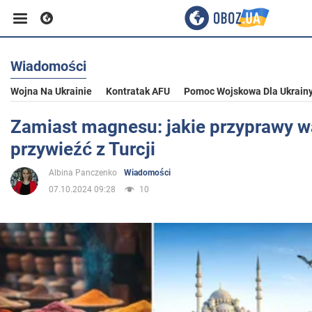
Wiadomości
Biznes
Wojna Na Ukrainie
Kontratak AFU
Pomoc Wojskowa Dla Ukrain
Sport
Zamiast magnesu: jakie przyprawy w
przywieźć z Turcji
Rozrywka
Albina Panczenko
Wiadomości
07.10.2024 09:28
10
Życie
Polityka
Społeczeństwo