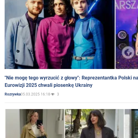
"Nie mogę tego wyrzucić z głowy": Reprezentantka Polski n
Eurowizji 2025 chwali piosenkę Ukrainy
05.03.2025 16:18
3
Rozrywka