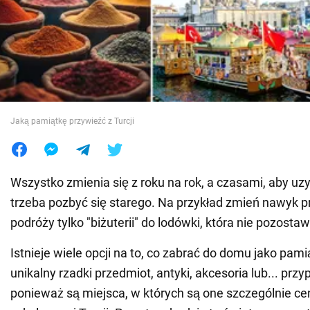
Wojna na Ukrainie
Świat
Jedzenie
Jaką pamiątkę przywieźć z Turcji
Wszystko zmienia się z roku na rok, a czasami, aby u
trzeba pozbyć się starego. Na przykład zmień nawyk 
podróży tylko "biżuterii" do lodówki, która nie pozostawi
Istnieje wiele opcji na to, co zabrać do domu jako pamią
unikalny rzadki przedmiot, antyki, akcesoria lub... przy
ponieważ są miejsca, w których są one szczególnie ce