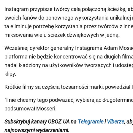
Instagram przypisze twórcy całą połączoną ścieżkę, a
swoich fanów do ponownego wykorzystania unikalnej 
ta eliminuje potrzebę korzystania przez twórców z inn
miksowania wielu ścieżek dźwiękowych w jedną.
Wcześniej dyrektor generalny Instagrama Adam Mosser
platforma nie będzie koncentrować się na długich filma
nadal kładziony na użytkowników tworzących i udostęp
klipy.
Krótkie filmy są częścią tożsamości marki, powiedział
"I nie chcemy tego podważać, wybierając długotermin
podsumował Mosseri.
Subskrybuj kanały OBOZ.
UA
na
Telegramie
i
Viberze
,
aby
najnowszymi wydarzeniami
.