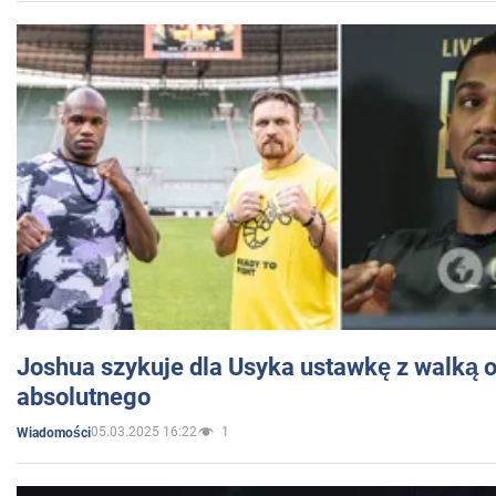
Joshua szykuje dla Usyka ustawkę z walką o 
absolutnego
05.03.2025 16:22
1
Wiadomości