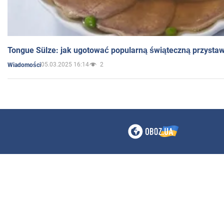
Tongue Sülze: jak ugotować popularną świąteczną przysta
05.03.2025 16:14
2
Wiadomości