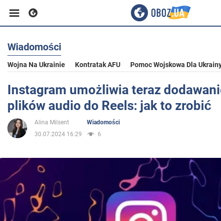
Wiadomości
Biznes
Wojna Na Ukrainie
Kontratak AFU
Pomoc Wojskowa Dla Ukrain
Sport
Instagram umożliwia teraz dodawani
plików audio do Reels: jak to zrobić
Rozrywka
Alina Milsent
Wiadomości
30.07.2024 16:29
6
Życie
Polityka
Społeczeństwo