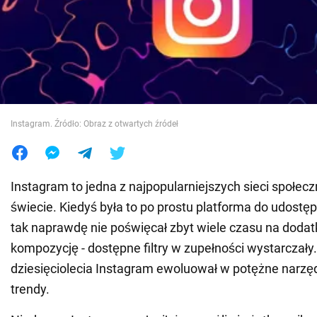
Wojna na Ukrainie
Świat
Jedzenie
Instagram. Źródło: Obraz z otwartych źródeł
Instagram to jedna z najpopularniejszych sieci społe
świecie. Kiedyś była to po prostu platforma do udostępn
tak naprawdę nie poświęcał zbyt wiele czasu na doda
kompozycję - dostępne filtry w zupełności wystarczały
dziesięciolecia Instagram ewoluował w potężne narz
trendy.