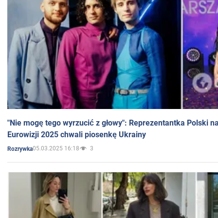
"Nie mogę tego wyrzucić z głowy": Reprezentantka Polski n
Eurowizji 2025 chwali piosenkę Ukrainy
05.03.2025 16:18
3
Rozrywka