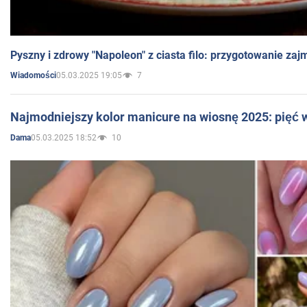
Pyszny i zdrowy "Napoleon" z ciasta filo: przygotowanie zaj
05.03.2025 19:05
7
Wiadomości
Najmodniejszy kolor manicure na wiosnę 2025: pięć
05.03.2025 18:52
10
Dama