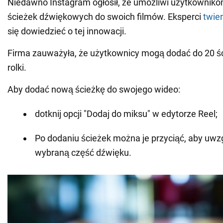
Niedawno Instagram ogłosił, że umożliwi użytkownik
ścieżek dźwiękowych do swoich filmów. Eksperci
twie
się dowiedzieć o tej innowacji.
Firma zauważyła, że użytkownicy mogą dodać do 20 śc
rolki.
Aby dodać nową ścieżkę do swojego wideo:
dotknij opcji "Dodaj do miksu" w edytorze Reel;
Po dodaniu ścieżek można je przyciąć, aby uwzg
wybraną część dźwięku.