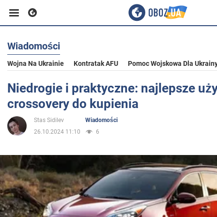
Wiadomości
Biznes
Wojna Na Ukrainie
Kontratak AFU
Pomoc Wojskowa Dla Ukrain
Sport
Niedrogie i praktyczne: najlepsze u
crossovery do kupienia
Rozrywka
Stas Sidilev
Wiadomości
26.10.2024 11:10
6
Życie
Polityka
Społeczeństwo