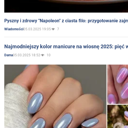
Pyszny i zdrowy "Napoleon" z ciasta filo: przygotowanie zaj
05.03.2025 19:05
7
Wiadomości
Najmodniejszy kolor manicure na wiosnę 2025: pięć
05.03.2025 18:52
10
Dama