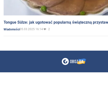
Tongue Sülze: jak ugotować popularną świąteczną przysta
05.03.2025 16:14
2
Wiadomości