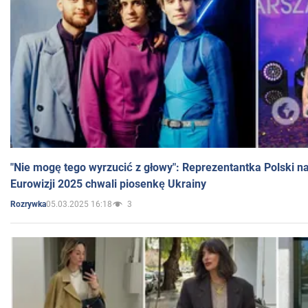
"Nie mogę tego wyrzucić z głowy": Reprezentantka Polski n
Eurowizji 2025 chwali piosenkę Ukrainy
05.03.2025 16:18
3
Rozrywka