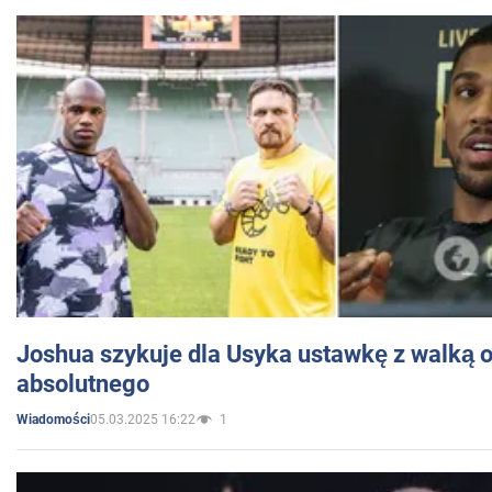
Joshua szykuje dla Usyka ustawkę z walką o 
absolutnego
05.03.2025 16:22
1
Wiadomości