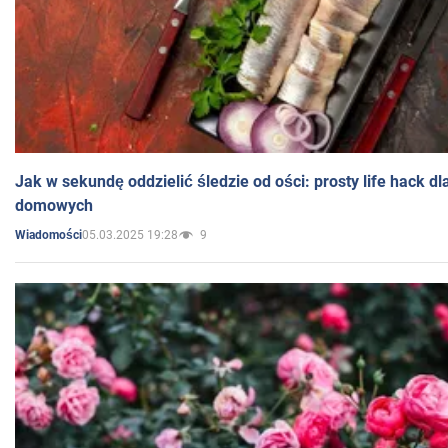
Jak w sekundę oddzielić śledzie od ości: prosty life hack d
domowych
05.03.2025 19:28
9
Wiadomości