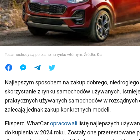
Wojna na Ukrainie
Świat
Jedzenie
Te samochody są polecane na rynku wtórnym. Źródło: Kia
Najlepszym sposobem na zakup dobrego, niedrogiego 
skorzystanie z rynku samochodów używanych. Istnieje
praktycznych używanych samochodów w rozsądnych c
zalecają jednak zakup konkretnych modeli.
Eksperci WhatCar
opracowali
listę najlepszych używa
do kupienia w 2024 roku. Zostały one przetestowane p