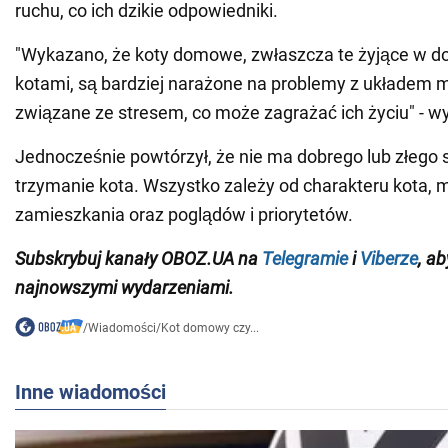
ruchu, co ich dzikie odpowiedniki.
"Wykazano, że koty domowe, zwłaszcza te żyjące w 
kotami, są bardziej narażone na problemy z układe
związane ze stresem, co może zagrażać ich życiu" - w
Jednocześnie powtórzył, że nie ma dobrego lub złego
trzymanie kota. Wszystko zależy od charakteru kota, 
zamieszkania oraz poglądów i priorytetów.
Subskrybuj
kanały
OBOZ
.
UA na
Telegramie
i
Viberze
, a
najnowszymi wydarzeniami.
/
Wiadomości
/
Kot domowy czy...
Inne wiadomości