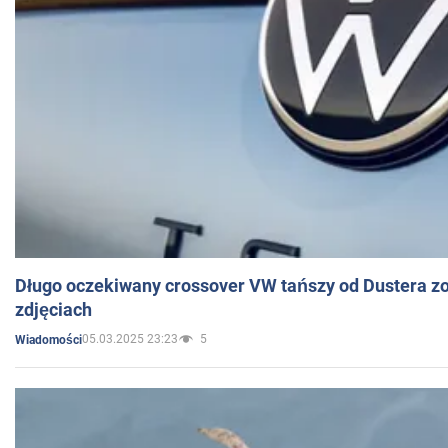
Długo oczekiwany crossover VW tańszy od Dustera zo
zdjęciach
05.03.2025 23:23
5
Wiadomości