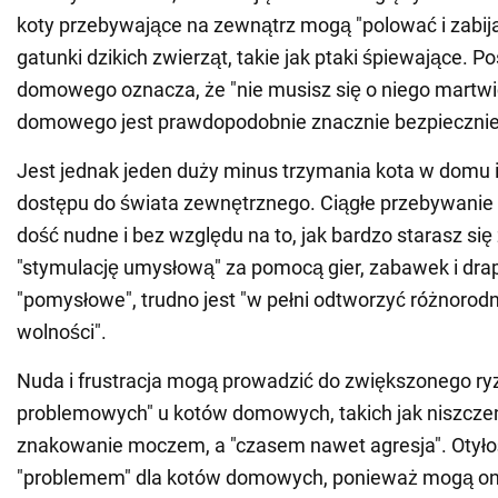
koty przebywające na zewnątrz mogą "polować i zabij
gatunki dzikich zwierząt, takie jak ptaki śpiewające. P
domowego oznacza, że "nie musisz się o niego martwić
domowego jest prawdopodobnie znacznie bezpiecznie
Jest jednak jeden duży minus trzymania kota w domu 
dostępu do świata zewnętrznego. Ciągłe przebywani
dość nudne i bez względu na to, jak bardzo starasz si
"stymulację umysłową" za pomocą gier, zabawek i dra
"pomysłowe", trudno jest "w pełni odtworzyć różnorod
wolności".
Nuda i frustracja mogą prowadzić do zwiększonego r
problemowych" u kotów domowych, takich jak niszczen
znakowanie moczem, a "czasem nawet agresja". Otyłoś
"problemem" dla kotów domowych, ponieważ mogą one