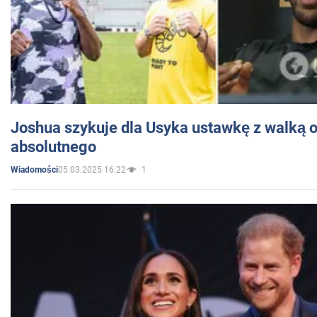
Joshua szykuje dla Usyka ustawkę z walką o 
absolutnego
05.03.2025 16:22
1
Wiadomości