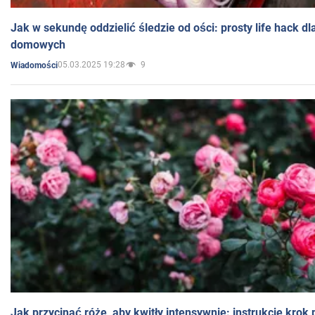
Jak w sekundę oddzielić śledzie od ości: prosty life hack d
domowych
05.03.2025 19:28
9
Wiadomości
Jak przycinać róże, aby kwitły intensywnie: instrukcje krok