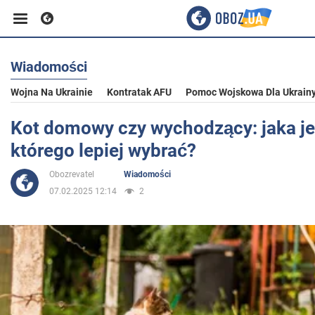
Wiadomości
Biznes
Wojna Na Ukrainie
Kontratak AFU
Pomoc Wojskowa Dla Ukrain
Sport
Kot domowy czy wychodzący: jaka jes
którego lepiej wybrać?
Rozrywka
Obozrevatel
Wiadomości
07.02.2025 12:14
2
Życie
Polityka
Społeczeństwo