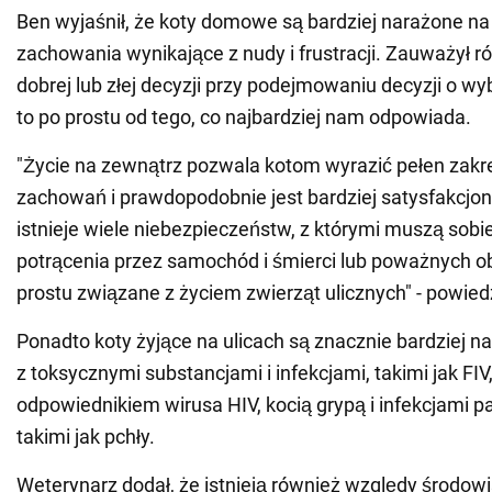
Ben wyjaśnił, że koty domowe są bardziej narażone n
zachowania wynikające z nudy i frustracji. Zauważył r
dobrej lub złej decyzji przy podejmowaniu decyzji o wy
to po prostu od tego, co najbardziej nam odpowiada.
"Życie na zewnątrz pozwala kotom wyrazić pełen zakre
zachowań i prawdopodobnie jest bardziej satysfakcjonu
istnieje wiele niebezpieczeństw, z którymi muszą sobi
potrącenia przez samochód i śmierci lub poważnych ob
prostu związane z życiem zwierząt ulicznych" - powied
Ponadto koty żyjące na ulicach są znacznie bardziej n
z toksycznymi substancjami i infekcjami, takimi jak FIV,
odpowiednikiem wirusa HIV, kocią grypą i infekcjami p
takimi jak pchły.
Weterynarz dodał, że istnieją również względy środo