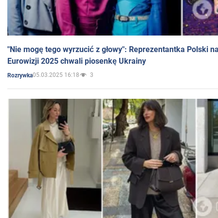
"Nie mogę tego wyrzucić z głowy": Reprezentantka Polski n
Eurowizji 2025 chwali piosenkę Ukrainy
05.03.2025 16:18
3
Rozrywka