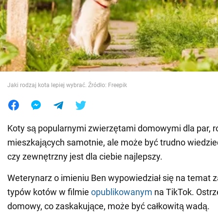
Wojna na Ukrainie
Świat
Jedzenie
Jaki rodzaj kota lepiej wybrać. Źródło: Freepik
Koty są popularnymi zwierzętami domowymi dla par, ro
mieszkających samotnie, ale może być trudno wiedzie
czy zewnętrzny jest dla ciebie najlepszy.
Weterynarz o imieniu Ben wypowiedział się na temat z
typów kotów w filmie
opublikowanym
na TikTok. Ostrze
domowy, co zaskakujące, może być całkowitą wadą.