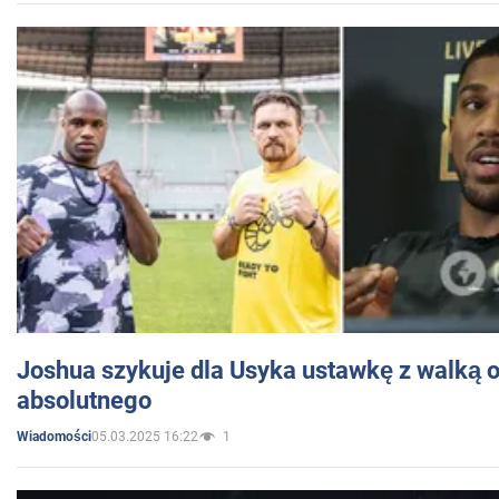
Joshua szykuje dla Usyka ustawkę z walką o 
absolutnego
05.03.2025 16:22
1
Wiadomości