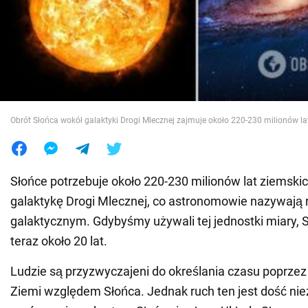
Wojna na Ukrainie
Świat
Jedzenie
Obrót Słońca wokół galaktyki Drogi Mlecznej zajmuje około 220-230 milionów la
Słońce potrzebuje około 220-230 milionów lat ziemskic
galaktykę Drogi Mlecznej, co astronomowie nazywają
galaktycznym. Gdybyśmy używali tej jednostki miary, 
teraz około 20 lat.
Ludzie są przyzwyczajeni do określania czasu poprzez
Ziemi względem Słońca. Jednak ruch ten jest dość ni