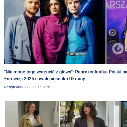
"Nie mogę tego wyrzucić z głowy": Reprezentantka Polski n
Eurowizji 2025 chwali piosenkę Ukrainy
05.03.2025 16:18
3
Rozrywka