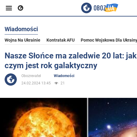
Wiadomości
Biznes
Wojna Na Ukrainie
Kontratak AFU
Pomoc Wojskowa Dla Ukrain
Sport
Nasze Słońce ma zaledwie 20 lat: jak
czym jest rok galaktyczny
Rozrywka
Obozrevatel
Wiadomości
24.02.2024 13:45
21
Życie
Polityka
Społeczeństwo