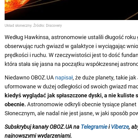
Według Hawkinsa, astronomowie ustalili długość roku
obserwując ruch gwiazd w galaktyce i wyciągając wnio
prędkości i ruchu. W rzeczywistości jest to dość fund
która stała się jasna na początku współczesnej astrono
Niedawno OBOZ.UA
napisał
, że duże planety, takie jak
uformowane w dużej odległości od swoich gwiazd mac
kiedyś wyglądać jak spłaszczone dyski, a nie kuliste s
obecnie.
Astronomowie odkryli obecnie tysiące plane
Słonecznym, ale nadal nie jest jasne, w jaki sposób pow
Subskrybuj kanały OBOZ.
UA na
Telegramie
i
Viberze
, a
najnowszymi wydarzeniami
.