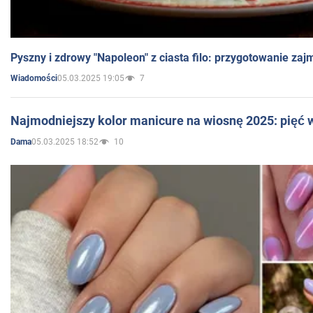
Pyszny i zdrowy "Napoleon" z ciasta filo: przygotowanie zaj
05.03.2025 19:05
7
Wiadomości
Najmodniejszy kolor manicure na wiosnę 2025: pięć
05.03.2025 18:52
10
Dama