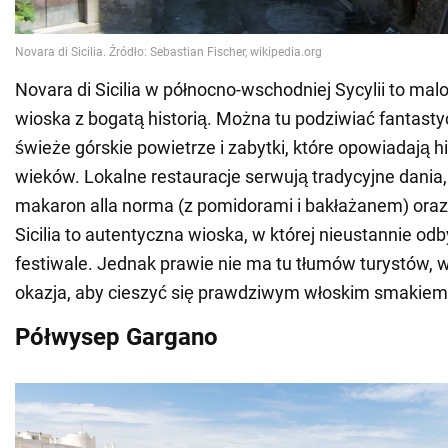
Novara di Sicilia w północno-wschodniej Sycylii to ma
wioska z bogatą historią. Można tu podziwiać fantasty
świeże górskie powietrze i zabytki, które opowiadają h
wieków. Lokalne restauracje serwują tradycyjne dania, t
makaron alla norma (z pomidorami i bakłażanem) oraz 
Sicilia to autentyczna wioska, w której nieustannie odby
festiwale. Jednak prawie nie ma tu tłumów turystów, wi
okazja, aby cieszyć się prawdziwym włoskim smakiem
Półwysep Gargano