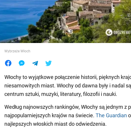
Wojna na Ukrainie
Świat
Jedzenie
Wybrzeże Włoch
Włochy to wyjątkowe połączenie historii, pięknych kraj
niesamowitych miast. Włochy od dawna były i nadal 
centrum sztuki, muzyki, literatury, filozofii i nauki.
Według najnowszych rankingów, Włochy są jednym z p
najpopularniejszych krajów na świecie.
The Guardian
o
najlepszych włoskich miast do odwiedzenia.