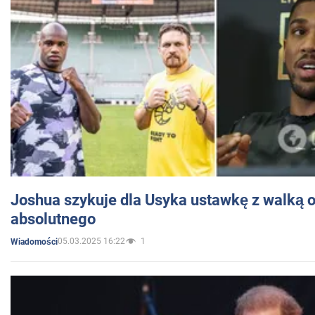
Joshua szykuje dla Usyka ustawkę z walką o 
absolutnego
05.03.2025 16:22
1
Wiadomości