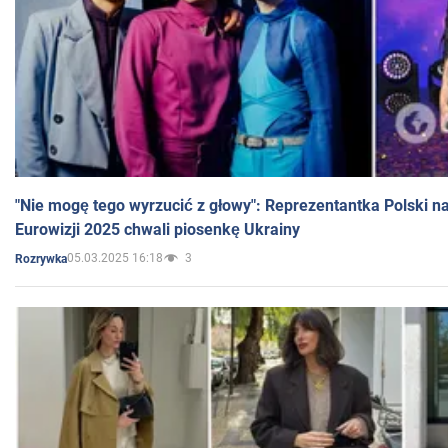
"Nie mogę tego wyrzucić z głowy": Reprezentantka Polski n
Eurowizji 2025 chwali piosenkę Ukrainy
05.03.2025 16:18
3
Rozrywka