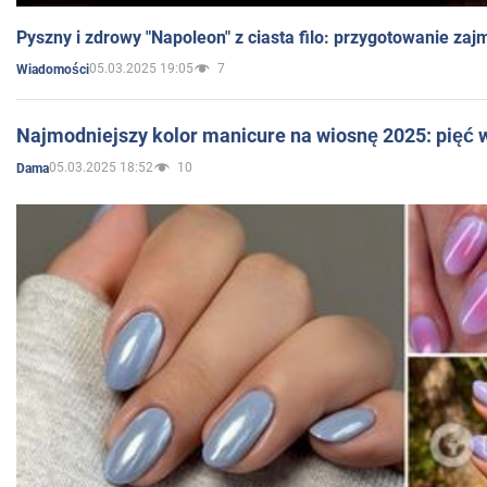
Pyszny i zdrowy "Napoleon" z ciasta filo: przygotowanie zaj
05.03.2025 19:05
7
Wiadomości
Najmodniejszy kolor manicure na wiosnę 2025: pięć
05.03.2025 18:52
10
Dama