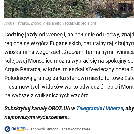
Godzinę jazdy od Wenecji, na południe od Padwy, znajd
regionalny Wzgórz Euganejskich, naturalny raj z bujny
wioskami na wzgórzach, źródłami termalnymi i winnica
kolejowej Monselice można wybrać się na spokojny sp
Arqua Petrarca, w której mieszkał XIV-wieczny poeta 
Południową granicę parku stanowi miasto fortowe Este,
niesamowitych widoków warto odwiedzić Teolo i Mont
najwyższe z wulkanicznych wzgórz.
Subskrybuj kanały OBOZ.UA w
Telegramie
i
Viberze
, ab
najnowszymi wydarzeniami.
/
Wiadomości
/
Imponujące Włochy: które...