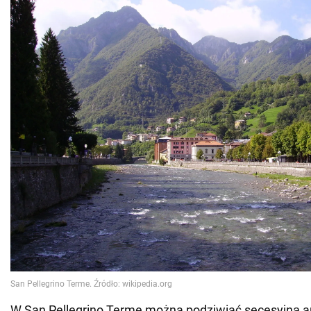
W San Pellegrino Terme można podziwiać secesyjną ar