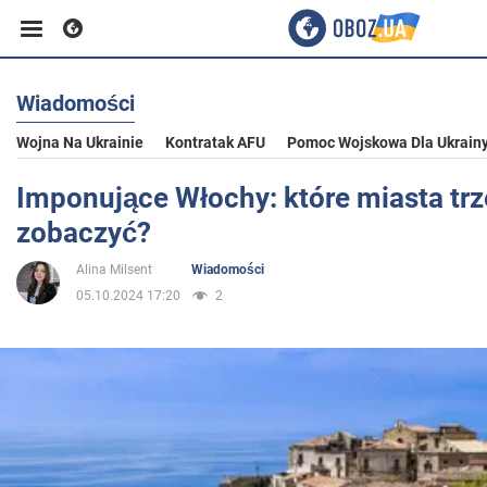
Wiadomości
Biznes
Wojna Na Ukrainie
Kontratak AFU
Pomoc Wojskowa Dla Ukrain
Sport
Imponujące Włochy: które miasta tr
zobaczyć?
Rozrywka
Alina Milsent
Wiadomości
05.10.2024 17:20
2
Życie
Polityka
Społeczeństwo