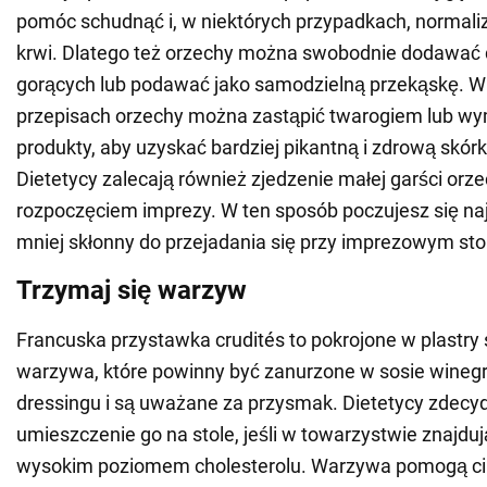
pomóc schudnąć i, w niektórych przypadkach, normali
krwi. Dlatego też orzechy można swobodnie dodawać d
gorących lub podawać jako samodzielną przekąskę. W
przepisach orzechy można zastąpić twarogiem lub wy
produkty, aby uzyskać bardziej pikantną i zdrową skór
Dietetycy zalecają również zjedzenie małej garści or
rozpoczęciem imprezy. W ten sposób poczujesz się na
mniej skłonny do przejadania się przy imprezowym sto
Trzymaj się warzyw
Francuska przystawka crudités to pokrojone w plastry
warzywa, które powinny być zanurzone w sosie winegr
dressingu i są uważane za przysmak. Dietetycy zdecy
umieszczenie go na stole, jeśli w towarzystwie znajduj
wysokim poziomem cholesterolu. Warzywa pomogą ci s