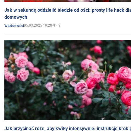
Jak w sekundę oddzielić śledzie od ości: prosty life hack d
domowych
05.03.2025 19:28
9
Wiadomości
Jak przycinać róże, aby kwitły intensywnie: instrukcje krok