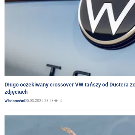
Długo oczekiwany crossover VW tańszy od Dustera zo
zdjęciach
05.03.2025 23:23
5
Wiadomości