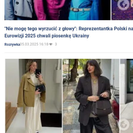
"Nie mogę tego wyrzucić z głowy": Reprezentantka Polski n
Eurowizji 2025 chwali piosenkę Ukrainy
05.03.2025 16:18
3
Rozrywka