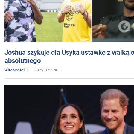
Joshua szykuje dla Usyka ustawkę z walką o 
absolutnego
05.03.2025 16:22
1
Wiadomości