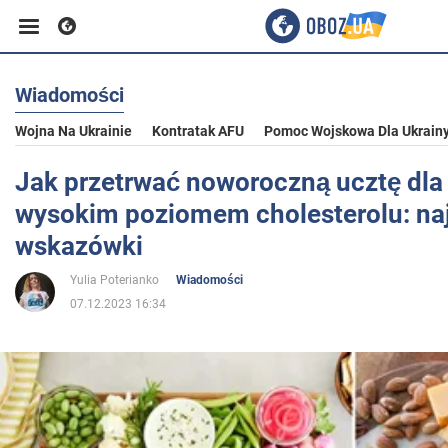
Wiadomości
Biznes
Wojna Na Ukrainie
Kontratak AFU
Pomoc Wojskowa Dla Ukrain
Sport
Jak przetrwać noworoczną ucztę dla
wysokim poziomem cholesterolu: na
Rozrywka
wskazówki
Yulia Poterianko
Wiadomości
Życie
07.12.2023 16:34
Polityka
Społeczeństwo