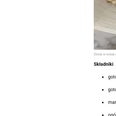
Składniki
got
got
mar
ogór