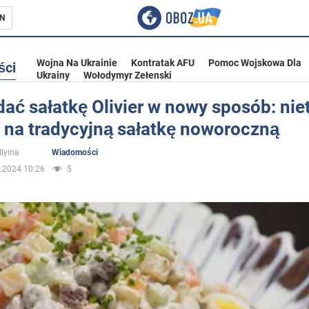
N
Wojna Na Ukrainie
Kontratak AFU
Pomoc Wojskowa Dla
ści
Ukrainy
Wołodymyr Zełenski
ać sałatkę Olivier w nowy sposób: ni
 na tradycyjną sałatkę noworoczną
ka
Ilyina
Wiadomości
.2024 10:26
5
eństwo
a Ukrainie