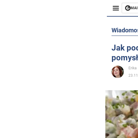
MAI
Biznes
Wiadomo
Sport
Jak pod
pomysł
Rozryw
Erika 
Życie
23.11
Polityka
Społecz
Wojna n
Świat