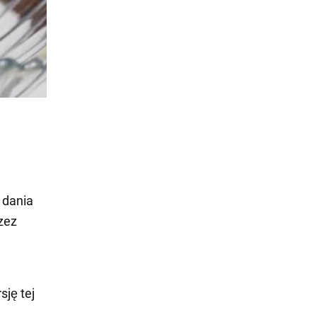
 dania
rzez
sję tej