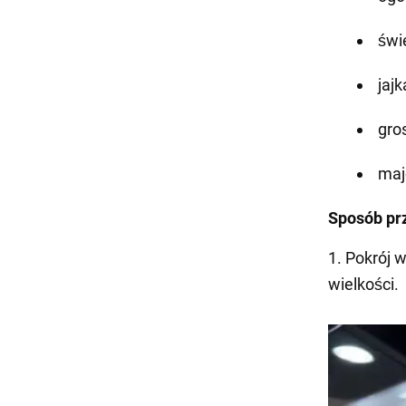
świe
jajk
gro
maj
Sposób pr
1. Pokrój 
wielkości.