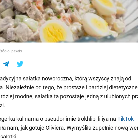
e
 Źródło: pexels
 tradycyjna sałatka noworoczna, którą wszyscy znają od
a. Niezależnie od tego, że prostsze i bardziej dietetyczne
ardziej modne, sałatka ta pozostaje jedną z ulubionych p
zi.
ogerka kulinarna o pseudonimie trokhlib_liliya na
TikTok
ła nam, jak gotuje Oliviera. Wymyśliła zupełnie nową wer
sałatki.