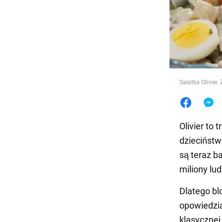
Jedzeni
Sałatka Olivier.
Olivier to
dzieciństw
są teraz b
miliony lud
Dlatego bl
opowiedzia
klasycznej 