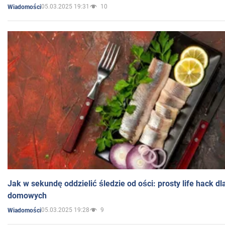
05.03.2025 19:31
10
Wiadomości
Jak w sekundę oddzielić śledzie od ości: prosty life hack d
domowych
05.03.2025 19:28
9
Wiadomości