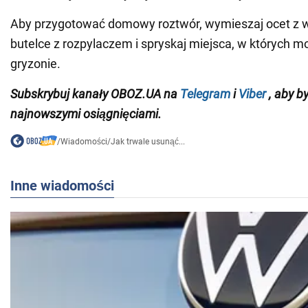
Aby przygotować domowy roztwór, wymieszaj ocet z 
butelce z rozpylaczem i spryskaj miejsca, w których 
gryzonie.
Subskrybuj
kanały
OBOZ
.
UA na
Telegram
i
Viber
, aby b
najnowszymi osiągnięciami.
/
Wiadomości
/
Jak trwale usunąć...
Inne wiadomości