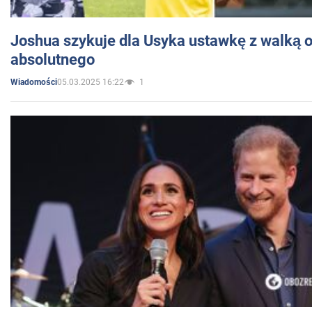
Joshua szykuje dla Usyka ustawkę z walką o 
absolutnego
05.03.2025 16:22
1
Wiadomości