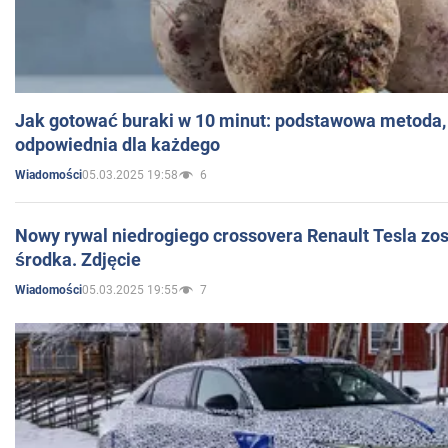
Jak gotować buraki w 10 minut: podstawowa metoda, 
odpowiednia dla każdego
05.03.2025 19:58
6
Wiadomości
Nowy rywal niedrogiego crossovera Renault Tesla zo
środka. Zdjęcie
05.03.2025 19:55
7
Wiadomości