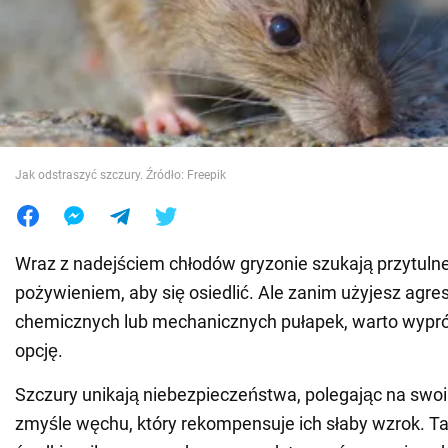
Wojna na Ukrainie
Świat
Jedzenie
Jak odstraszyć szczury. Źródło: Freepik
Wraz z nadejściem chłodów gryzonie szukają przytuln
pożywieniem, aby się osiedlić. Ale zanim użyjesz ag
chemicznych lub mechanicznych pułapek, warto wypr
opcję.
Szczury unikają niebezpieczeństwa, polegając na sw
zmyśle węchu, który rekompensuje ich słaby wzrok. Ta