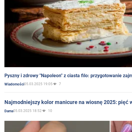
Pyszny i zdrowy "Napoleon" z ciasta filo: przygotowanie zaj
05.03.2025 19:05
7
Wiadomości
Najmodniejszy kolor manicure na wiosnę 2025: pięć
05.03.2025 18:52
10
Dama