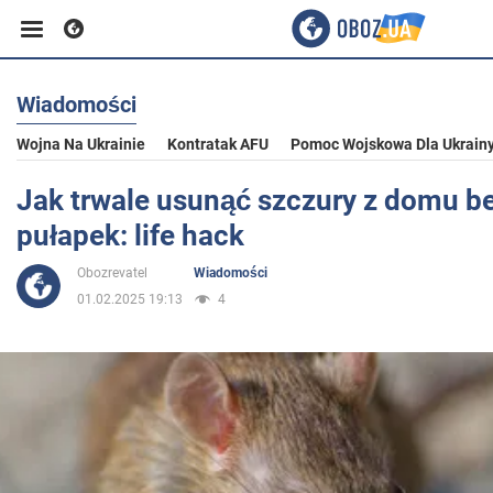
Wiadomości
Biznes
Wojna Na Ukrainie
Kontratak AFU
Pomoc Wojskowa Dla Ukrain
Sport
Jak trwale usunąć szczury z domu bez
pułapek: life hack
Rozrywka
Obozrevatel
Wiadomości
01.02.2025 19:13
4
Życie
Polityka
Społeczeństwo