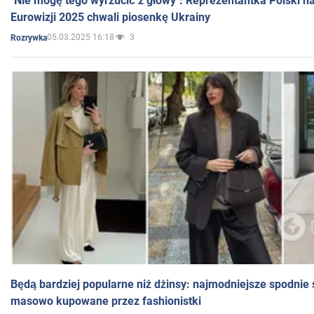
"Nie mogę tego wyrzucić z głowy": Reprezentantka Polski n
Eurowizji 2025 chwali piosenkę Ukrainy
05.03.2025 16:18
3
Rozrywka
Będą bardziej popularne niż dżinsy: najmodniejsze spodnie 
masowo kupowane przez fashionistki