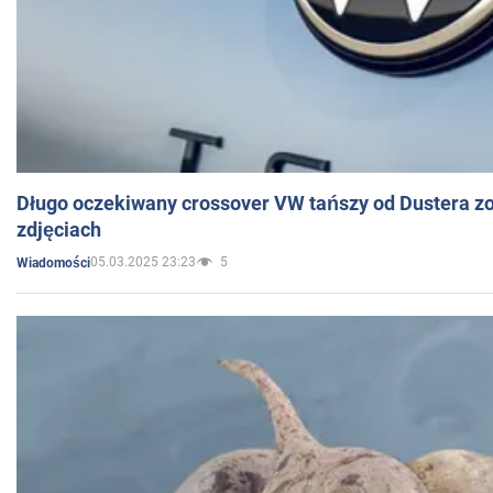
Długo oczekiwany crossover VW tańszy od Dustera zo
zdjęciach
05.03.2025 23:23
5
Wiadomości