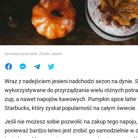
Wojna na Ukrainie
Świat
Jedzenie
Dyniowa kawa latte. Źródło: pexels
Wraz z nadejściem jesieni nadchodzi sezon na dynie. 
wykorzystywane do przyrządzania wielu różnych potraw
zup, a nawet napojów kawowych. Pumpkin spice latte 
Starbucks, który zyskał popularność na całym świecie.
Jeśli nie możesz sobie pozwolić na zakup tego napoju, 
ponieważ bardzo łatwo jest zrobić go samodzielnie w