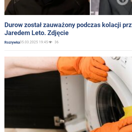
Durow został zauważony podczas kolacji prz
Jaredem Leto. Zdjęcie
05.03.2025 19:45
36
Rozrywka