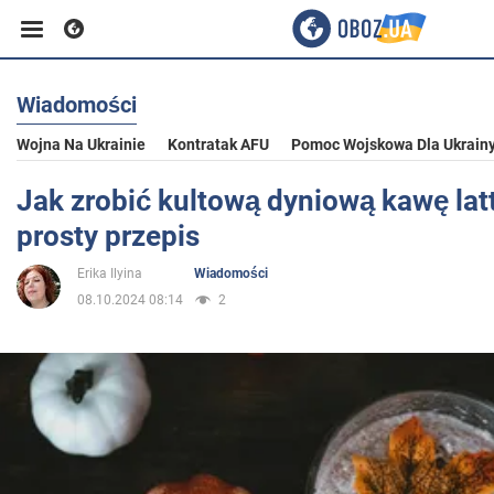
Wiadomości
Biznes
Wojna Na Ukrainie
Kontratak AFU
Pomoc Wojskowa Dla Ukrain
Sport
Jak zrobić kultową dyniową kawę la
prosty przepis
Rozrywka
Erika Ilyina
Wiadomości
08.10.2024 08:14
2
Życie
Polityka
Społeczeństwo