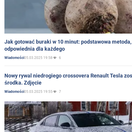
Jak gotować buraki w 10 minut: podstawowa metoda, 
odpowiednia dla każdego
05.03.2025 19:58
6
Wiadomości
Nowy rywal niedrogiego crossovera Renault Tesla zo
środka. Zdjęcie
05.03.2025 19:55
7
Wiadomości