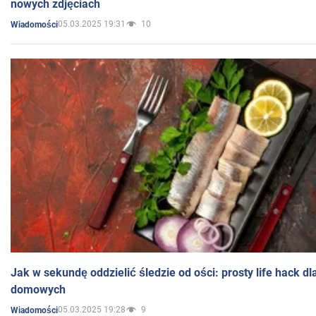
nowych zdjęciach
05.03.2025 19:31
10
Wiadomości
Jak w sekundę oddzielić śledzie od ości: prosty life hack d
domowych
05.03.2025 19:28
9
Wiadomości