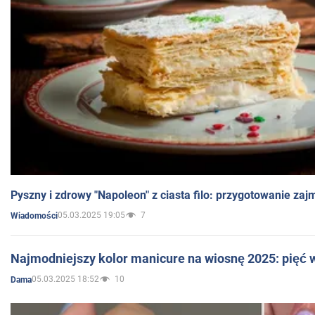
Pyszny i zdrowy "Napoleon" z ciasta filo: przygotowanie zaj
05.03.2025 19:05
7
Wiadomości
Najmodniejszy kolor manicure na wiosnę 2025: pięć
05.03.2025 18:52
10
Dama