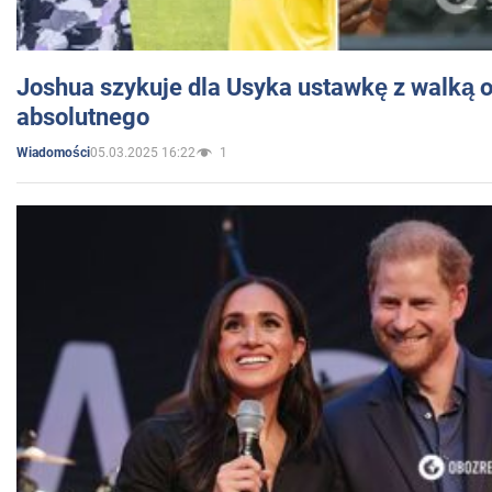
Joshua szykuje dla Usyka ustawkę z walką o 
absolutnego
05.03.2025 16:22
1
Wiadomości