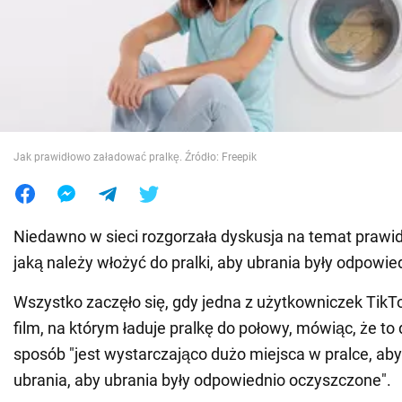
Wojna na Ukrainie
Świat
Jedzenie
Jak prawidłowo załadować pralkę. Źródło: Freepik
Niedawno w sieci rozgorzała dyskusja na temat prawidł
jaką należy włożyć do pralki, aby ubrania były odpowi
Wszystko zaczęło się, gdy jedna z użytkowniczek Tik
film, na którym ładuje pralkę do połowy, mówiąc, że to 
sposób "jest wystarczająco dużo miejsca w pralce, ab
ubrania, aby ubrania były odpowiednio oczyszczone".