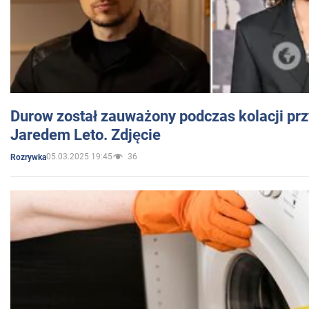
Durow został zauważony podczas kolacji prz
Jaredem Leto. Zdjęcie
05.03.2025 19:45
36
Rozrywka