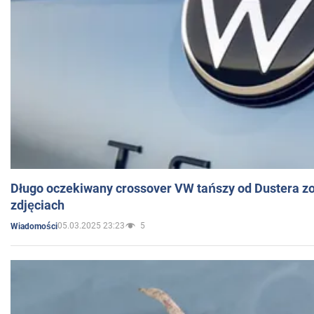
Długo oczekiwany crossover VW tańszy od Dustera zo
zdjęciach
05.03.2025 23:23
5
Wiadomości