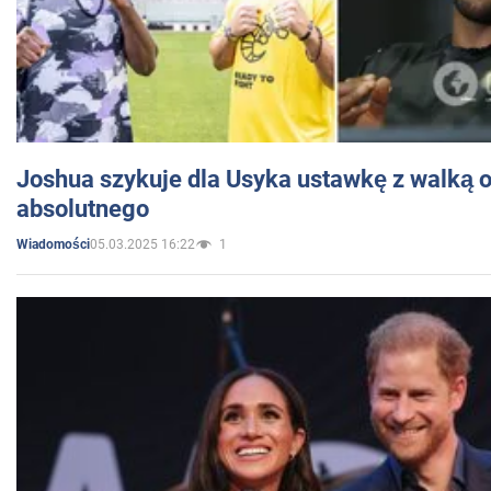
Joshua szykuje dla Usyka ustawkę z walką o 
absolutnego
05.03.2025 16:22
1
Wiadomości