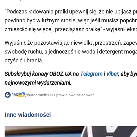
"Podczas ładowania pralki upewnij się, że nie ubijasz p
powinno być w luźnym stosie, więc jeśli musisz popchn
zmieściło się więcej, przeciążasz pralkę" - wyjaśnił eks
Wyjaśnił, że pozostawiając niewielką przestrzeń, zap
swobodę ruchu, a jednocześnie woda i detergent mog
czyścić ubrania.
Subskrybuj
kanały
OBOZ
.
UA na
Telegram
i
Viber
, aby by
najnowszymi wydarzeniami.
/
Wiadomości
/
Jak prawidłowo załadować...
Inne wiadomości