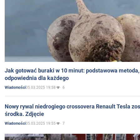
Jak gotować buraki w 10 minut: podstawowa metoda, 
odpowiednia dla każdego
05.03.2025 19:58
6
Wiadomości
Nowy rywal niedrogiego crossovera Renault Tesla zo
środka. Zdjęcie
05.03.2025 19:55
7
Wiadomości