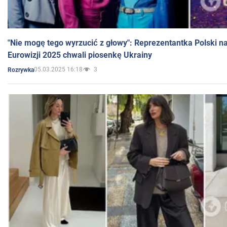
"Nie mogę tego wyrzucić z głowy": Reprezentantka Polski n
Eurowizji 2025 chwali piosenkę Ukrainy
05.03.2025 16:18
3
Rozrywka