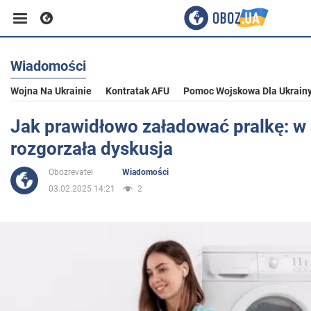
Wiadomości
Biznes
Wojna Na Ukrainie
Kontratak AFU
Pomoc Wojskowa Dla Ukrain
Sport
Jak prawidłowo załadować pralkę: w 
rozgorzała dyskusja
Rozrywka
Obozrevatel
Wiadomości
03.02.2025 14:21
2
Życie
Polityka
Społeczeństwo