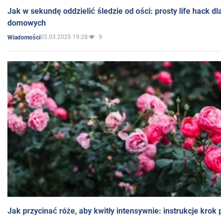
Jak w sekundę oddzielić śledzie od ości: prosty life hack d
domowych
05.03.2025 19:28
9
Wiadomości
Jak przycinać róże, aby kwitły intensywnie: instrukcje krok