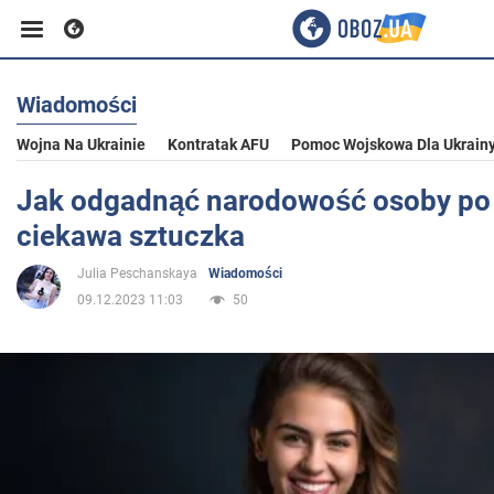
Wiadomości
Biznes
Wojna Na Ukrainie
Kontratak AFU
Pomoc Wojskowa Dla Ukrain
Sport
Jak odgadnąć narodowość osoby po 
ciekawa sztuczka
Rozrywka
Julia Peschanskaya
Wiadomości
09.12.2023 11:03
50
Życie
Polityka
Społeczeństwo