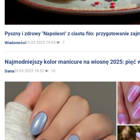
Pyszny i zdrowy "Napoleon" z ciasta filo: przygotowanie zaj
05.03.2025 19:05
7
Wiadomości
Najmodniejszy kolor manicure na wiosnę 2025: pięć
05.03.2025 18:52
10
Dama