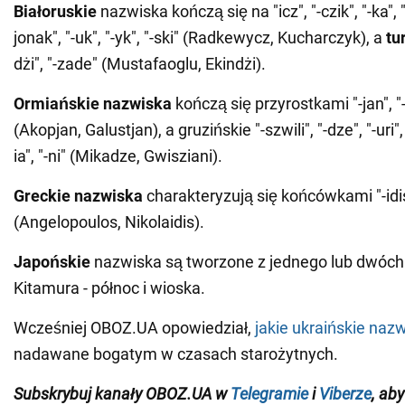
Białoruskie
nazwiska kończą się na "icz", "-czik", "-ka", "
jonak", "-uk", "-yk", "-ski" (Radkewycz, Kucharczyk), a
tu
dżi", "-zade" (Mustafaoglu, Ekindżi).
Ormiańskie nazwiska
kończą się przyrostkami "-jan", "-
(Akopjan, Galustjan), a gruzińskie "-szwili", "-dze", "-uri", "
ia", "-ni" (Mikadze, Gwisziani).
Greckie nazwiska
charakteryzują się końcówkami "-idis",
(Angelopoulos, Nikolaidis).
Japońskie
nazwiska są tworzone z jednego lub dwóch 
Kitamura - północ i wioska.
Wcześniej OBOZ.UA opowiedział,
jakie ukraińskie naz
nadawane bogatym w czasach starożytnych.
Subskrybuj kanały
OBOZ
.
UA
w
Telegramie
i
Viberze
, ab