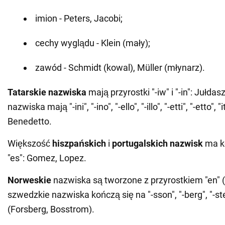
imion - Peters, Jacobi;
cechy wyglądu - Klein (mały);
zawód - Schmidt (kowal), Müller (młynarz).
Tatarskie nazwiska
mają przyrostki "-iw" i "-in": Jułdas
nazwiska mają "-ini", "-ino", "-ello", "-illo", "-etti", "-etto", "
Benedetto.
Większość
hiszpańskich
i
portugalskich nazwisk
ma k
"es": Gomez, Lopez.
Norweskie
nazwiska są tworzone z przyrostkiem "en" 
szwedzkie nazwiska kończą się na "-sson", "-berg", "-ste
(Forsberg, Bosstrom).