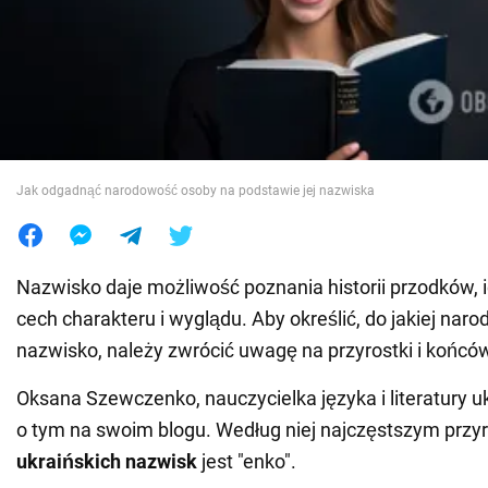
Wojna na Ukrainie
Świat
Jedzenie
Jak odgadnąć narodowość osoby na podstawie jej nazwiska
Nazwisko daje możliwość poznania historii przodków, 
cech charakteru i wyglądu. Aby określić, do jakiej nar
nazwisko, należy zwrócić uwagę na przyrostki i końców
Oksana Szewczenko, nauczycielka języka i literatury uk
o tym na swoim blogu. Według niej najczęstszym przy
ukraińskich nazwisk
jest "enko".