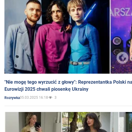
"Nie mogę tego wyrzucić z głowy": Reprezentantka Polski n
Eurowizji 2025 chwali piosenkę Ukrainy
05.03.2025 16:18
3
Rozrywka