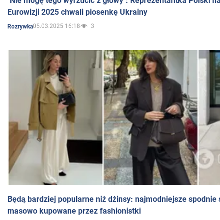
"Nie mogę tego wyrzucić z głowy": Reprezentantka Polski n
Eurowizji 2025 chwali piosenkę Ukrainy
05.03.2025 16:18
3
Rozrywka
Będą bardziej popularne niż dżinsy: najmodniejsze spodnie 
masowo kupowane przez fashionistki