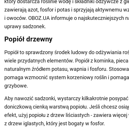
który dostarcza roślinie wodę i składniki odżywcze z 
zawierają azot, fosfor i potas i sprzyjają aktywnemu wz
i owoców. OBOZ.UA informuje o najskuteczniejszych 
uprawy sadzonek.
Popiół drzewny
Popiół to sprawdzony środek ludowy do odżywiania rośl
wiele przydatnych elementów. Popiół z kominka, pieca lu
naturalnym źródłem potasu, wapnia i fosforu. Stosowa
pomaga wzmocnić system korzeniowy roślin i pomaga
grzybowe.
Aby nawozić sadzonki, wystarczy kilkakrotnie posypać
doniczkową cienką warstwą popiołu. Jeśli chcesz os
efekt, użyj popiołu z drzew liściastych - zawiera więcej
z drzew iglastych, który jest bogaty w fosfor.