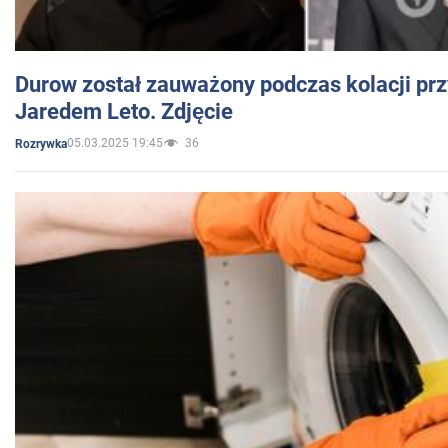
Durow został zauważony podczas kolacji prz
Jaredem Leto. Zdjęcie
05.03.2025 19:45
36
Rozrywka