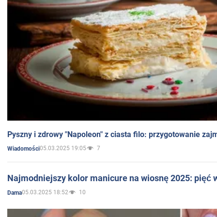
Pyszny i zdrowy "Napoleon" z ciasta filo: przygotowanie zaj
05.03.2025 19:05
7
Wiadomości
Najmodniejszy kolor manicure na wiosnę 2025: pięć
05.03.2025 18:52
10
Dama