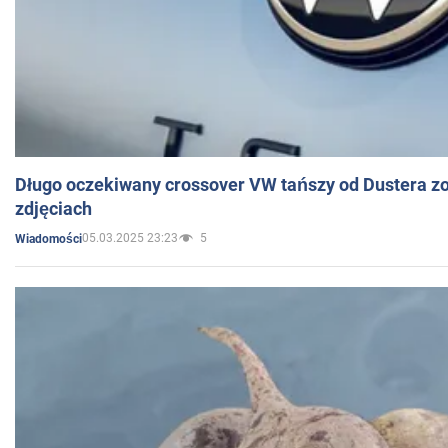
Długo oczekiwany crossover VW tańszy od Dustera zo
zdjęciach
05.03.2025 23:23
5
Wiadomości