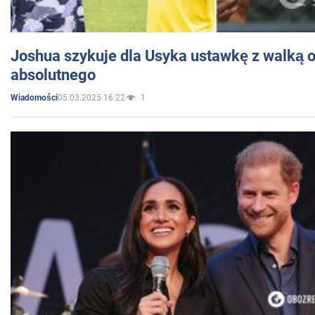
Joshua szykuje dla Usyka ustawkę z walką o 
absolutnego
05.03.2025 16:22
1
Wiadomości