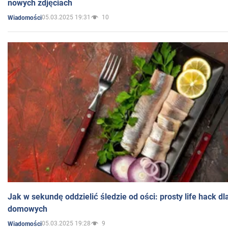
nowych zdjęciach
05.03.2025 19:31
10
Wiadomości
Jak w sekundę oddzielić śledzie od ości: prosty life hack d
domowych
05.03.2025 19:28
9
Wiadomości