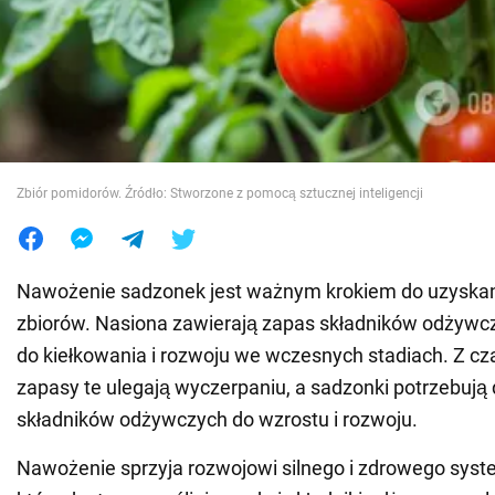
Wojna na Ukrainie
Świat
Jedzenie
Zbiór pomidorów. Źródło: Stworzone z pomocą sztucznej inteligencji
Nawożenie sadzonek jest ważnym krokiem do uzyskan
zbiorów. Nasiona zawierają zapas składników odżywc
do kiełkowania i rozwoju we wczesnych stadiach. Z c
zapasy te ulegają wyczerpaniu, a sadzonki potrzebuj
składników odżywczych do wzrostu i rozwoju.
Nawożenie sprzyja rozwojowi silnego i zdrowego sys