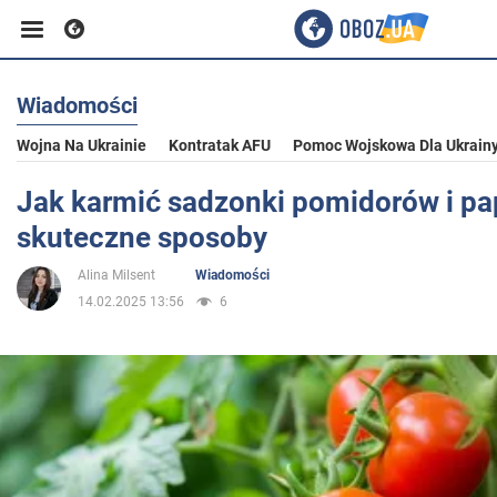
Wiadomości
Biznes
Wojna Na Ukrainie
Kontratak AFU
Pomoc Wojskowa Dla Ukrain
Sport
Jak karmić sadzonki pomidorów i pap
skuteczne sposoby
Rozrywka
Alina Milsent
Wiadomości
14.02.2025 13:56
6
Życie
Polityka
Społeczeństwo