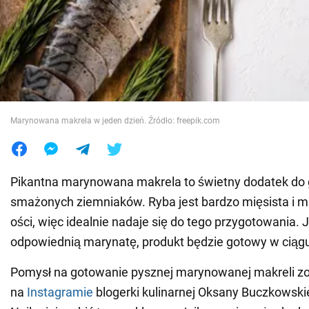
Wojna na Ukrainie
Świat
Jedzenie
Marynowana makrela w jeden dzień. Źródło: freepik.com
Pikantna marynowana makrela to świetny dodatek do
smażonych ziemniaków. Ryba jest bardzo mięsista i 
ości, więc idealnie nadaje się do tego przygotowania. J
odpowiednią marynatę, produkt będzie gotowy w ciągu
Pomysł na gotowanie pysznej marynowanej makreli zo
na
Instagramie
blogerki kulinarnej Oksany Buczkowski