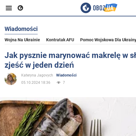
Wiadomości
Biznes
Wojna Na Ukrainie
Kontratak AFU
Pomoc Wojskowa Dla Ukrain
Sport
Jak pysznie marynować makrelę w s
zjeść w jeden dzień
Rozrywka
Kateryna Jagovych
Wiadomości
05.10.2024 18:36
7
Życie
Polityka
Społeczeństwo