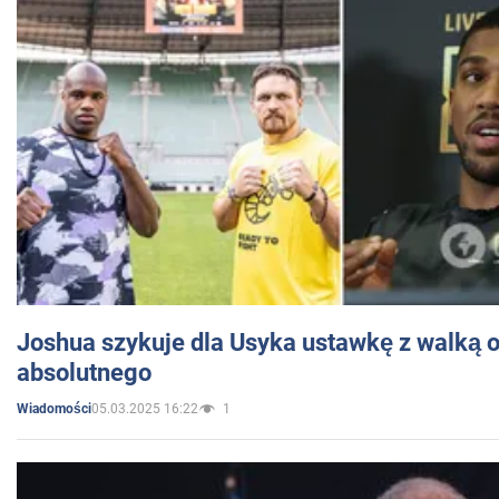
Joshua szykuje dla Usyka ustawkę z walką o 
absolutnego
05.03.2025 16:22
1
Wiadomości