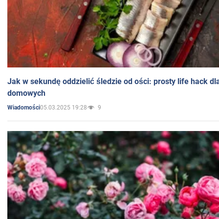
Jak w sekundę oddzielić śledzie od ości: prosty life hack d
domowych
05.03.2025 19:28
9
Wiadomości