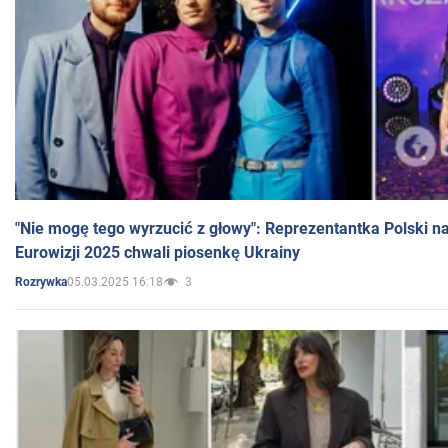
"Nie mogę tego wyrzucić z głowy": Reprezentantka Polski n
Eurowizji 2025 chwali piosenkę Ukrainy
05.03.2025 16:18
3
Rozrywka