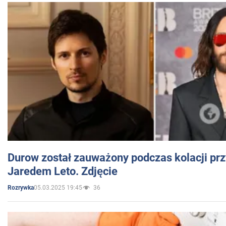
Durow został zauważony podczas kolacji prz
Jaredem Leto. Zdjęcie
05.03.2025 19:45
36
Rozrywka