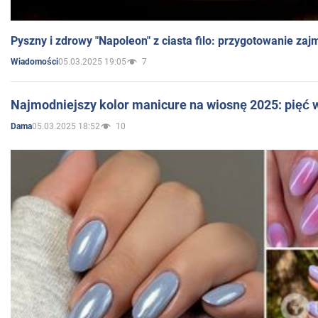
Pyszny i zdrowy "Napoleon" z ciasta filo: przygotowanie zaj
05.03.2025 19:05
7
Wiadomości
Najmodniejszy kolor manicure na wiosnę 2025: pięć
05.03.2025 18:52
10
Dama